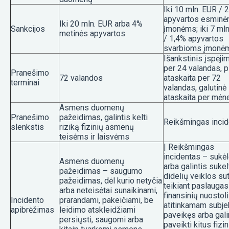
Iki 10 mln. EUR / 
apyvartos esmin
Iki 20 mln. EUR arba 4%
Sankcijos
įmonėms; iki 7 ml
metinės apyvartos
/ 1,4% apyvartos
svarbioms įmonė
Išankstinis įspėji
per 24 valandas, p
Pranešimo
72 valandos
ataskaita per 72
terminai
valandas, galutinė
ataskaita per mėn
Asmens duomenų
Pranešimo
pažeidimas, galintis kelti
Reikšmingas inci
slenkstis
riziką fizinių asmenų
teisėms ir laisvėms
| Reikšmingas
incidentas – sukė
Asmens duomenų
arba galintis sukel
pažeidimas – saugumo
didelių veiklos su
pažeidimas, dėl kurio netyčia
teikiant paslaugas
arba neteisėtai sunaikinami,
finansinių nuostol
Incidento
prarandami, pakeičiami, be
atitinkamam subjek
apibrėžimas
leidimo atskleidžiami
paveikęs arba gali
persiųsti, saugomi arba
paveikti kitus fizin