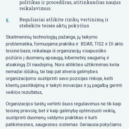
politikas ir procedūras, atitinkančias naujus
reikalavimus.
Reguliariai atlikite rizikų vertinimą ir
stebėkite teisės aktų pokyčius
Skaitmeninių technologijų pažanga, jų taikymo
problematika, formuojama praktika ir BDAR, TIS2 ir DI akto
teisinė bazė, reikalauja iš organizacijų visapusiško
požiūrio į duomenų apsaugą, kibernetinį saugumą ir
atsakingą DI naudojimą. Nors atitikties užtikrinimas kelia
nemažai iššūkių, tai taip pat atveria galimybes
organizacijoms sustiprinti savo pozicijas rinkoje, kelti
klientų pasitikėjimą ir taikyti inovacijas ir jų pagalbą gerinti
veiklos rezultatus,
Organizacijos turėtų vertinti šiuos reguliavimus ne tik kaip
teisinę prievolę, bet ir kaip galimybę optimizuoti veiklą,
sustiprinti duomenų valdymo praktikas ir kurti
patikimesnes, saugesnes sistemas. Geriausia pokyčiams