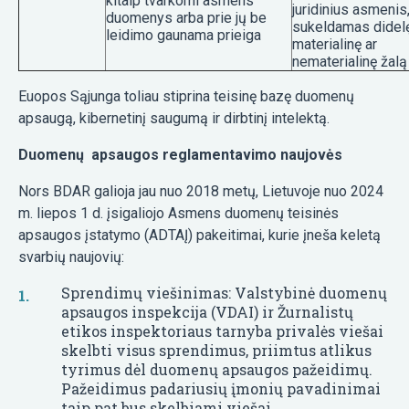
kitaip tvarkomi asmens
juridinius asmenis
duomenys arba prie jų be
sukeldamas didel
leidimo gaunama prieiga
materialinę ar
nematerialinę žalą
Euopos Sąjunga toliau stiprina teisinę bazę duomenų
apsaugą, kibernetinį saugumą ir dirbtinį intelektą.
Duomenų apsaugos reglamentavimo naujovės
Nors BDAR galioja jau nuo 2018 metų, Lietuvoje nuo 2024
m. liepos 1 d. įsigaliojo Asmens duomenų teisinės
apsaugos įstatymo (ADTAĮ) pakeitimai, kurie įneša keletą
svarbių naujovių:
Sprendimų viešinimas: Valstybinė duomenų
apsaugos inspekcija (VDAI) ir Žurnalistų
etikos inspektoriaus tarnyba privalės viešai
skelbti visus sprendimus, priimtus atlikus
tyrimus dėl duomenų apsaugos pažeidimų.
Pažeidimus padariusių įmonių pavadinimai
taip pat bus skelbiami viešai.