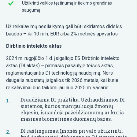
Užtikrinti veiklos tęstinumą ir tiekimo grandinės
saugumą
Už reikalavimų nesilaikymą gali būti skiriamos didelės
baudos – iki 10 mln. EUR arba 2% metinės apyvartos.
Dirbtinio intelekto aktas
2024 m. rugpjūčio 1 d. įsigaliojo ES Dirbtinio intelekto
aktas (DI aktas) – pirmasis pasaulyje teisės aktas,
reglamentuojantis DI technologijų naudojimą. Nors
daugelis nuostatų įsigalios tik 2026 metais, kai kurie
reikalavimai bus taikomi jau nuo 2025 m. vasario:
Draudžiama DI praktika: Uždraudžiamos DI
sistemos, kurios manipuliuoja žmonių
elgesiu, išnaudoja pažeidžiamumą ar kuria
masines biometrines duomenų bazes.
DI raštingumas: Įmonės privalo užtikrinti,