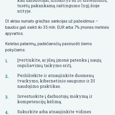
kad darbuotojai, dirbantys su DI sistemomis,
turėtų pakankamą raštingumo lygį šioje
srityje.
DI aktas numato griežtas sankcijas už pažeidimus –
baudos gali siekti iki 35 mln. EUR arba 7% įmonės metinės
apyvartos.
Keletas patarimų, padėčiansčių pasiruošti šiems
pokyčiams:
Įvertinkite, ar jūsų įmonė patenka į naujų
reguliavimų taikymo sritį.
Peržiūrėkite ir atnaujinkite duomenų
tvarkymo, kibernetinio saugumo ir DI
naudojimo praktikas.
Investuokite į darbuotojų mokymą ir
kompetencijų kėlimą.
Sukurkite arba atnaujinkite vidines