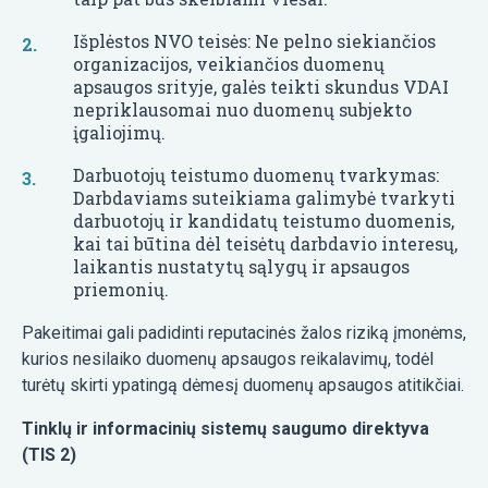
Išplėstos NVO teisės: Ne pelno siekiančios
organizacijos, veikiančios duomenų
apsaugos srityje, galės teikti skundus VDAI
nepriklausomai nuo duomenų subjekto
įgaliojimų.
Darbuotojų teistumo duomenų tvarkymas:
Darbdaviams suteikiama galimybė tvarkyti
darbuotojų ir kandidatų teistumo duomenis,
kai tai būtina dėl teisėtų darbdavio interesų,
laikantis nustatytų sąlygų ir apsaugos
priemonių.
Pakeitimai gali padidinti reputacinės žalos riziką įmonėms,
kurios nesilaiko duomenų apsaugos reikalavimų, todėl
turėtų skirti ypatingą dėmesį duomenų apsaugos atitikčiai.
Tinklų ir informacinių sistemų saugumo direktyva
(TIS 2)