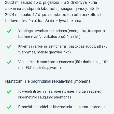
2023 m. sausio 16 d. įsigaliojo TIS 2 direktyva, kuria
siekiama sustiprinti kibernetinį saugumą visoje ES. Iki
2024 m. spalio 17 d. jos nuostatos turi būti perkeltos į
Lietuvos teisės aktus. Ši direktyva taikoma:
Ypatingos svarbos sektoriams (energetika, transportas,
bankininkystė, sveikatos priežiūra ir kt.)
Kitiems svarbiems sektoriams (pašto paslaugos, atliekų
tvarkymas, maisto gamyba ir kt.)
Vidutinėms ir stambioms įmonėms (50+ darbuotojų, 10+
mln. EUR metinė apyvarta)
Nustatomi šie pagrindiniai reikalavimai įmonėms
Įgyvendinti technines, operatyvines ir organizacines
kibernetinio saugumo priemones
Pranešti apie didelius kibernetinio saugumo incidentus