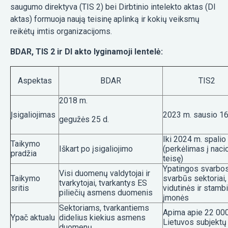
saugumo direktyva (TIS 2) bei Dirbtinio intelekto aktas (DI
aktas) formuoja naują teisinę aplinką ir kokių veiksmų
reikėtų imtis organizacijoms.
BDAR, TIS 2 ir DI akto lyginamoji lentelė:
Aspektas
BDAR
TIS2
2018 m.
Įsigaliojimas
2023 m. sausio 16
gegužės 25 d.
Iki 2024 m. spalio
Taikymo
Iškart po įsigaliojimo
(perkėlimas į naci
pradžia
teisę)
Ypatingos svarbos 
Visi duomenų valdytojai ir
Taikymo
svarbūs sektoriai,
tvarkytojai, tvarkantys ES
sritis
vidutinės ir stamb
piliečių asmens duomenis
įmonės
Sektoriams, tvarkantiems
Apima apie 22 00
Ypač aktualu
didelius kiekius asmens
Lietuvos subjektų
duomenų