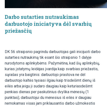
Darbo sutarties nutraukimas
darbuotojo iniciatyva dėl svarbių
priežasčių
DK 56 straipsnio pagrindu darbuotojas gali inicijuoti darbo
sutarties nutraukimą tik esant šio straipsnio 1 dalyje
nurodytoms aplinkybėms. Pažymėtina, kad šių aplinkybių,
kurias įstatymų leidėjas įvardija kaip svarbias priežastis,
sąrašas yra baigtinis: darbuotojo prastova ne dėl
darbuotojo kaltės tęsiasi ilgiau kaip trisdešimt dienų iš
eilės arba jeigu ji sudaro daugiau kaip keturiasdešimt
penkias dienas per paskutinius dvylika mėnesių (1
punktas); darbuotojui du mėnesius iš eilės ir daugiau
nemokamas visas jam priklausantis darbo užmokestis