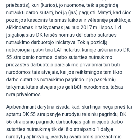
priežastis), kuri (kurios), jo nuomone, teikia pagrindą
nutraukti darbo sutartį, bei ją (jas) pagrįsti. Matyti, kad šios
pozicijos kasacinis teismas laikosi ir vėlesnėje praktikoje,
aiškindamas ir taikydamas jau nuo 2017 m. liepos 1 d.
įsigaliojusias DK teisės normas dėl darbo sutarties
nutraukimo darbuotojo iniciatyva. Tokią poziciją
netiesiogiai patvirtina LAT nutartis, kurioje aiškinamos DK
55 straipsnio normos: darbo sutarties nutraukimo
priežastys darbuotojo pareiškime privalomai turi būti
nurodomos tais atvejais, kai jos reikšmingos tam tikro
darbo sutarties nutraukimo pagrindo ir jo pasekmių
taikymui; kitais atvejais jos gali būti nurodomos, tačiau
nėra privalomos.
Apibendrinant darytina išvada, kad, skirtingai negu prieš tai
aptartu DK 55 straipsnyje nurodytu teisiniu pagrindu, DK
56 straipsnio pagrindu darbuotojas gali inicijuoti darbo
sutarties nutraukimą tik dėl šio straipsnio 1 dalyje
nurodytų aplinkybių, įvardytų svarbiomis priežastimis.