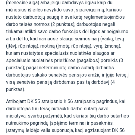
(mėnesinė alga) arba jeigu darbdavys ilgiau kaip du
mėnesius iš eilės nevykdo savo įsipareigojimų, kuriuos
nustato darbuotojų saugą ir sveikatą reglamentuojančios
darbo teisės normos (2 punktas); darbuotojas negali
tinkamai atlikti savo darbo funkcijos dėl ligos ar neįgalumo
arba dėl to, kad namuose slaugo šeimos narį (vaiką, tėvą
(įtėvį, rūpintoją), motiną (įmotę, rūpintoją), vyrą, žmoną),
kuriam nustatytas specialusis nuolatinės slaugos ar
specialusis nuolatinės priežiūros (pagalbos) poreikis (3
punktas); pagal neterminuotą darbo sutartį dirbantis
darbuotojas sukako senatvės pensijos amžių ir įgijo teisę į
visą senatvės pensiją dirbdamas pas tą darbdavį (4
punktas).
Atribojant DK 55 straipsnio ir 56 straipsnio pagrindus, kai
darbuotojas turi teisę nutraukti darbo sutartį savo
iniciatyva, svarbu pažymėti, kad skiriasi šių darbo sutarties
nutraukimo pagrindų įspėjimo terminai ir pasekmės.
Įstatymų leidėjo valia suponuoja, kad, egzistuojant DK 56