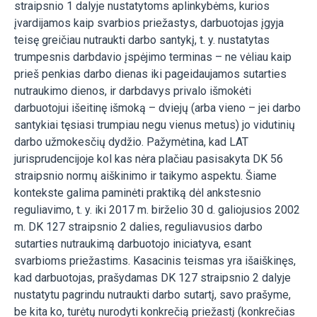
straipsnio 1 dalyje nustatytoms aplinkybėms, kurios
įvardijamos kaip svarbios priežastys, darbuotojas įgyja
teisę greičiau nutraukti darbo santykį, t. y. nustatytas
trumpesnis darbdavio įspėjimo terminas – ne vėliau kaip
prieš penkias darbo dienas iki pageidaujamos sutarties
nutraukimo dienos, ir darbdavys privalo išmokėti
darbuotojui išeitinę išmoką – dviejų (arba vieno – jei darbo
santykiai tęsiasi trumpiau negu vienus metus) jo vidutinių
darbo užmokesčių dydžio. Pažymėtina, kad LAT
jurisprudencijoje kol kas nėra plačiau pasisakyta DK 56
straipsnio normų aiškinimo ir taikymo aspektu. Šiame
kontekste galima paminėti praktiką dėl ankstesnio
reguliavimo, t. y. iki 2017 m. birželio 30 d. galiojusios 2002
m. DK 127 straipsnio 2 dalies, reguliavusios darbo
sutarties nutraukimą darbuotojo iniciatyva, esant
svarbioms priežastims. Kasacinis teismas yra išaiškinęs,
kad darbuotojas, prašydamas DK 127 straipsnio 2 dalyje
nustatytu pagrindu nutraukti darbo sutartį, savo prašyme,
be kita ko, turėtų nurodyti konkrečią priežastį (konkrečias