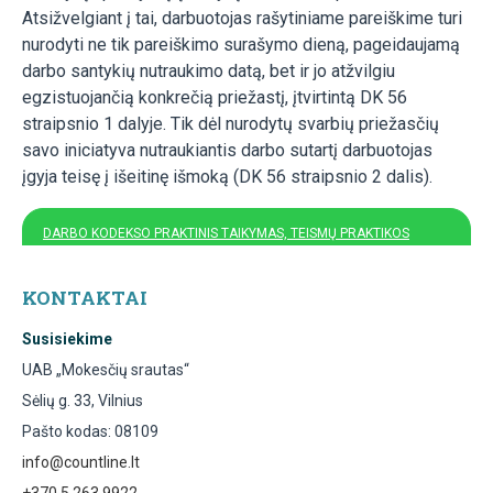
Atsižvelgiant į tai, darbuotojas rašytiniame pareiškime turi
nurodyti ne tik pareiškimo surašymo dieną, pageidaujamą
darbo santykių nutraukimo datą, bet ir jo atžvilgiu
egzistuojančią konkrečią priežastį, įtvirtintą DK 56
straipsnio 1 dalyje. Tik dėl nurodytų svarbių priežasčių
savo iniciatyva nutraukiantis darbo sutartį darbuotojas
įgyja teisę į išeitinę išmoką (DK 56 straipsnio 2 dalis).
DARBO KODEKSO PRAKTINIS TAIKYMAS, TEISMŲ PRAKTIKOS
IŠAIŠKINIMAI
KONTAKTAI
Susisiekime
UAB „Mokesčių srautas“
Sėlių g. 33, Vilnius
Pašto kodas: 08109
info@countline.lt