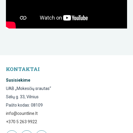
KONTAKTAI
Susisiekime
UAB „Mokesčių srautas“
Sėlių g. 33, Vilnius
Pašto kodas: 08109
info@countline.lt
+370 5 263 9922