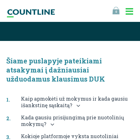
0
Šiame puslapyje pateikiami
atsakymai į dažniausiai
užduodamus klausimus DUK
Kaip apmokėti už mokymus ir kada gausiu
išankstinę sąskaitą?
Kada gausiu prisijungimą prie nuotolinių
mokymų?
Kokioje platformoje vyksta nuotoliniai