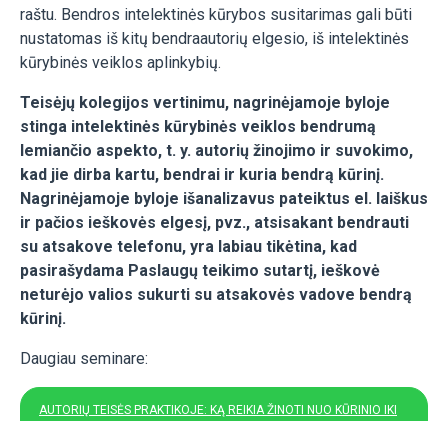
raštu. Bendros intelektinės kūrybos susitarimas gali būti
nustatomas iš kitų bendraautorių elgesio, iš intelektinės
kūrybinės veiklos aplinkybių.
Teisėjų kolegijos vertinimu, nagrinėjamoje byloje
stinga intelektinės kūrybinės veiklos bendrumą
lemiančio aspekto, t. y. autorių žinojimo ir suvokimo,
kad jie dirba kartu, bendrai ir kuria bendrą kūrinį.
Nagrinėjamoje byloje išanalizavus pateiktus el. laiškus
ir pačios ieškovės elgesį, pvz., atsisakant bendrauti
su atsakove telefonu, yra labiau tikėtina, kad
pasirašydama Paslaugų teikimo sutartį, ieškovė
neturėjo valios sukurti su atsakovės vadove bendrą
kūrinį.
Daugiau seminare:
AUTORIŲ TEISĖS PRAKTIKOJE: KĄ REIKIA ŽINOTI NUO KŪRINIO IKI
ATLYGINIMO