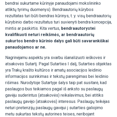
bendrai sukurtame kūrinyje panaudojami mokslininko
atliktų tyrimų duomenys). Bendraautorių kūrybos
rezultatas turi būti bendras kūrinys, t. y. visų bendraautorių
kūrybinio darbo rezultatus turi suvienyti bendra koncepcija,
mintis ar paskirtis. Kita vertus,
bendraautorystei
kvalifikuoti neturi reikšmės, ar bendraautorių
sukurtos bendro kūrinio dalys gali būti savarankiškai
panaudojamos ar ne.
Nagrinėjamu aspektu yra svarbu išanalizuoti ieškovės ir
atsakovės Sutartį. Pagal Sutarties I dalį, Sutarties objektas
yra Trakų krašto kultūros ir amatų asociacijos leidinio
informacijos surinkimas ir tekstų parengimas bei leidinio
rišimas. Nurodytoje Sutartyje šalys taip pat susitarė, kad
paslaugos bus teikiamos pagal iš anksto su paslaugų
gavėju suderintus (atsakovės) reikalavimus, bei atitiks
paslaugų gavėjo (atsakovės) interesus. Paslaugų teikėjas
neturi pretenzijų paslaugų gavėjui į sutarties galiojimo
metu sukurtas tekstų autorines teises, neribojant