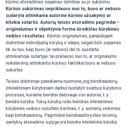
kūrinio atsiradimas siejamas išimtinai su jo sukūrimu.
Kūrinio sukūrimas nepriklauso nuo to, buvo ar nebuvo
sudaryta atitinkama autorinė kūrinio užsakymo ar
kitokia sutartis. Autorių teisės atsiradimo pagrindai –
originalumas ir objektyvia forma išreikštas kūrybinės
veiklos rezultatas.
Kūrinio originalumas, panaudojant
išskirtinai individualią kūrybą ir idėjas, negali būti siejamas
tik su tuo, kaip buvo (ar nebuvo) dėl to susitarta
atitinkamoje sutartyje; tai priklauso nuo to, ar originalumo
reikalavimą atitinkantis kūrinys faktiškai buvo ar nebuvo
sukurtas.
Teisės doktrinoje pateikiama nuomonė, jog bendraautorių
intelektiniam kūrybiniam darbui nustatyti svarbus kūrybinis
procesas, kuriame bendrai dalyvauja visi autoriai, t. y.
bendra kūryba. Tokią kūrybą rodo bendras intelektinės
kūrybinės veiklos rezultato kūrimas, t. y. asmenų veikimas
kaip bendraautorių. Pagrindinė bendraautorystės teisinių
santykių atsiradimo sąlyga yra bendra intelektinė kūryba.