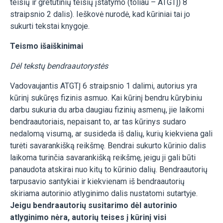
teisių ir gretutinių teisių įstatymo (toliau – ATGTĮ) 8
straipsnio 2 dalis). Ieškovė nurodė, kad kūriniai tai jo
sukurti tekstai knygoje.
Teismo išaiškinimai
Dėl tekstų bendraautorystės
Vadovaujantis ATGTĮ 6 straipsnio 1 dalimi, autorius yra
kūrinį sukūręs fizinis asmuo. Kai kūrinį bendru kūrybiniu
darbu sukuria du arba daugiau fizinių asmenų, jie laikomi
bendraautoriais, nepaisant to, ar tas kūrinys sudaro
nedalomą visumą, ar susideda iš dalių, kurių kiekviena gali
turėti savarankišką reikšmę. Bendrai sukurto kūrinio dalis
laikoma turinčia savarankišką reikšmę, jeigu ji gali būti
panaudota atskirai nuo kitų to kūrinio dalių. Bendraautorių
tarpusavio santykiai ir kiekvienam iš bendraautorių
skiriama autorinio atlyginimo dalis nustatomi sutartyje.
Jeigu bendraautorių susitarimo dėl autorinio
atlyginimo nėra, autorių teises į kūrinį visi