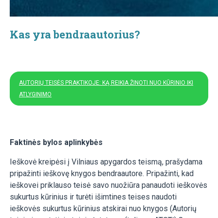
Kas yra bendraautorius?
AUTORIŲ TEISĖS PRAKTIKOJE: KĄ REIKIA ŽINOTI NUO KŪRINIO IKI
ATLYGINIMO
Faktinės bylos aplinkybės
Ieškovė kreipėsi į Vilniaus apygardos teismą, prašydama
pripažinti ieškovę knygos bendraautore. Pripažinti, kad
ieškovei priklauso teisė savo nuožiūra panaudoti ieškovės
sukurtus kūrinius ir turėti išimtines teises naudoti
ieškovės sukurtus kūrinius atskirai nuo knygos (Autorių