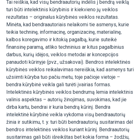
Tai reiškia, kad visų bendraautorių indėlis į bendrą veiklą
turi būti intelektinis kūrybinis ir kiekvieno jų veiklos
rezultatas – originalus kūrybinės veiklos rezultatas.
Minėta, kad bendraautoriais nelaikomi tie asmenys, kurie
teikia techninę, informacinę, organizacinę, materialinę,
kalbos koregavimo ir kitokią pagalbą, kurie suteikė
finansinę paramą, atliko techninius ar kitus pagalbinius
darbus, kurių idėjos, veiklos metodai ar koncepcijos
panaudoti kūrinyje (pvz., užsakovai). Bendros intelektinės
kūrybinės veiklos reikalavimas nereiškia, kad asmenys turi
užsiimti kūryba tuo pačiu metu, toje pačioje vietoje –
bendra kūrybinė veikla gali turėti įvairias formas.
Intelektinės kūrybinės veiklos bendrumą lemia intelektinis
valinis aspektas – autorių žinojimas, suvokimas, kad jie
dirba kartu, bendrai ir kuria bendrą kūrinį. Bendra
intelektinė kūrybinė veikla vykdoma visų bendraautorių
žinia ir sutikimu, t. y. turi būti bendraautorių susitarimas dėl
bendros intelektinės veiklos kuriant kūrinį. Bendraautorių
susitarimas gali būti išreikštas bet kokia forma – žodžiu,