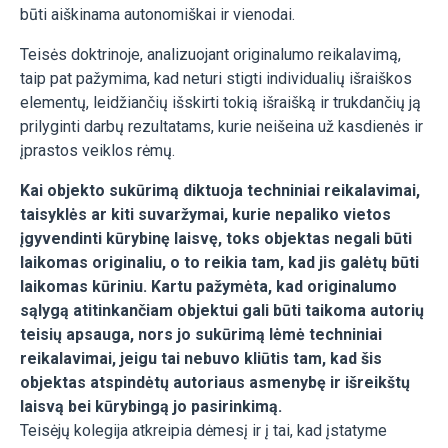
būti aiškinama autonomiškai ir vienodai.
Teisės doktrinoje, analizuojant originalumo reikalavimą,
taip pat pažymima, kad neturi stigti individualių išraiškos
elementų, leidžiančių išskirti tokią išraišką ir trukdančių ją
prilyginti darbų rezultatams, kurie neišeina už kasdienės ir
įprastos veiklos rėmų.
Kai objekto sukūrimą diktuoja techniniai reikalavimai,
taisyklės ar kiti suvaržymai, kurie nepaliko vietos
įgyvendinti kūrybinę laisvę, toks objektas negali būti
laikomas originaliu, o to reikia tam, kad jis galėtų būti
laikomas kūriniu. Kartu pažymėta, kad originalumo
sąlygą atitinkančiam objektui gali būti taikoma autorių
teisių apsauga, nors jo sukūrimą lėmė techniniai
reikalavimai, jeigu tai nebuvo kliūtis tam, kad šis
objektas atspindėtų autoriaus asmenybę ir išreikštų
laisvą bei kūrybingą jo pasirinkimą.
Teisėjų kolegija atkreipia dėmesį ir į tai, kad įstatyme