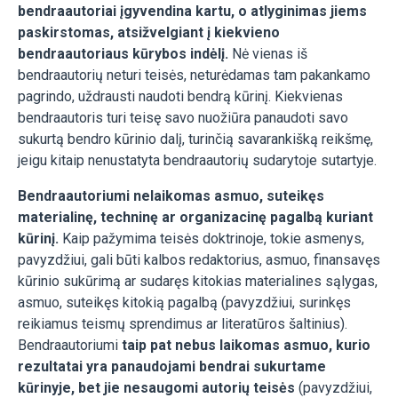
bendraautoriai įgyvendina kartu, o atlyginimas jiems
paskirstomas, atsižvelgiant į kiekvieno
bendraautoriaus kūrybos indėlį.
Nė vienas iš
bendraautorių neturi teisės, neturėdamas tam pakankamo
pagrindo, uždrausti naudoti bendrą kūrinį. Kiekvienas
bendraautoris turi teisę savo nuožiūra panaudoti savo
sukurtą bendro kūrinio dalį, turinčią savarankišką reikšmę,
jeigu kitaip nenustatyta bendraautorių sudarytoje sutartyje.
Bendraautoriumi nelaikomas asmuo, suteikęs
materialinę, techninę ar organizacinę pagalbą kuriant
kūrinį.
Kaip pažymima teisės doktrinoje, tokie asmenys,
pavyzdžiui, gali būti kalbos redaktorius, asmuo, finansavęs
kūrinio sukūrimą ar sudaręs kitokias materialines sąlygas,
asmuo, suteikęs kitokią pagalbą (pavyzdžiui, surinkęs
reikiamus teismų sprendimus ar literatūros šaltinius).
Bendraautoriumi
taip pat nebus laikomas asmuo, kurio
rezultatai yra panaudojami bendrai sukurtame
kūrinyje, bet jie nesaugomi autorių teisės
(pavyzdžiui,