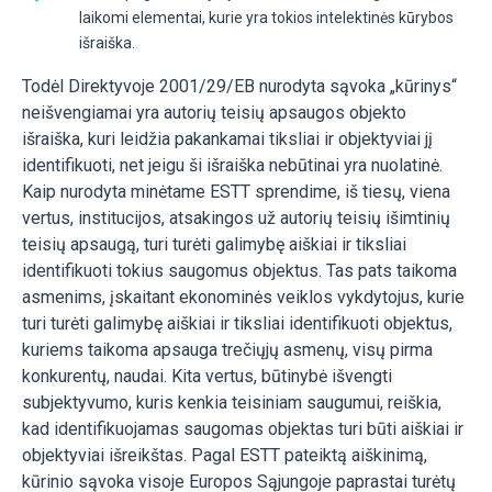
laikomi elementai, kurie yra tokios intelektinės kūrybos
išraiška.
Todėl Direktyvoje 2001/29/EB nurodyta sąvoka „kūrinys“
neišvengiamai yra autorių teisių apsaugos objekto
išraiška, kuri leidžia pakankamai tiksliai ir objektyviai jį
identifikuoti, net jeigu ši išraiška nebūtinai yra nuolatinė.
Kaip nurodyta minėtame ESTT sprendime, iš tiesų, viena
vertus, institucijos, atsakingos už autorių teisių išimtinių
teisių apsaugą, turi turėti galimybę aiškiai ir tiksliai
identifikuoti tokius saugomus objektus. Tas pats taikoma
asmenims, įskaitant ekonominės veiklos vykdytojus, kurie
turi turėti galimybę aiškiai ir tiksliai identifikuoti objektus,
kuriems taikoma apsauga trečiųjų asmenų, visų pirma
konkurentų, naudai. Kita vertus, būtinybė išvengti
subjektyvumo, kuris kenkia teisiniam saugumui, reiškia,
kad identifikuojamas saugomas objektas turi būti aiškiai ir
objektyviai išreikštas. Pagal ESTT pateiktą aiškinimą,
kūrinio sąvoka visoje Europos Sąjungoje paprastai turėtų