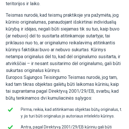
teritorijos ir laiko.
Teismas nurodė, kad teismų praktikoje yra pažymėta, jog
kūrinio originalumas, panaudojant išskirtinai individualią
kūrybą ir idėjas, negali būti siejamas tik su tuo, kaip buvo
(ar nebuvo) dėl to susitarta atitinkamoje sutartyje; tai
priklauso nuo to, ar originalumo reikalavimą atitinkantis
kūrinys faktiškai buvo ar nebuvo sukurtas. Kūrinys
netampa originalus dėl to, kad dėl originalumo susitarta, ir
atvirkščiai – ir nesant susitarimo dėl originalumo, gali būti
sukurtas originalus kūrinys.
Europos Sąjungos Teisingumo Teismas nurodė, jog tam,
kad tam tikras objektas galėtų būti laikomas kūriniu, kaip
tai suprantama pagal Direktyvą 2001/29/EB, svarbu, kad
būtų tenkinamos dvi kumuliacinės sąlygos:
Pirma, reikia, kad atitinkamas objektas būtų originalus, t.
y. jis turi būti originalus jo autoriaus intelekto kūrinys.
Antra, pagal Direktyvą 2001/29/EB kūriniu gali būti