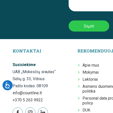
KONTAKTAI
REKOMENDUO
Susisiekime
Apie mus
UAB „Mokesčių srautas“
Mokymai
Sėlių g. 33, Vilnius
Lektoriai
Pašto kodas: 08109
Asmens duomenų
politika
info@countline.lt
Personal data pr
+370 5 263 9922
policy
DUK