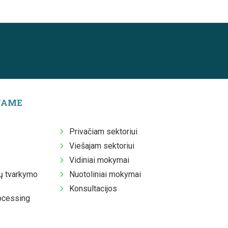
JAME
Privačiam sektoriui
Viešajam sektoriui
Vidiniai mokymai
 tvarkymo
Nuotoliniai mokymai
Konsultacijos
ocessing