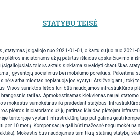
STATYBŲ TEISĖ
s įstatymas įsigaliojo nuo 2021-01-01, o kartu su juo nuo 2021-0
 plėtros iniciatoriams už jų patirtas išlaidas apskaičiavimo ir i
 įsigaliojusiais teisės aktais siekiama suvaldyti chaotiškas stat
ama į gyventojų socialinius bei mobilumo poreikius. Pakeitimu savi
os nėra arba miestas neplanuoja jos vystyti. Atsižvelgiant į tokį te
fus. Visos surinktos lėšos turi būti naudojamos infrastruktūros 
s brangesnis tarifas. Apmokestinamas kiekvienas naujai statomo p
tūros mokestis sumokėtinas iki pradedant statybas. Infrastruktūr
 plėtros iniciatoriams už jų patirtas išlaidas plėtojant infrastr
 teritorijoje vystant infrastruktūrą taip pat galima gauti kompensa
auti per 10 metų. Kompensacija gali būti mažesnė negu mokėtina 
raktika). Mokestis bus naudojamas tam tikrų statinių statybų skati