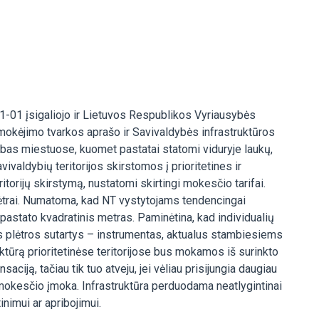
1-01 įsigaliojo ir Lietuvos Respublikos Vyriausybės
šmokėjimo tvarkos aprašo ir Savivaldybės infrastruktūros
ybas miestuose, kuomet pastatai statomi viduryje laukų,
valdybių teritorijos skirstomos į prioritetines ir
ritorijų skirstymą, nustatomi skirtingi mokesčio tarifai.
plėtrai. Numatoma, kad NT vystytojams tendencingai
astato kvadratinis metras. Paminėtina, kad individualių
os plėtros sutartys – instrumentas, aktualus stambiesiems
uktūrą prioritetinėse teritorijose bus mokamos iš surinkto
ciją, tačiau tik tuo atveju, jei vėliau prisijungia daugiau
mokesčio įmoka. Infrastruktūra perduodama neatlygintinai
nimui ar apribojimui.