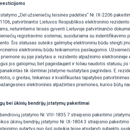
nvesticijoms
statymo „Dėl užsieniečių teisinės padėties“ Nr. IX-2206 pakeitima
-1106, patvirtinantis Lietuvos Respublikos elektroninio rezidento
ms, neturintiems teisės gyventi Lietuvoje patvirtinančio dokume
sieniečių registravimo sistemai, susiduriama su indentifikavimo
ento. Šis statusas suteiks galimybę elektroniniu būdu steigti įm
rcinėmis elektroniniu būdu teikiamomis paslaugomis. Užsieniečiu
riemonė su joje įrašytais e. rezidento atpažinimo elektroninėje er
s jos galiojimui, bet pageidaujant ir toliau naudotis statusu, jis 
 panaikintas tik išimtinai Įstatyme nustatytais pagrindais. E. re
tis, o greitas, tinkamas ir kvalifikuotas tapatybės patvirtinimas e
ti pažangesnes elektroninės atpažinties priemones, kurios būtų na
gų bei ūkinių bendrijų įstatymų pakeitimai
endrovių įstatymo Nr. VIII-1835 7 straipsnio pakeitimo įstatymas
kos ūkinių bendrijų įstatymo Nr. IX-1804 3 straipsnio pakeitimo 
 steigimo sutartys nuo šiol suteikia teisę atsidaryti subjekto sąsk