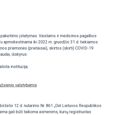
o pakeitimo įstatymas. Vaistams ir medicinos pagalbos
ifu apmokestinama iki 2022 m. gruodžio 31 d. tiekiamos
nos priemonės (prietaisai), skirtos (skirti) COVID-19
audai, išskyrus:
iota institucija;
užsienio valstybėmis
rželio 12 d. nutarimo Nr. 861 „Dėl Lietuvos Respublikos
ema gali būti taikoma asmenims, kurių registruotas