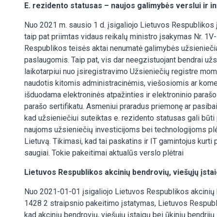
E. rezidento statusas – naujos galimybės verslui ir i
Nuo 2021 m. sausio 1 d. įsigaliojo Lietuvos Respublikos į
taip pat priimtas vidaus reikalų ministro įsakymas Nr. 1V
Respublikos teisės aktai nenumatė galimybės užsieniečia
paslaugomis. Taip pat, vis dar neegzistuojant bendrai už
laikotarpiui nuo įsiregistravimo Užsieniečių registre mom
naudotis kitomis administracinėmis, viešosiomis ar kome
išduodama elektroninės atpažinties ir elektroninio parašo p
parašo sertifikatu. Asmeniui praradus priemonę ar pasibaigu
kad užsieniečiui suteiktas e. rezidento statusas gali būti
naujoms užsieniečių investicijoms bei technologijoms plėto
Lietuvą. Tikimasi, kad tai paskatins ir IT gamintojus kur
saugiai. Tokie pakeitimai aktualūs verslo plėtrai
Lietuvos Respublikos akcinių bendrovių, viešųjų įstai
Nuo 2021-01-01 įsigaliojo Lietuvos Respublikos akcinių b
1428 2 straipsnio pakeitimo įstatymas, Lietuvos Respubli
kad akcinių bendrovių, viešųjų įstaigų bei ūkinių bendrijų