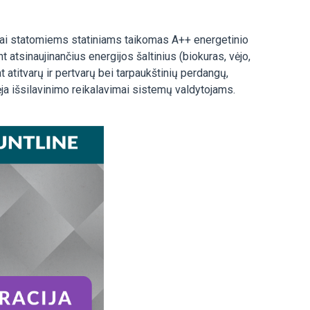
jai statomiems statiniams taikomas A++ energetinio
atsinaujinančius energijos šaltinius (biokuras, vėjo,
 atitvarų ir pertvarų bei tarpaukštinių perdangų,
ja išsilavinimo reikalavimai sistemų valdytojams.