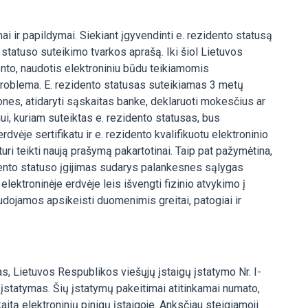
i ir papildymai. Siekiant įgyvendinti e. rezidento statusą
 statuso suteikimo tvarkos aprašą. Iki šiol Lietuvos
nto, naudotis elektroniniu būdu teikiamomis
 problema. E. rezidento statusas suteikiamas 3 metų
ones, atidaryti sąskaitas banke, deklaruoti mokesčius ar
i, kuriam suteiktas e. rezidento statusas, bus
dvėje sertifikatu ir e. rezidento kvalifikuotu elektroninio
turi teikti naują prašymą pakartotinai. Taip pat pažymėtina,
zidento statuso įgijimas sudarys palankesnes sąlygas
lektroninėje erdvėje leis išvengti fizinio atvykimo į
udojamos apsikeisti duomenimis greitai, patogiai ir
, Lietuvos Respublikos viešųjų įstaigų įstatymo Nr. I-
įstatymas. Šių įstatymų pakeitimai atitinkamai numato,
aitą elektroninių pinigų įstaigoje. Anksčiau steigiamoji