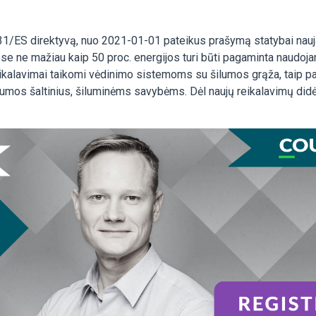
/31/ES direktyvą, nuo 2021-01-01 pateikus prašymą statybai nau
ne mažiau kaip 50 proc. energijos turi būti pagaminta naudojant 
eikalavimai taikomi vėdinimo sistemoms su šilumos grąža, taip pat
lumos šaltinius, šiluminėms savybėms. Dėl naujų reikalavimų didė