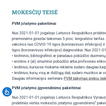
MOKESČIŲ TEISĖ
PVM įstatymo pakeitimai
Nuo 2021-01-01 įsigaliojo Lietuvos Respublikos pridėtin
priemonėms įprastai taikomas 5 proc. lengvatinis tarifa
vakcinos nuo COVID-19 ligos (koronaviruso infekcijos) ir 
ligos (koronaviruso infekcijos) diagnostikai. Nuo 2021-01-
• techninio, bibliografinio ar panašaus pobūdžio duomenų
• erotinio ir (ar) smurtinio pobūdžio arba profesinės etikos
• leidinius, kuriuose mokama reklama sudaro daugiau kaip 
• leidinius, kurių visą ar didžiąją dalį sudaro muzikos ar v
Daugiau informacijos seminare
PVM taikymas prekių tiek
PVM įstatymo įgyvendinimo pakeitimai
Nuo 2021-01-01 įsigaliojo Lietuvos Respublikos Vyriausy
pridėtinės vertės mokesčio įstatymo įgyvendinimo“ pakei