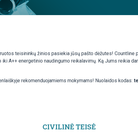
truotos teisininkų žinios pasiekia jūsų pašto dėžutes! Countline p
 iki A++ energetinio naudingumo reikalavimų. Ką Jums reikia dary
aujienlaiškyje rekomenduojamiems mokymams! Nuolaidos kodas:
t
CIVILINĖ TEISĖ