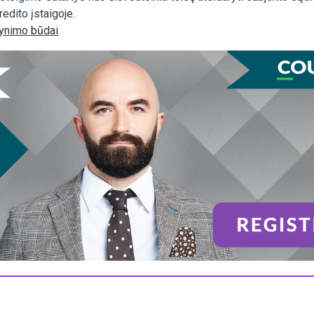
redito įstaigoje.
 gynimo būdai