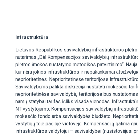
Infrastruktūra
Lietuvos Respublikos savivaldybių infrastruktūros plėtro
nutarimas „Dėl Kompensacijos savivaldybių infrastruktūros
plėtros įmokos nustatymo metodikos patvirtinimo“. Naujai
kur nėra jokios infrastruktūros ir nepakankamai atsižvelgi
neprioritetines. Neprioritetinėse teritorijose infrastruktūr
Savivaldybėms palikta diskrecija nustatyti mokesčio tari
neprioritetinėse savivaldybių teritorijose bus nustatoma
namų statybai tarifas išliks visada vienodas. Infrastruk
NT vystytojams. Kompensacijos savivaldybių infrastruktūros
mokesčio fondo arba savivaldybės biudžeto. Neprioritetinėje
vystytojų toje pačioje vietovėje. Kompensaciją galima g
infrastruktūros valdytojui – savivaldybei (nusistovėjusi p