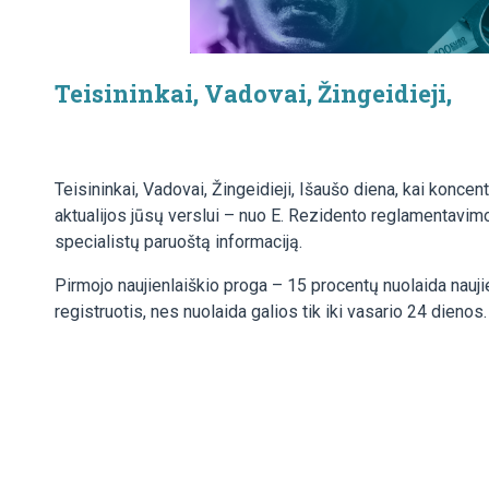
Teisininkai, Vadovai, Žingeidieji,
Teisininkai, Vadovai, Žingeidieji, Išaušo diena, kai koncen
aktualijos jūsų verslui – nuo E. Rezidento reglamentavimo
specialistų paruoštą informaciją.
Pirmojo naujienlaiškio proga – 15 procentų nuolaida n
registruotis, nes nuolaida galios tik iki vasario 24 dienos.