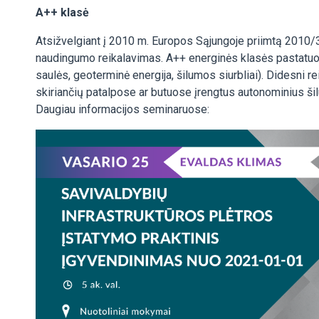
A++ klasė
Atsižvelgiant į 2010 m. Europos Sąjungoje priimtą 2010
naudingumo reikalavimas. A++ energinės klasės pastatuose 
saulės, geoterminė energija, šilumos siurbliai). Didesni r
skiriančių patalpose ar butuose įrengtus autonominius ši
Daugiau informacijos seminaruose: