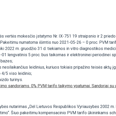
ės vertės mokesčio įstatymo Nr. IX-751 19 straipsnio ir 2 pried
s. Pakeitimu numatoma išimtis nuo 2021-05-26 – 0 proc. PVM tar
iki 2022 m. gruodžio 31 d. tiekiamos in vitro diagnostikos medici
01 lengvatinis 5 proc. bus taikomas ir elektroninei periodinei sp
 bazes;
 nesilaikančius leidinius, kuriuos tokiais pripažino teisės aktų įgal
4/5 viso leidinio;
aizdo turinys.
imo sandoriams. 0% PVM tarifo taikymo ypatumai. Sandoriai su 
bės nutarimas „Dėl Lietuvos Respublikos Vyriausybės 2002 m. bi
timo“. Šiuo pakeitimu kompensacinio PVM tarifo ūkininkams sch