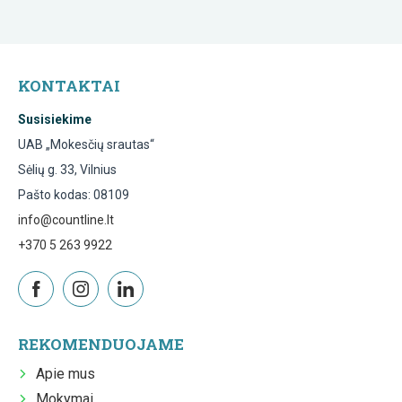
KONTAKTAI
Susisiekime
UAB „Mokesčių srautas“
Sėlių g. 33, Vilnius
Pašto kodas: 08109
info@countline.lt
+370 5 263 9922
REKOMENDUOJAME
Apie mus
Mokymai