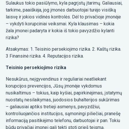
Sulaukus tokio pasiūlymo, kyla pagrįstų įtarimų. Galiausiai,
tarkime, paaiškėja, jog įmonės darbuotojai turėjo visišką
laisvę ir jokios vidinės kontrolės. Dėl to privačioje įmonėje
– vykdyti korupciniai veiksmai. Kyla klausimas – kokia
žala įmonei padaryta ir kokia iš tokio pavyzdžio kylanti
rizika?
Atsakymas: 1. Teisinio persekiojimo rizika. 2. Kaštų rizika.
3 Finansinė rizika. 4. Reputacijos rizika.
Teisinio persekiojimo rizika
Nesukūrus, neįgyvendinus ir reguliariai neatliekant
korupcijos prevencijos, Jūsų įmonėje vykdomus
nusikaltimus – tokius, kaip kyšiai, papirkinėjimas, įstatymų
nuostatų nesilaikymas, juodosios buhalterijos sukūrimas
– galiausiai aptiks tretieji asmenys, pavyzdžiui,
kontroliuojančios institucijos, sąmoningi piliečiai, pranešę
informaciją pasitikėjimo telefonu, darbuotojai ir pan. Tokiu
būdu privačiai įmonei gali tekti stoti prieš teismą.