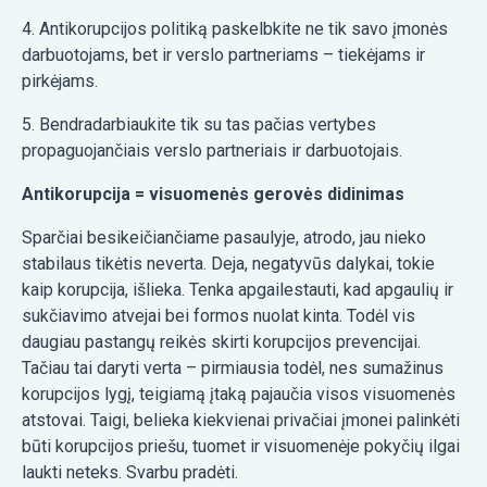
4. Antikorupcijos politiką paskelbkite ne tik savo įmonės
darbuotojams, bet ir verslo partneriams – tiekėjams ir
pirkėjams.
5. Bendradarbiaukite tik su tas pačias vertybes
propaguojančiais verslo partneriais ir darbuotojais.
Antikorupcija = visuomenės gerovės didinimas
Sparčiai besikeičiančiame pasaulyje, atrodo, jau nieko
stabilaus tikėtis neverta. Deja, negatyvūs dalykai, tokie
kaip korupcija, išlieka. Tenka apgailestauti, kad apgaulių ir
sukčiavimo atvejai bei formos nuolat kinta. Todėl vis
daugiau pastangų reikės skirti korupcijos prevencijai.
Tačiau tai daryti verta – pirmiausia todėl, nes sumažinus
korupcijos lygį, teigiamą įtaką pajaučia visos visuomenės
atstovai. Taigi, belieka kiekvienai privačiai įmonei palinkėti
būti korupcijos priešu, tuomet ir visuomenėje pokyčių ilgai
laukti neteks. Svarbu pradėti.