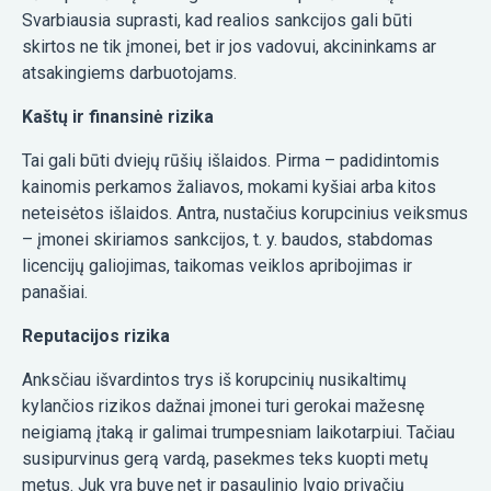
Svarbiausia suprasti, kad realios sankcijos gali būti
skirtos ne tik įmonei, bet ir jos vadovui, akcininkams ar
atsakingiems darbuotojams.
Kaštų ir finansinė rizika
Tai gali būti dviejų rūšių išlaidos. Pirma – padidintomis
kainomis perkamos žaliavos, mokami kyšiai arba kitos
neteisėtos išlaidos. Antra, nustačius korupcinius veiksmus
– įmonei skiriamos sankcijos, t. y. baudos, stabdomas
licencijų galiojimas, taikomas veiklos apribojimas ir
panašiai.
Reputacijos rizika
Anksčiau išvardintos trys iš korupcinių nusikaltimų
kylančios rizikos dažnai įmonei turi gerokai mažesnę
neigiamą įtaką ir galimai trumpesniam laikotarpiui. Tačiau
susipurvinus gerą vardą, pasekmes teks kuopti metų
metus. Juk yra buvę net ir pasaulinio lygio privačių