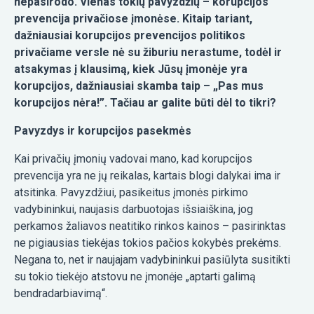
nepasirodo. Vienas tokių pavyzdžių – korupcijos
prevencija privačiose įmonėse. Kitaip tariant,
dažniausiai korupcijos prevencijos politikos
privačiame versle nė su žiburiu nerastume, todėl ir
atsakymas į klausimą, kiek Jūsų įmonėje yra
korupcijos, dažniausiai skamba taip – „Pas mus
korupcijos nėra!”. Tačiau ar galite būti dėl to tikri?
Pavyzdys ir korupcijos pasekmės
Kai privačių įmonių vadovai mano, kad korupcijos
prevencija yra ne jų reikalas, kartais blogi dalykai ima ir
atsitinka. Pavyzdžiui, pasikeitus įmonės pirkimo
vadybininkui, naujasis darbuotojas išsiaiškina, jog
perkamos žaliavos neatitiko rinkos kainos – pasirinktas
ne pigiausias tiekėjas tokios pačios kokybės prekėms.
Negana to, net ir naujajam vadybininkui pasiūlyta susitikti
su tokio tiekėjo atstovu ne įmonėje „aptarti galimą
bendradarbiavimą“.