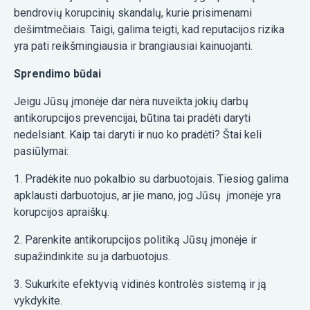
bendrovių korupcinių skandalų, kurie prisimenami
dešimtmečiais. Taigi, galima teigti, kad reputacijos rizika
yra pati reikšmingiausia ir brangiausiai kainuojanti.
Sprendimo būdai
Jeigu Jūsų įmonėje dar nėra nuveikta jokių darbų
antikorupcijos prevencijai, būtina tai pradėti daryti
nedelsiant. Kaip tai daryti ir nuo ko pradėti? Štai keli
pasiūlymai:
1. Pradėkite nuo pokalbio su darbuotojais. Tiesiog galima
apklausti darbuotojus, ar jie mano, jog Jūsų įmonėje yra
korupcijos apraiškų.
2. Parenkite antikorupcijos politiką Jūsų įmonėje ir
supažindinkite su ja darbuotojus.
3. Sukurkite efektyvią vidinės kontrolės sistemą ir ją
vykdykite.