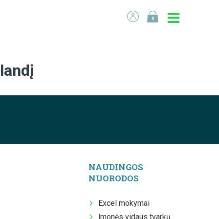
0
landį
NAUDINGOS
NUORODOS
Excel mokymai
Įmonės vidaus tvarkų