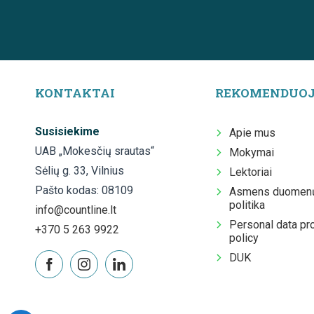
KONTAKTAI
REKOMENDUO
Susisiekime
Apie mus
UAB „Mokesčių srautas“
Mokymai
Sėlių g. 33, Vilnius
Lektoriai
Pašto kodas: 08109
Asmens duomenų
politika
info@countline.lt
Personal data pr
+370 5 263 9922
policy
DUK