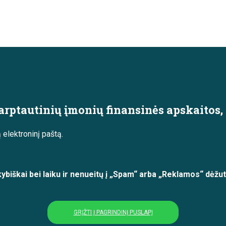
rptautinių įmonių finansinės apskaitos, an
elektroninį paštą.
ybiškai bei laiku ir nenueitų į „Spam“ arba „Reklamos“ dėž
GRĮŽTI Į PAGRINDINĮ PUSLAPĮ