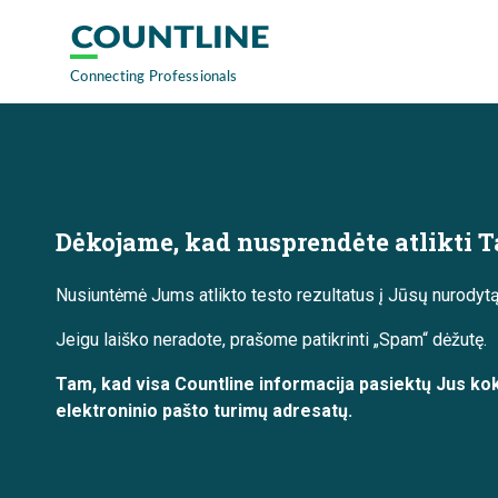
Dėkojame, kad nusprendėte atlikti Ta
Nusiuntėmė Jums atlikto testo rezultatus į Jūsų nurodytą 
Jeigu laiško neradote, prašome patikrinti „Spam“ dėžutę.
Tam, kad visa Countline informacija pasiektų Jus kok
elektroninio pašto turimų adresatų.