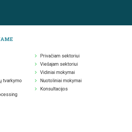
JAME
Privačiam sektoriui
Viešajam sektoriui
Vidiniai mokymai
 tvarkymo
Nuotoliniai mokymai
Konsultacijos
ocessing