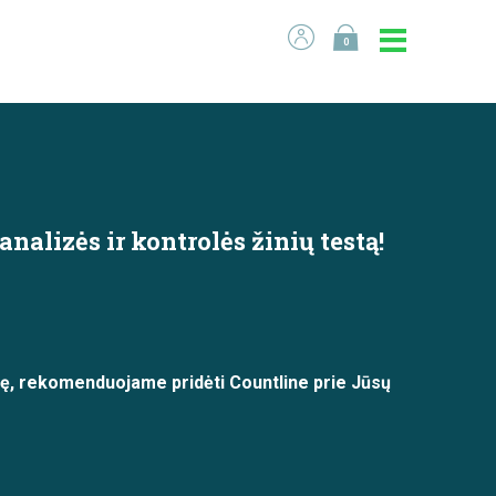
0
alizės ir kontrolės žinių testą!
utę, rekomenduojame pridėti Countline prie Jūsų