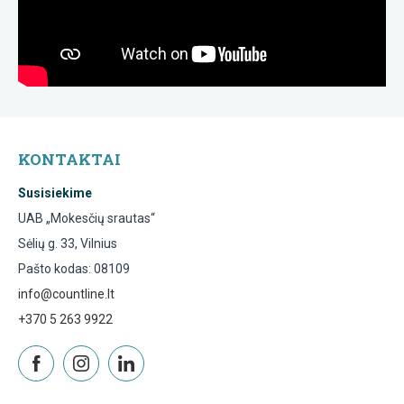
KONTAKTAI
Susisiekime
UAB „Mokesčių srautas“
Sėlių g. 33, Vilnius
Pašto kodas: 08109
info@countline.lt
+370 5 263 9922