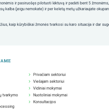
nėmis ir pasiruošęs pilotuoti lėktuvą ir padėti bent 5 žmonėms, ku
rusų kalba (jeigu nemokate) ir per keletą metų užkariaujate okupant
ius, kaip kūrybiškai žmonės tvarkosi su karo situacija ir dar sugeb
JAME
Privačiam sektoriui
Viešajam sektoriui
Vidiniai mokymai
 tvarkymo
Nuotoliniai mokymai
Konsultacijos
ocessing