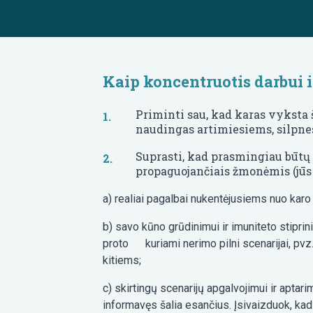
Kaip koncentruotis darbui 
Priminti sau, kad karas vyksta š
naudingas artimiesiems, silpne
Suprasti, kad prasmingiau būtų l
propaguojančiais žmonėmis (jūs n
a) realiai pagalbai nukentėjusiems nuo karo
b) savo kūno grūdinimui ir imuniteto stiprini
proto kuriami nerimo pilni scenarijai, pvz.,:
kitiems;
c) skirtingų scenarijų apgalvojimui ir aptari
informavęs šalia esančius. Įsivaizduok, kad t