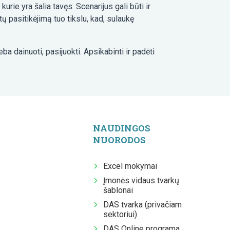
rie yra šalia tavęs. Scenarijus gali būti ir
ų pasitikėjimą tuo tikslu, kad, sulaukę
a dainuoti, pasijuokti. Apsikabinti ir padėti
NAUDINGOS
NUORODOS
Excel mokymai
Įmonės vidaus tvarkų
šablonai
DAS tvarka (privačiam
sektoriui)
DAS Online programa