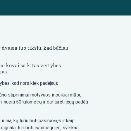
r dvasia tuo tikslu, kad būčiau
 ne kovai su kitas vertybes
gas:
ybės, kad nors kiek padėjau);
 kūno stiprinimui motyvuos ir puikiai mūsų
 nueiti 50 kilometrų ir dar turėti jėgų padėti
r čia, ką turiu būti pasiruošęs ir kaip
 signalą, turi būti išsimiegojęs, sveikas,