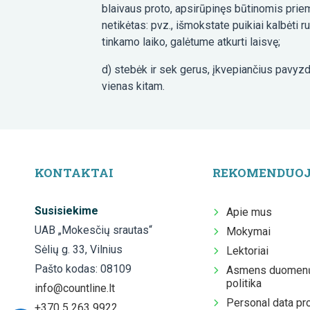
blaivaus proto, apsirūpinęs būtinomis priemo
netikėtas: pvz., išmokstate puikiai kalbėti 
tinkamo laiko, galėtume atkurti laisvę;
d) stebėk ir sek gerus, įkvepiančius pavyzdž
vienas kitam.
KONTAKTAI
REKOMENDUO
Susisiekime
Apie mus
UAB „Mokesčių srautas“
Mokymai
Sėlių g. 33, Vilnius
Lektoriai
Pašto kodas: 08109
Asmens duomenų
politika
info@countline.lt
Personal data pr
+370 5 263 9922