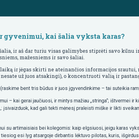
ir gyvenimui, kai šalia vyksta karas?
alia, ir aš dar turiu visas galimybes stiprėti savo kūnu i
sniems, mažesniems ir savo šaliai.
aiką ir jėgas skirti ne ateinančios informacijos srautui,
esate už juos atsakingi), o koncentruoti valią ir pastan
 (raskime bent tris būdus ir juos įgyvendinkime – tai suteikia ram
mui – kai gerai jaučiuosi, ir mintys mažiau „stringa“; ištvermei ir
 įsivaizduok, kad gali tekti mėnesį praleisti miške ir likti sveikam,
mui su artimaisiais bei kolegomis: kaip elgsiuosi, jeigu karas vyks i
iesiog esi lyg atsargoje dirbantis lėktuvo pilotas, kuris, išgirdus