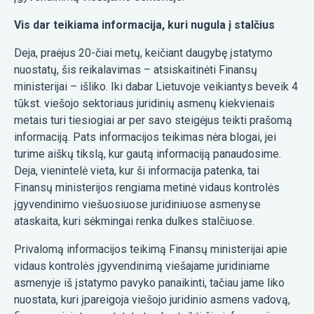
Vis dar teikiama informacija, kuri nugula į stalčius
Deja, praėjus 20-čiai metų, keičiant daugybę įstatymo
nuostatų, šis reikalavimas – atsiskaitinėti Finansų
ministerijai – išliko. Iki dabar Lietuvoje veikiantys beveik 4
tūkst. viešojo sektoriaus juridinių asmenų kiekvienais
metais turi tiesiogiai ar per savo steigėjus teikti prašomą
informaciją. Pats informacijos teikimas nėra blogai, jei
turime aiškų tikslą, kur gautą informaciją panaudosime.
Deja, vienintelė vieta, kur ši informacija patenka, tai
Finansų ministerijos rengiama metinė vidaus kontrolės
įgyvendinimo viešuosiuose juridiniuose asmenyse
ataskaita, kuri sėkmingai renka dulkes stalčiuose.
Privalomą informacijos teikimą Finansų ministerijai apie
vidaus kontrolės įgyvendinimą viešajame juridiniame
asmenyje iš įstatymo pavyko panaikinti, tačiau jame liko
nuostata, kuri įpareigoja viešojo juridinio asmens vadovą,