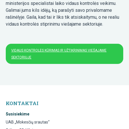
ministerijos specialistai laiko vidaus kontrolės veikimu.
Galimai jums kils idėjų, ką parašyti savo privalomame
rašinėlyje. Gaila, kad tai ir liks tik atsiskaitymu, o ne realiu
vidaus kontrolės stiprinimu viešajame sektoriuje.
VIDAUS KONTROLĖS KŪRIMAS IR UŽTIKRINIMAS VIEŠAJAME
SEKTORIUJE
KONTAKTAI
Susisiekime
UAB „Mokesčių srautas“