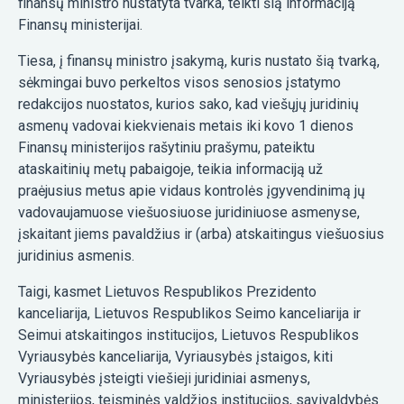
finansų ministro nustatyta tvarka, teikti šią informaciją
Finansų ministerijai.
Tiesa, į finansų ministro įsakymą, kuris nustato šią tvarką,
sėkmingai buvo perkeltos visos senosios įstatymo
redakcijos nuostatos, kurios sako, kad viešųjų juridinių
asmenų vadovai kiekvienais metais iki kovo 1 dienos
Finansų ministerijos rašytiniu prašymu, pateiktu
ataskaitinių metų pabaigoje, teikia informaciją už
praėjusius metus apie vidaus kontrolės įgyvendinimą jų
vadovaujamuose viešuosiuose juridiniuose asmenyse,
įskaitant jiems pavaldžius ir (arba) atskaitingus viešuosius
juridinius asmenis.
Taigi, kasmet Lietuvos Respublikos Prezidento
kanceliarija, Lietuvos Respublikos Seimo kanceliarija ir
Seimui atskaitingos institucijos, Lietuvos Respublikos
Vyriausybės kanceliarija, Vyriausybės įstaigos, kiti
Vyriausybės įsteigti viešieji juridiniai asmenys,
ministerijos, teisminės valdžios institucijos, savivaldybės