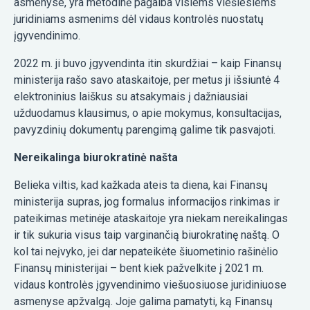
asmenyse, yra metodinė pagalba visiems viešiesiems
juridiniams asmenims dėl vidaus kontrolės nuostatų
įgyvendinimo.
2022 m. ji buvo įgyvendinta itin skurdžiai – kaip Finansų
ministerija rašo savo ataskaitoje, per metus ji išsiuntė 4
elektroninius laiškus su atsakymais į dažniausiai
užduodamus klausimus, o apie mokymus, konsultacijas,
pavyzdinių dokumentų parengimą galime tik pasvajoti.
Nereikalinga biurokratinė našta
Belieka viltis, kad kažkada ateis ta diena, kai Finansų
ministerija supras, jog formalus informacijos rinkimas ir
pateikimas metinėje ataskaitoje yra niekam nereikalingas
ir tik sukuria visus taip varginančią biurokratinę naštą. O
kol tai neįvyko, jei dar nepateikėte šiuometinio rašinėlio
Finansų ministerijai – bent kiek pažvelkite į 2021 m.
vidaus kontrolės įgyvendinimo viešuosiuose juridiniuose
asmenyse apžvalgą. Joje galima pamatyti, ką Finansų