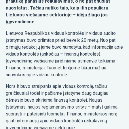
praktiką panašius reikalavimus, o ne pasenusias
nuostatas. Tačiau nutiko taip, kaip itin populiaru
Lietuvos viešajame sektoriuje – idėja žlugo jos
įgyvendinime.
Lietuvos Respublikos vidaus kontrolės ir vidaus audito
įstatymas buvo priimtas prieš beveik 20 metų. Nuo pat
pirmųjų redakcijų jame buvo numatyta, kad informacija apie
vidaus kontrolės (anksčiau – finansų kontrolės)
įgyvendinimą viešajame juridiniame asmenyje teikiama
Finansų ministerijai. Tuomet turėjome tikrai mažiau
nuovokos apie vidaus kontrolę.
Nors ir buvo straipsnis apie vidaus kontrolę, tačiau
greičiausiai todėl ir pačiame įstatyme daug daugiau
dėmesio buvo skiriama finansų kontrolei. Naujas
įstatymas, naujos reglamentavimo sritys – matyt galima
suprasti ir pateisinti tuometinį Finansų ministerijos norą
gauti informaciją apie vidaus kontrolės reikalavimų
įgyvendinimą viešajame sektoriuje.