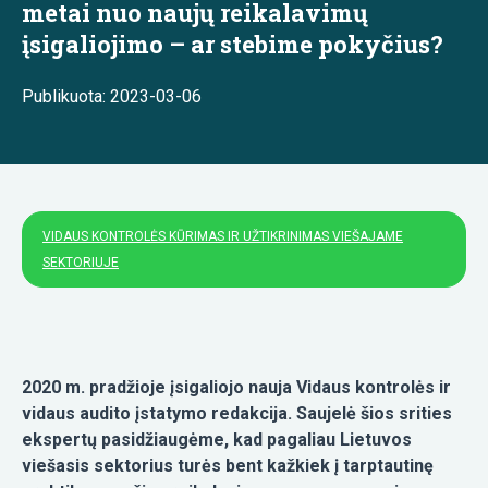
metai nuo naujų reikalavimų
įsigaliojimo – ar stebime pokyčius?
Publikuota: 2023-03-06
VIDAUS KONTROLĖS KŪRIMAS IR UŽTIKRINIMAS VIEŠAJAME
SEKTORIUJE
2020 m. pradžioje įsigaliojo nauja Vidaus kontrolės ir
vidaus audito įstatymo redakcija. Saujelė šios srities
ekspertų pasidžiaugėme, kad pagaliau Lietuvos
viešasis sektorius turės bent kažkiek į tarptautinę