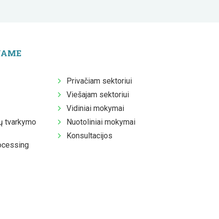
JAME
Privačiam sektoriui
Viešajam sektoriui
Vidiniai mokymai
 tvarkymo
Nuotoliniai mokymai
Konsultacijos
ocessing