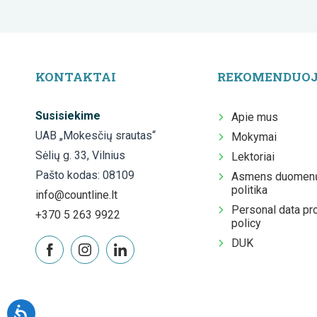
KONTAKTAI
REKOMENDUO
Susisiekime
Apie mus
UAB „Mokesčių srautas“
Mokymai
Sėlių g. 33, Vilnius
Lektoriai
Pašto kodas: 08109
Asmens duomenų
politika
info@countline.lt
Personal data pr
+370 5 263 9922
policy
DUK