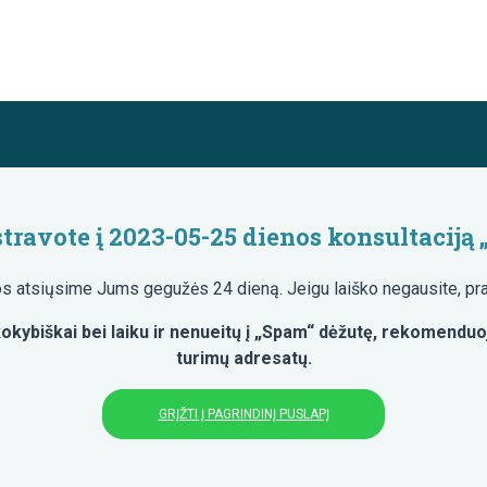
travote į 2023-05-25 dienos konsultaciją 
jos atsiųsime Jums gegužės 24 dieną. Jeigu laiško negausite, pra
okybiškai bei laiku ir nenueitų į „Spam“ dėžutę, rekomenduo
turimų adresatų.
GRĮŽTI Į PAGRINDINĮ PUSLAPĮ