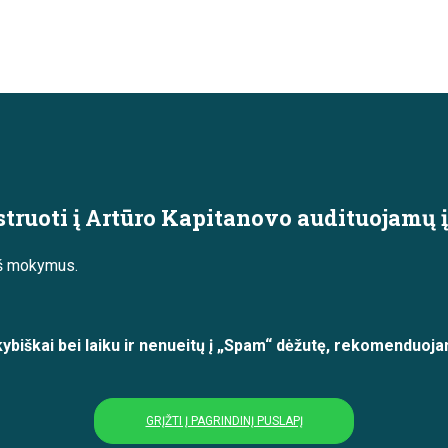
truoti į Artūro Kapitanovo audituojamų 
eš mokymus.
ybiškai bei laiku ir nenueitų į „Spam“ dėžutę, rekomenduoja
GRĮŽTI Į PAGRINDINĮ PUSLAPĮ