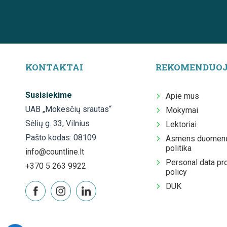
KONTAKTAI
REKOMENDUO
Susisiekime
Apie mus
UAB „Mokesčių srautas“
Mokymai
Sėlių g. 33, Vilnius
Lektoriai
Pašto kodas: 08109
Asmens duomenų
politika
info@countline.lt
Personal data pr
+370 5 263 9922
policy
DUK