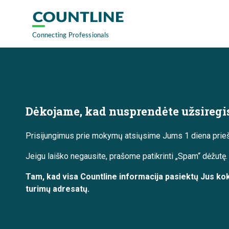
Dėkojame, kad nusprendėte užsiregis
Prisijungimus prie mokymų atsiųsime Jums 1 diena pri
Jeigu laiško negausite, prašome patikrinti „Spam“ dėžutę.
Tam, kad visa Countline informacija pasiektų Jus kok
turimų adresatų.