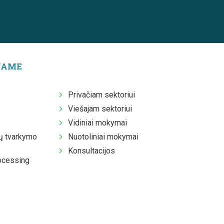
JAME
Privačiam sektoriui
Viešajam sektoriui
Vidiniai mokymai
 tvarkymo
Nuotoliniai mokymai
Konsultacijos
ocessing