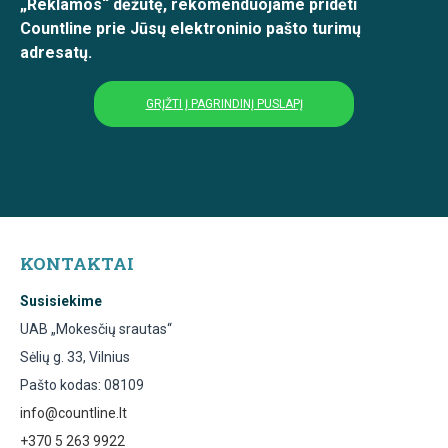
„Reklamos“ dėžutę, rekomenduojame pridėti
Countline prie Jūsų elektroninio pašto turimų
adresatų.
GRĮŽTI Į PAGRINDINĮ PUSLAPĮ
KONTAKTAI
Susisiekime
UAB „Mokesčių srautas“
Sėlių g. 33, Vilnius
Pašto kodas: 08109
info@countline.lt
+370 5 263 9922