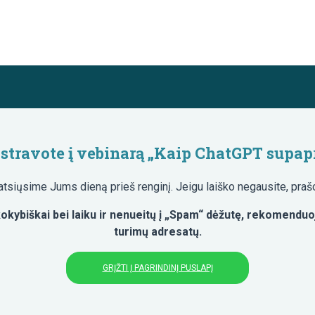
stravote į vebinarą „Kaip ChatGPT supapr
atsiųsime Jums dieną prieš renginį. Jeigu laiško negausite, praš
okybiškai bei laiku ir nenueitų į „Spam“ dėžutę, rekomenduo
turimų adresatų.
GRĮŽTI Į PAGRINDINĮ PUSLAPĮ