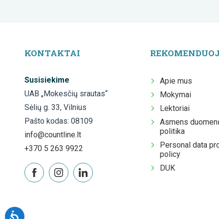
KONTAKTAI
REKOMENDUO
Susisiekime
Apie mus
UAB „Mokesčių srautas“
Mokymai
Sėlių g. 33, Vilnius
Lektoriai
Pašto kodas: 08109
Asmens duomenų
politika
info@countline.lt
Personal data pr
+370 5 263 9922
policy
DUK