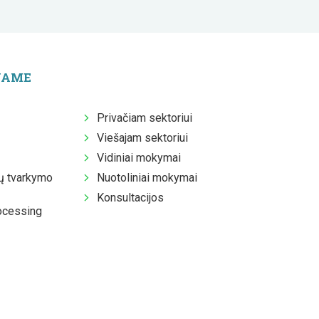
JAME
Privačiam sektoriui
Viešajam sektoriui
Vidiniai mokymai
 tvarkymo
Nuotoliniai mokymai
Konsultacijos
ocessing