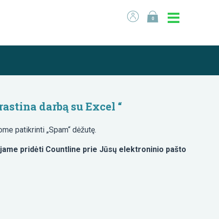
0
astina darbą su Excel “
ome patikrinti „Spam“ dėžutę.
jame pridėti Countline prie Jūsų elektroninio pašto