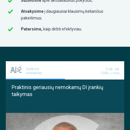
Sužinosite
apie aktualiausius pokyčius;
Atsakysime
į daugiausiai klausimų keliančius
pakeitimus;
Patarsime,
kaip dirbti efektyviau.
Dirbtinis
5 ak. val.
intelektas
130€
(+ PVM)
Praktinis geriausių nemokamų DI įrankių
taikymas