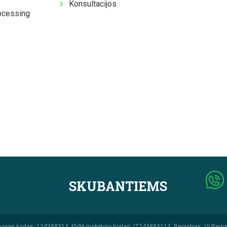
Konsultacijos
ocessing
SKUBANTIEMS
monės kodas: 124388313, PVM mokėtojo kodas: LT243883113, Registras: VĮ Regis