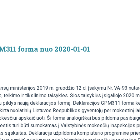
PM311 forma nuo 2020-01-01
ansų ministerijos 2019 m. gruodžio 12 d. įsakymu Nr. VA-93 nutar
teikimo ir tikslinimo taisykles. Šios taisyklės įsigaliojo 2020 m. 
jau pildys naują deklaracijos formą. Deklaracijos GPM311 forma k
kirta nuolatinių Lietuvos Respublikos gyventojų per mokestinį l
čiui apskaičiuoti. Ši forma analogiškai bus pildoma pasibaigus
stis turi būti sumokamas į Valstybinės mokesčių inspekcijos p
s sąskaitas. Deklaracija užpildoma kompiuterio programine prie