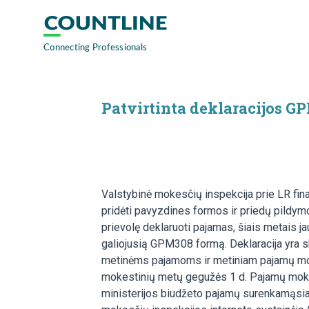
Patvirtinta deklaracijos G
Valstybinė mokesčių inspekcija prie LR fin
pridėti pavyzdines formos ir priedų pildymo, 
prievolę deklaruoti pajamas, šiais metais 
galiojusią GPM308 formą. Deklaracija yra s
metinėms pajamoms ir metiniam pajamų mokes
mokestinių metų gegužės 1 d. Pajamų moke
ministerijos biudžeto pajamų surenkamąsia