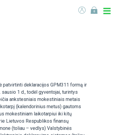
0
ė patvirtinti deklaracijos GPM311 formą ir
sausio 1 d., todėl gyventojai, turintys
eičia ankstesniais mokestiniais metais
aikotarpį (kalendorinius metus) gautoms
 mokestiniam laikotarpiui iki kitų
rie Lietuvos Respublikos finansų
mone (toliau – vedlys) Valstybinės