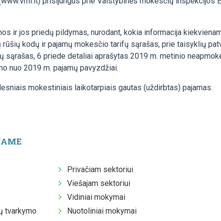
(www.vmi.lt) prisijungus prie Valstybinės mokesčių inspekcijos E
ir jos priedų pildymas, nurodant, kokia informacija kiekviename 
ių kodų ir pajamų mokesčio tarifų sąrašas, prie taisyklių patvir
sąrašas, 6 priede detaliai aprašytas 2019 m. metinio neapmok
mo nuo 2019 m. pajamų pavyzdžiai.
lesniais mokestiniais laikotarpiais gautas (uždirbtas) pajamas.
JAME
Privačiam sektoriui
Viešajam sektoriui
Vidiniai mokymai
 tvarkymo
Nuotoliniai mokymai