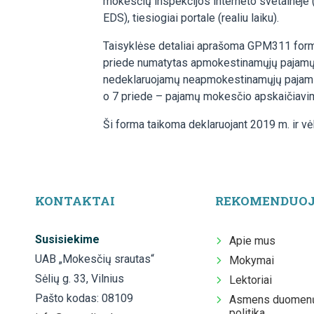
mokesčių inspekcijos interneto svetainėje 
EDS), tiesiogiai portale (realiu laiku).
Taisyklėse detaliai aprašoma GPM311 formos 
priede numatytas apmokestinamųjų pajamų rūš
nedeklaruojamų neapmokestinamųjų pajamų 
o 7 priede – pajamų mokesčio apskaičiavi
Ši forma taikoma deklaruojant 2019 m. ir vė
KONTAKTAI
REKOMENDUO
Susisiekime
Apie mus
UAB „Mokesčių srautas“
Mokymai
Sėlių g. 33, Vilnius
Lektoriai
Pašto kodas: 08109
Asmens duomenų
politika