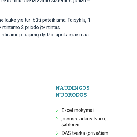
lektroninio deklaravimo sistemos (toliau –
laukelyje turi būti pateikiama. Taisyklių 1
tintame 2 priede įtvirtintas
estinamojo pajamų dydžio apskaičiavimas,
NAUDINGOS
NUORODOS
Excel mokymai
Įmonės vidaus tvarkų
šablonai
DAS tvarka (privačiam