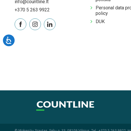
info@countline.lt
Personal data pr
+370 5 263 9922
policy
DUK
© Mokesčių Srautas, Sėlių g. 33, 08109 Vilnius. Tel.:
+370 5 263 9922
. Į