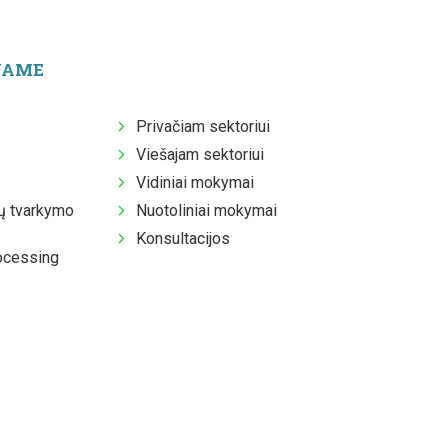
JAME
Privačiam sektoriui
Viešajam sektoriui
Vidiniai mokymai
 tvarkymo
Nuotoliniai mokymai
Konsultacijos
ocessing