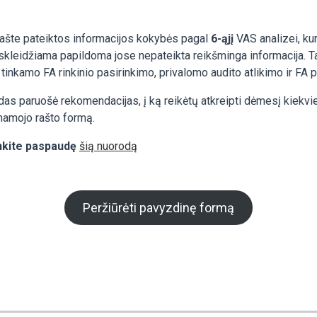
ašte pateiktos informacijos kokybės pagal
6-ąjį
VAS analizei, ku
tskleidžiama papildoma jose nepateikta reikšminga informacija. Ta
: tinkamo FA rinkinio pasirinkimo, privalomo audito atlikimo ir FA
as paruošė rekomendacijas, į ką reikėtų atkreipti dėmesį kiekvie
namojo rašto formą.
nkite paspaudę
šią nuorodą
Peržiūrėti pavyzdinę formą