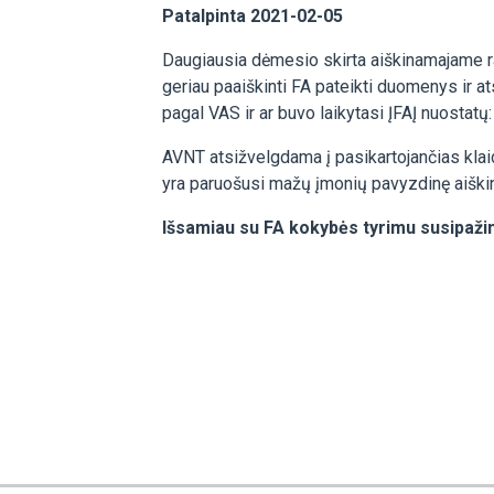
Patalpinta 2021-02-05
Daugiausia dėmesio skirta aiškinamajame r
geriau paaiškinti FA pateikti duomenys ir a
pagal VAS ir ar buvo laikytasi ĮFAĮ nuostatų
AVNT atsižvelgdama į pasikartojančias klaid
yra paruošusi mažų įmonių pavyzdinę aiški
Išsamiau su FA kokybės tyrimu susipaži