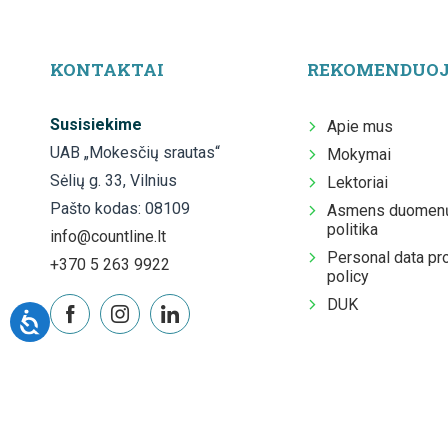
KONTAKTAI
REKOMENDUO
Susisiekime
Apie mus
UAB „Mokesčių srautas“
Mokymai
Sėlių g. 33, Vilnius
Lektoriai
Pašto kodas: 08109
Asmens duomenų
politika
info@countline.lt
Personal data pr
+370 5 263 9922
policy
DUK