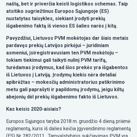
naštą, bet ir priverčia keisti logistikos schemas. Taip
atsitiko sugriežtinus Europos Sąjungoje (ES)
nustatytas taisykles, siekiant įrodyti prekių
išgabenimo faktą iš vienos ES šalies narės į kitą.
Pavyzdžiui, Lietuvos PVM mokėtojas dar šiais metais
pardavęs prekių Latvijos pirkėjui – juridiniam
asmeniui, įsiregistravusiam ten PVM mokėtoju –
tokiam tiekimui gali taikyti nulinį PVM tarifą,
turėdamas įrodymus, kad šios prekės yra išgabentos
iš Lietuvos į Latviją. Įrodymų kiekis nėra detaliai
apibrėžtas – mokesčių administratorius patikrinimo
metu gali paprašyti ir papildomų įrodymų, jeigu kiltų
abejonių dėl prekių išgabenimo fakto iš Lietuvos.
Kas keisis 2020-aisiais?
Europos Sąjungos taryba 2018 m. gruodžio 4 dieną priėmė
reglamentą, kuris iš dalies keičia Įgyvendinimo reglamentą
(ES) Nr. 282/2011. „Tarpvalstybinis sukčiavimas PVM yra