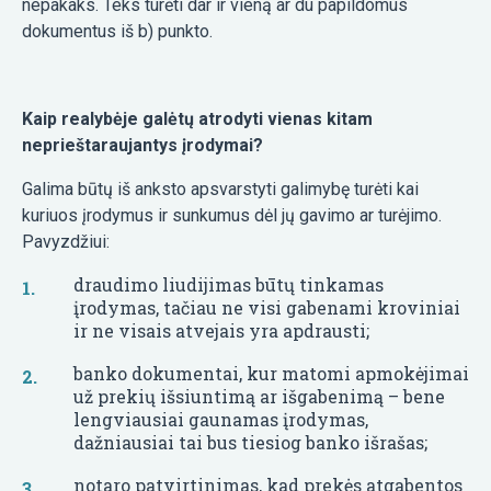
nepakaks. Teks turėti dar ir vieną ar du papildomus
dokumentus iš b) punkto.
Kaip realybėje galėtų atrodyti vienas kitam
neprieštaraujantys įrodymai?
Galima būtų iš anksto apsvarstyti galimybę turėti kai
kuriuos įrodymus ir sunkumus dėl jų gavimo ar turėjimo.
Pavyzdžiui:
draudimo liudijimas būtų tinkamas
įrodymas, tačiau ne visi gabenami kroviniai
ir ne visais atvejais yra apdrausti;
banko dokumentai, kur matomi apmokėjimai
už prekių išsiuntimą ar išgabenimą – bene
lengviausiai gaunamas įrodymas,
dažniausiai tai bus tiesiog banko išrašas;
notaro patvirtinimas, kad prekės atgabentos