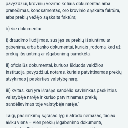
pavyzdžiui, krovinių vežimo keliais dokumentas arba
pranešimas, konosamentas, oro krovinio sąskaita faktūra,
arba prekių vežėjo sąskaita faktūra;
b) šie dokumentai:
i) draudimo liudijimas, susijęs su prekių išsiuntimu ar
gabenimu, arba banko dokumentai, kuriais įrodoma, kad už
prekių išsiuntimą ar išgabenimą sumokėta;
ii) oficialūs dokumentai, kuriuos išduoda valdžios
institucija, pavyzdžiui, notaras, kuriais patvirtinamas prekių
atvykimas į paskirties valstybę narę;
iii) kvitas, kurį yra išrašęs sandėlio savininkas paskirties
valstybėje narėje ir kuriuo patvirtinamas prekių
sandėliavimas toje valstybėje narėje.“
Taigi, pasirinkimų sąrašas lyg ir atrodo nemažas, tačiau
aišku viena – vien prekių išgabenimo dokumentų