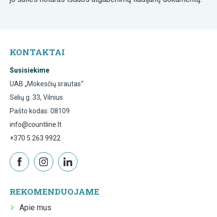
KONTAKTAI
Susisiekime
UAB „Mokesčių srautas“
Sėlių g. 33, Vilnius
Pašto kodas: 08109
info@countline.lt
+370 5 263 9922
REKOMENDUOJAME
Apie mus