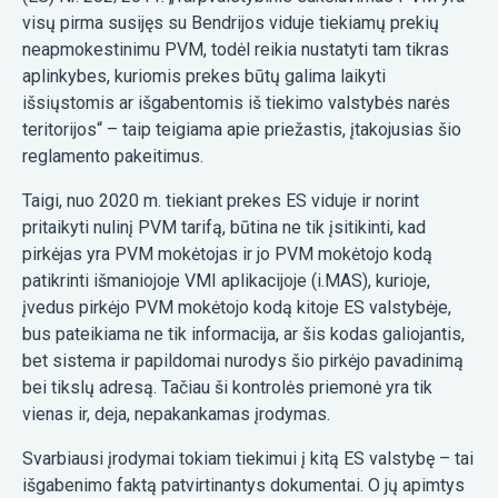
visų pirma susijęs su Bendrijos viduje tiekiamų prekių
neapmokestinimu PVM, todėl reikia nustatyti tam tikras
aplinkybes, kuriomis prekes būtų galima laikyti
išsiųstomis ar išgabentomis iš tiekimo valstybės narės
teritorijos“ – taip teigiama apie priežastis, įtakojusias šio
reglamento pakeitimus.
Taigi, nuo 2020 m. tiekiant prekes ES viduje ir norint
pritaikyti nulinį PVM tarifą, būtina ne tik įsitikinti, kad
pirkėjas yra PVM mokėtojas ir jo PVM mokėtojo kodą
patikrinti išmaniojoje VMI aplikacijoje (i.MAS), kurioje,
įvedus pirkėjo PVM mokėtojo kodą kitoje ES valstybėje,
bus pateikiama ne tik informacija, ar šis kodas galiojantis,
bet sistema ir papildomai nurodys šio pirkėjo pavadinimą
bei tikslų adresą. Tačiau ši kontrolės priemonė yra tik
vienas ir, deja, nepakankamas įrodymas.
Svarbiausi įrodymai tokiam tiekimui į kitą ES valstybę – tai
išgabenimo faktą patvirtinantys dokumentai. O jų apimtys