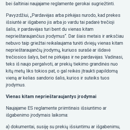
bei šaltiniai naujajame reglamente gerokai sugriežtinti.
Pavyzdžiui, „Pardavėjas arba pirkėjas nurodo, kad prekes
išsiuntė ar išgabeno jis arba jo vardu tai padarė trečioji
šalis, ir pardavėjas turi bent du vienas kitam
neprieštaraujančius įrodymus“. Dar šiais metais ir anksčiau
nebuvo taip griežtai reikalaujama turėti dviejų vienas kitam
neprieštaraujančių įrodymų, kuriuos surašė ar išdavė
trečiosios šalys, bet ne pirkėjas ir ne pardavėjas. Vadinasi,
teks iš naujo pergalvoti, ar prekių tiekimo grandinės nuo
kitų metų liks tokios pat, o gal reikės įtraukti papildomą
vieną ar kelias sandorio šalis, kurios ir suteiks tuos
įrodymus.
Vienas kitam neprieštaraujantys įrodymai
Naujajame ES reglamente priimtinais išsiuntimo ar
išgabenimo įrodymais laikoma:
a) dokumentai, susiję su prekių išsiuntimu ar išgabenimu,