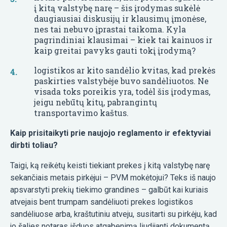
į kitą valstybę narę – šis įrodymas sukėlė
daugiausiai diskusijų ir klausimų įmonėse,
nes tai nebuvo įprastai taikoma. Kyla
pagrindiniai klausimai – kiek tai kainuos ir
kaip greitai pavyks gauti tokį įrodymą?
logistikos ar kito sandėlio kvitas, kad prekės
paskirties valstybėje buvo sandėliuotos. Ne
visada toks poreikis yra, todėl šis įrodymas,
jeigu nebūtų kitų, pabrangintų
transportavimo kaštus.
Kaip prisitaikyti prie naujojo reglamento ir efektyviai
dirbti toliau?
Taigi, ką reikėtų keisti tiekiant prekes į kitą valstybę narę
sekančiais metais pirkėjui – PVM mokėtojui? Teks iš naujo
apsvarstyti prekių tiekimo grandines – galbūt kai kuriais
atvejais bent trumpam sandėliuoti prekes logistikos
sandėliuose arba, kraštutiniu atveju, susitarti su pirkėju, kad
jo šalies notaras išduos atgabenimą liudijantį dokumentą.