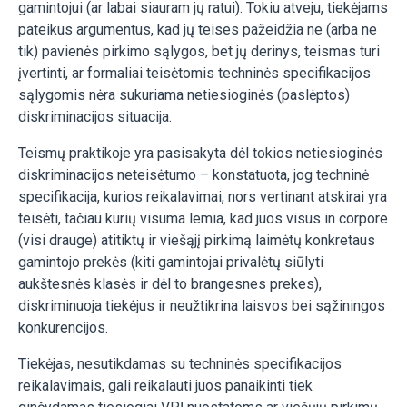
gamintojui (ar labai siauram jų ratui). Tokiu atveju, tiekėjams
pateikus argumentus, kad jų teises pažeidžia ne (arba ne
tik) pavienės pirkimo sąlygos, bet jų derinys, teismas turi
įvertinti, ar formaliai teisėtomis techninės specifikacijos
sąlygomis nėra sukuriama netiesioginės (paslėptos)
diskriminacijos situacija.
Teismų praktikoje yra pasisakyta dėl tokios netiesioginės
diskriminacijos neteisėtumo – konstatuota, jog techninė
specifikacija, kurios reikalavimai, nors vertinant atskirai yra
teisėti, tačiau kurių visuma lemia, kad juos visus in corpore
(visi drauge) atitiktų ir viešąjį pirkimą laimėtų konkretaus
gamintojo prekės (kiti gamintojai privalėtų siūlyti
aukštesnės klasės ir dėl to brangesnes prekes),
diskriminuoja tiekėjus ir neužtikrina laisvos bei sąžiningos
konkurencijos.
Tiekėjas, nesutikdamas su techninės specifikacijos
reikalavimais, gali reikalauti juos panaikinti tiek