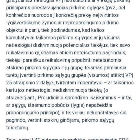
ginčydamas tiesiogiai VPĮ nuostatoms ar viešųjų pirkimų
principams prieštaraujančias pirkimo sąlygas (pvz., dėl
konkrečios nuorodos į konkrečią prekę, neįtvirtintos
lygiavertiškumo žymos ar neproporcingumo pirkimo
objektui ir pan.), tiek įrodinėdamas, kad kelios
kumuliatyviai taikomos pirkimo sąlygos ar jų visuma
netiesiogiai diskriminuoja potencialius tiekėjus, tiek savo
reikalavimus grįsdamas abiem neteisėtumo pagrindais;
tiekėjui pareiškus reikalavimą pripažinti neteisėtomis
atskiras pirkimo sąlygas ir jų grupę, teismas pirmiausia
turėtų įvertinti pirkimo sąlygų grupės (visumos) atitiktį VPĮ
25 straipsnio 2 dalyje įtvirtintam imperatyvui – ar taikomos
kartu jos netiesiogiai nediskriminuoja tiekėjų (o
atsižvelgiant į Prejudicinio sprendimo išaiškinimus – ir tai,
ar sąlygų išsamumo pobūdis (lygis) nepažeidžia
proporcingumo principo); ir tik vėliau, nekonstatavęs šio
pagrindo, vertinti atskirų ginčijamų pirkimo sąlygų
teisėtumą.