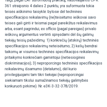
Taigi, pagal LAT suformuotą praktiką, vadovaujantis CPK
361 straipsnio 4 dalies 2 punktu, yra suformuota tokia
teisės aiškinimo taisyklė: bylose dėl techninės
specifikacijos reikalavimų (ne)teisėtumo ieškovai savo
teises gali ginti ir teismai pagal pareikštus reikalavimus
arba, esant pagrindui, ex officio (pagal pareigas) privalo
ieškovų argumentus vertinti spręsdami dėl šių galimų
tiekėjų teisių pažeidimų: 1) konkrečių (atskirų) techninės
specifikacijos reikalavimų neteisėtumo; 2) kelių bendrai
taikomų ar visumos techninės specifikacijos reikalavimų
pritaikymo konkrečiam gamintojui (netiesioginės
diskriminacijos); 3) neproporcingo techninės specifikacijos
reikalavimų išsamumo (detalumo), dėl kurio
privilegijuojami tam tikri tiekėjai (neproporcingai
siekiamam tikslui sumažinamos tiekėjų galimybės
konkuruoti pirkime). Nr. e3K-3-32-378/2019.