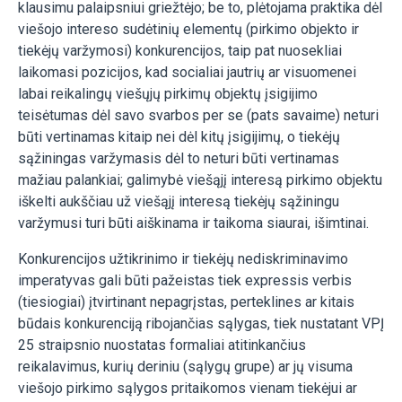
klausimu palaipsniui griežtėjo; be to, plėtojama praktika dėl
viešojo intereso sudėtinių elementų (pirkimo objekto ir
tiekėjų varžymosi) konkurencijos, taip pat nuosekliai
laikomasi pozicijos, kad socialiai jautrių ar visuomenei
labai reikalingų viešųjų pirkimų objektų įsigijimo
teisėtumas dėl savo svarbos per se (pats savaime) neturi
būti vertinamas kitaip nei dėl kitų įsigijimų, o tiekėjų
sąžiningas varžymasis dėl to neturi būti vertinamas
mažiau palankiai; galimybė viešąjį interesą pirkimo objektu
iškelti aukščiau už viešąjį interesą tiekėjų sąžiningu
varžymusi turi būti aiškinama ir taikoma siaurai, išimtinai.
Konkurencijos užtikrinimo ir tiekėjų nediskriminavimo
imperatyvas gali būti pažeistas tiek expressis verbis
(tiesiogiai) įtvirtinant nepagrįstas, perteklines ar kitais
būdais konkurenciją ribojančias sąlygas, tiek nustatant VPĮ
25 straipsnio nuostatas formaliai atitinkančius
reikalavimus, kurių deriniu (sąlygų grupe) ar jų visuma
viešojo pirkimo sąlygos pritaikomos vienam tiekėjui ar