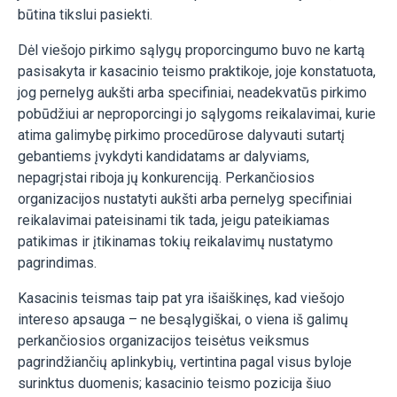
būtina tikslui pasiekti.
Dėl viešojo pirkimo sąlygų proporcingumo buvo ne kartą
pasisakyta ir kasacinio teismo praktikoje, joje konstatuota,
jog pernelyg aukšti arba specifiniai, neadekvatūs pirkimo
pobūdžiui ar neproporcingi jo sąlygoms reikalavimai, kurie
atima galimybę pirkimo procedūrose dalyvauti sutartį
gebantiems įvykdyti kandidatams ar dalyviams,
nepagrįstai riboja jų konkurenciją. Perkančiosios
organizacijos nustatyti aukšti arba pernelyg specifiniai
reikalavimai pateisinami tik tada, jeigu pateikiamas
patikimas ir įtikinamas tokių reikalavimų nustatymo
pagrindimas.
Kasacinis teismas taip pat yra išaiškinęs, kad viešojo
intereso apsauga – ne besąlygiškai, o viena iš galimų
perkančiosios organizacijos teisėtus veiksmus
pagrindžiančių aplinkybių, vertintina pagal visus byloje
surinktus duomenis; kasacinio teismo pozicija šiuo