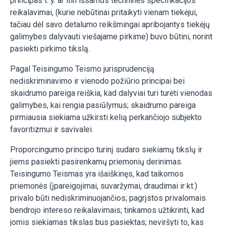
principas t. y. ar itin išsamūs techninės specifikacijos
reikalavimai, (kurie nebūtinai pritaikyti vienam tiekėjui,
tačiau dėl savo detalumo reikšmingai apribojantys tiekėjų
galimybes dalyvauti viešajame pirkime) buvo būtini, norint
pasiekti pirkimo tikslą.
Pagal Teisingumo Teismo jurisprudenciją
nediskriminavimo ir vienodo požiūrio principai bei
skaidrumo pareiga reiškia, kad dalyviai turi turėti vienodas
galimybes, kai rengia pasiūlymus; skaidrumo pareiga
pirmiausia siekiama užkirsti kelią perkančiojo subjekto
favoritizmui ir savivalei.
Proporcingumo principo turinį sudaro siekiamų tikslų ir
jiems pasiekti pasirenkamų priemonių derinimas.
Teisingumo Teismas yra išaiškinęs, kad taikomos
priemonės (įpareigojimai, suvaržymai, draudimai ir kt.)
privalo būti nediskriminuojančios; pagrįstos privalomais
bendrojo intereso reikalavimais; tinkamos užtikrinti, kad
jomis siekiamas tikslas bus pasiektas; neviršyti to, kas