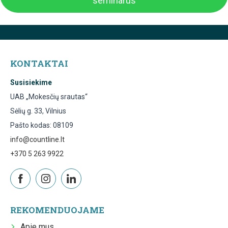
seminarus
KONTAKTAI
Susisiekime
UAB „Mokesčių srautas“
Sėlių g. 33, Vilnius
Pašto kodas: 08109
info@countline.lt
+370 5 263 9922
REKOMENDUOJAME
Apie mus