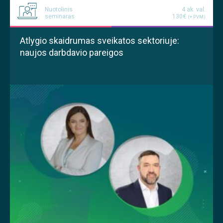
Nuotolinis
4 ak. val.
seminaras
130€
(+ PVM)
Atlygio skaidrumas sveikatos sektoriuje:
naujos darbdavio pareigos