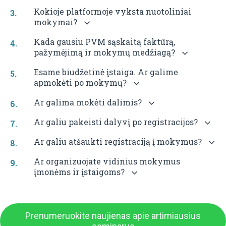
Kokioje platformoje vyksta nuotoliniai
mokymai?
Kada gausiu PVM sąskaitą faktūrą,
pažymėjimą ir mokymų medžiagą?
Esame biudžetinė įstaiga. Ar galime
apmokėti po mokymų?
Ar galima mokėti dalimis?
Ar galiu pakeisti dalyvį po registracijos?
Ar galiu atšaukti registraciją į mokymus?
Ar organizuojate vidinius mokymus
įmonėms ir įstaigoms?
Prenumeruokite naujienas apie artimiausius