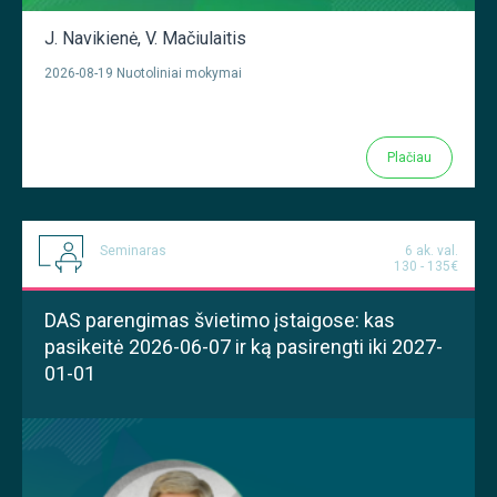
J. Navikienė
,
V. Mačiulaitis
2026-08-19 Nuotoliniai mokymai
Plačiau
Seminaras
6 ak. val.
130 - 135€
DAS parengimas švietimo įstaigose: kas
pasikeitė 2026-06-07 ir ką pasirengti iki 2027-
01-01