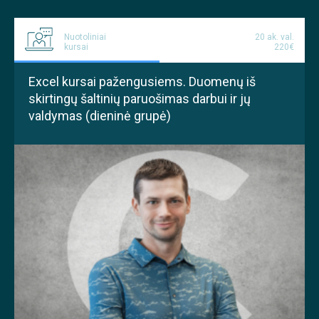
Nuotoliniai
20 ak. val.
kursai
220€
Excel kursai pažengusiems. Duomenų iš
skirtingų šaltinių paruošimas darbui ir jų
valdymas (dieninė grupė)