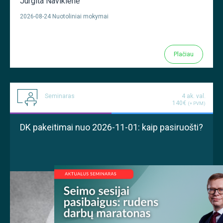
Jurgita Navikienė
2026-08-24 Nuotoliniai mokymai
Plačiau
Seminaras
4 ak. val.
140€
(+ PVM)
DK pakeitimai nuo 2026-11-01: kaip pasiruošti?