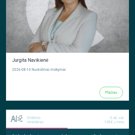
Jurgita Navikienė
2026-08-10 Nuotoliniai mokymai
Plačiau
Dirbtinis
5 ak. val.
intelektas
145€
(+ PVM)