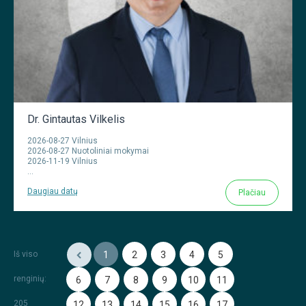
Dr. Gintautas Vilkelis
2026-08-27 Vilnius
2026-08-27 Nuotoliniai mokymai
2026-11-19 Vilnius
...
Daugiau datų
Plačiau
Iš viso
1
2
3
4
5
renginių
:
6
7
8
9
10
11
205
12
13
14
15
16
17