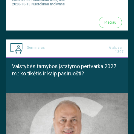
2026-10-13 Nuotoliniai mokymai
Plačiau
Seminaras
6 ak. val.
130€
Valstybės tarnybos įstatymo pertvarka 2027
m.: ko tikėtis ir kaip pasiruošti?