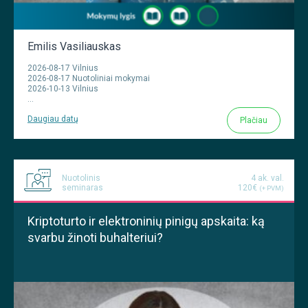
Emilis Vasiliauskas
2026-08-17 Vilnius
2026-08-17 Nuotoliniai mokymai
2026-10-13 Vilnius
...
Daugiau datų
Plačiau
Nuotolinis
4 ak. val.
seminaras
120€
(+ PVM)
Kriptoturto ir elektroninių pinigų apskaita: ką
svarbu žinoti buhalteriui?