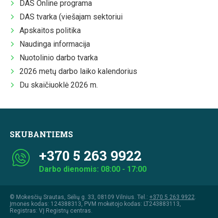
DAS Online programa
DAS tvarka (viešajam sektoriui
Apskaitos politika
Naudinga informacija
Nuotolinio darbo tvarka
2026 metų darbo laiko kalendorius
Du skaičiuoklė 2026 m.
SKUBANTIEMS
+370 5 263 9922
Darbo dienomis: 08:00 - 17:00
© Mokesčių Srautas, Sėlių g. 33, 08109 Vilnius. Tel.:
+370 5 263 9922
.
Įmonės kodas: 124388313, PVM mokėtojo kodas: LT243883113,
Registras: VĮ Registrų centras.