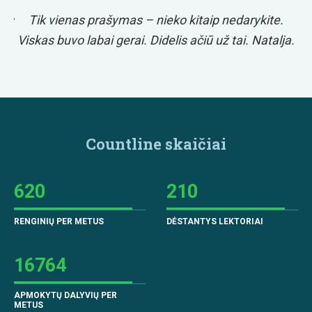
Jus
Tik vienas prašymas – nieko kitaip nedarykite.
Viskas buvo labai gerai. Didelis ačiū už tai. Natalja.
n
Countline skaičiai
620
210
RENGINIŲ PER METUS
DĖSTANTYS LEKTORIAI
16764
APMOKYTŲ DALYVIŲ PER
METUS