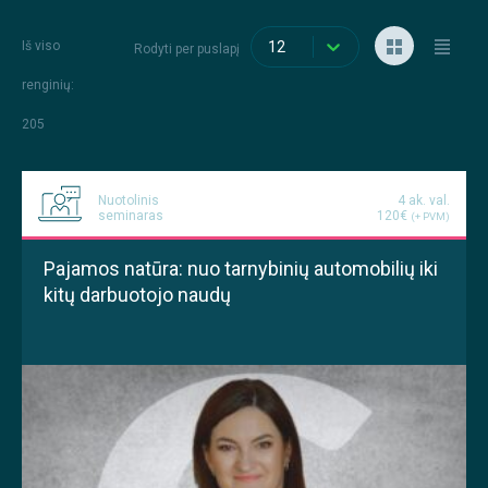
Iš viso
12
Rodyti per puslapį
renginių
:
205
Nuotolinis
4 ak. val.
seminaras
120€
(+ PVM)
Pajamos natūra: nuo tarnybinių automobilių iki
kitų darbuotojo naudų