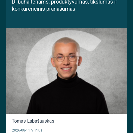
DI buhalteriams: produktyvumas, tikslumas ir
konkurencinis pranašumas
Tomas Labašauskas
2026-08-11 Vilnius