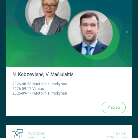
N. Kobzevienė
,
V. Mačiulaitis
2026-08-20 Nuotoliniai mokymai
2026-09-17 Vilnius
2026-09-17 Nuotoliniai mokymai
Plačiau
Nuotolinis
4 ak. val.
seminaras
120€
(+ PVM)