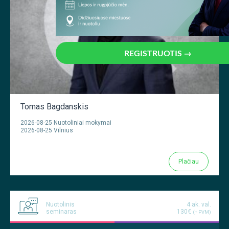
REGISTRUOTIS →
Tomas Bagdanskis
2026-08-25 Nuotoliniai mokymai
2026-08-25 Vilnius
Plačiau
Nuotolinis
4 ak. val.
seminaras
130€
(+ PVM)