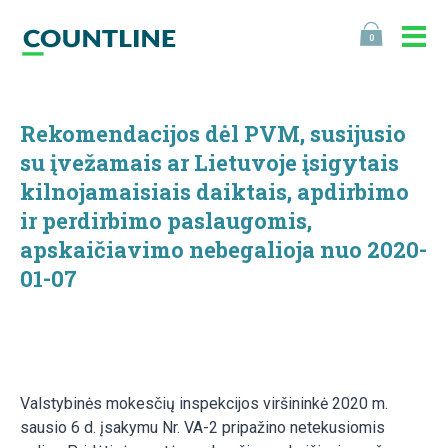
0
Rekomendacijos dėl PVM, susijusio
su įvežamais ar Lietuvoje įsigytais
kilnojamaisiais daiktais, apdirbimo
ir perdirbimo paslaugomis,
apskaičiavimo nebegalioja nuo 2020-
01-07
Valstybinės mokesčių inspekcijos viršininkė 2020 m.
sausio 6 d. įsakymu Nr. VA-2 pripažino netekusiomis