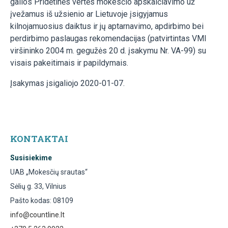
galios Pridėtinės vertės mokesčio apskaičiavimo už
įvežamus iš užsienio ar Lietuvoje įsigyjamus
kilnojamuosius daiktus ir jų aptarnavimo, apdirbimo bei
perdirbimo paslaugas rekomendacijas (patvirtintas VMI
viršininko 2004 m. gegužės 20 d. įsakymu Nr. VA-99) su
visais pakeitimais ir papildymais.
Įsakymas įsigaliojo 2020-01-07.
KONTAKTAI
Susisiekime
UAB „Mokesčių srautas“
Sėlių g. 33, Vilnius
Pašto kodas: 08109
info@countline.lt