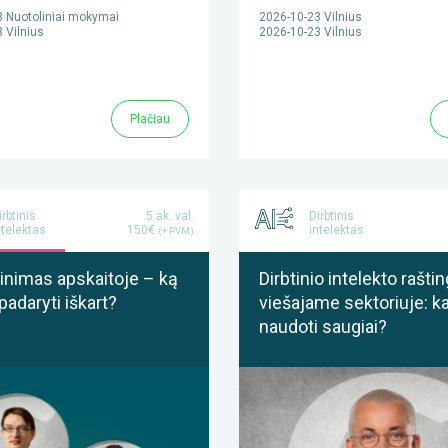
 Nuotoliniai mokymai
2026-10-23 Vilnius
 Vilnius
2026-10-23 Vilnius
Plačiau
irbtinis
5 ak. val.
Dirbtinis
ntelektas
150€
intelektas
(+ PVM)
binimas apskaitoje – ką
Dirbtinio intelekto rašt
padaryti iškart?
viešajame sektoriuje: k
naudoti saugiai?