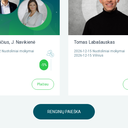
ičius
,
J. Navikienė
Tomas Labašauskas
 Nuotoliniai mokymai
2026-12-15 Nuotoliniai mokymai
2026-12-15 Vilnius
-5%
Plačiau
RENGINIŲ PAIEŠKA