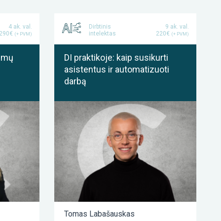
4 ak. val.
Dirbtinis
9 ak. val.
 290€
intelektas
220€
(+ PVM)
(+ PVM)
kimų
DI praktikoje: kaip susikurti
asistentus ir automatizuoti
darbą
Tomas Labašauskas