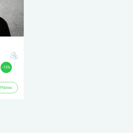
-15%
Plačiau