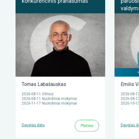
konkurencinis pranašumas
paruoši
valdyma
Tomas Labašauskas
Emilis V
2026-08-11 Vilnius
2026-08-17
2026-08-11 Nuotoliniai mokymai
2026-08-17
2026-11-17 Nuotoliniai mokymai
2026-10-13
…
…
Daugiau datų
Daugiau d
Plačiau