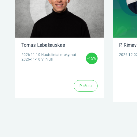
Tomas Labašauskas
P. Rimav
2026-11-10 Nuotoliniai mokymai
2026-12-02
-15%
2026-11-10 Vilnius
Plačiau