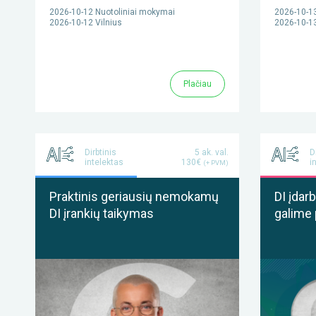
2026-10-12 Nuotoliniai mokymai
2026-10-13
2026-10-12 Vilnius
2026-10-13
Plačiau
Dirbtinis
5 ak. val.
D
intelektas
130€
i
(+ PVM)
Praktinis geriausių nemokamų
DI įdar
DI įrankių taikymas
galime 