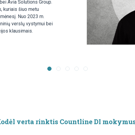
bei Avia Solutions Group.
, kuriais šiuo metu
ą mėnesį. Nuo 2023 m.
ninių verslų vystymui bei
ijos klausimais.
odėl verta rinktis Countline DI mokymu