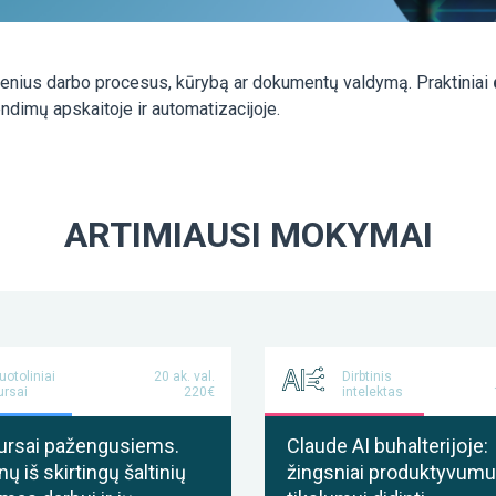
asdienius darbo procesus, kūrybą ar dokumentų valdymą. Praktiniai
dimų apskaitoje ir automatizacijoje.
ARTIMIAUSI MOKYMAI
uotoliniai
20 ak. val.
Dirbtinis
ursai
220€
intelektas
ursai pažengusiems.
Claude AI buhalterijoje:
 iš skirtingų šaltinių
žingsniai produktyvumui