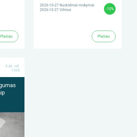
2026-10-27 Nuotoliniai mokymai
-10%
2026-10-27 Vilnius
Plačiau
Plačiau
4 ak. val.
130€
ingumas
aip