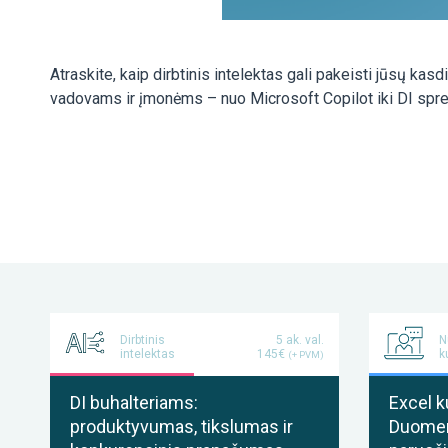
Atraskite, kaip dirbtinis intelektas gali pakeisti jūsų k
vadovams ir įmonėms – nuo Microsoft Copilot iki DI spren
Dirbtinis
5 ak. val.
N
intelektas
145€
k
(+ PVM)
DI buhalteriams:
Excel k
produktyvumas, tikslumas ir
Duomenų