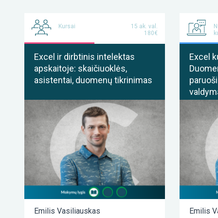
Kursai
15 ak. val.
N
180€
k
Excel ir dirbtinis intelektas
Excel k
apskaitoje: skaičiuoklės,
Duomenų
asistentai, duomenų tikrinimas
paruoši
valdyma
Emilis Vasiliauskas
Emilis V