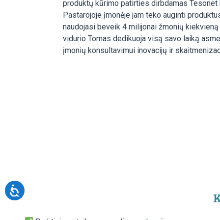
produktų kūrimo patirties dirbdamas Tesonet 
Pastarojoje įmonėje jam teko auginti produktus
naudojasi beveik 4 milijonai žmonių kiekvien
vidurio Tomas dedikuoja visą savo laiką asme
įmonių konsultavimui inovacijų ir skaitmenizac
K