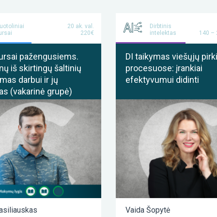
uotoliniai
20 ak. val.
Dirbtinis
ursai
220€
intelektas
140 –
ursai pažengusiems.
DI taikymas viešųjų pir
 iš skirtingų šaltinių
procesuose: įrankiai
mas darbui ir jų
efektyvumui didinti
s (vakarinė grupė)
asiliauskas
Vaida Šopytė