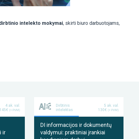
dirbtinio intelekto mokymai
, skirti biuro darbuotojams,
4 ak. val.
Dirbtinis
5 ak. val.
145€
intelektas
130€
(+ PVM)
(+ PVM)
DI informacijos ir dokumentų
 ir
valdymui: praktiniai įrankiai