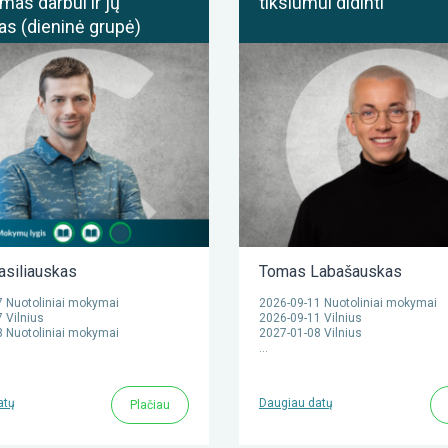
mas darbui ir jų
tikslumui didinti
s (dieninė grupė)
asiliauskas
Tomas Labašauskas
 Nuotoliniai mokymai
2026-09-11 Nuotoliniai mokymai
 Vilnius
2026-09-11 Vilnius
 Nuotoliniai mokymai
2027-01-08 Vilnius
…
atų
Daugiau datų
Plačiau