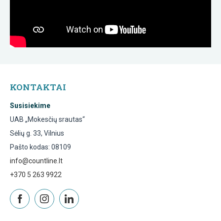
KONTAKTAI
Susisiekime
UAB „Mokesčių srautas“
Sėlių g. 33, Vilnius
Pašto kodas: 08109
info@countline.lt
+370 5 263 9922