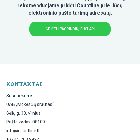
rekomenduojame pridėti Countline prie Jūsų
elektroninio pašto turimų adresatų.
GRĮŽTI Į PAGRINDINĮ PUSLAPĮ
KONTAKTAI
Susisiekime
UAB „Mokesčių srautas“
Sėlių g. 33, Vilnius
Pašto kodas: 08109
info@countline.lt
+370 5 263 9922