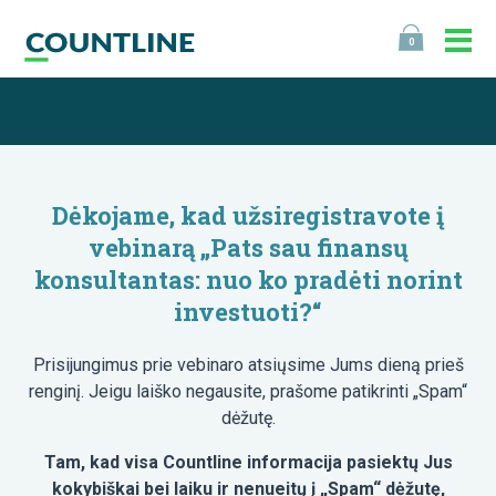
0
Dėkojame, kad užsiregistravote į
vebinarą „Pats sau finansų
konsultantas: nuo ko pradėti norint
investuoti?“
Prisijungimus prie vebinaro atsiųsime Jums dieną prieš
renginį. Jeigu laiško negausite, prašome patikrinti „Spam“
dėžutę.
Tam, kad visa Countline informacija pasiektų Jus
kokybiškai bei laiku ir nenueitų į „Spam“ dėžutę,