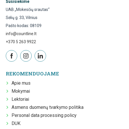
Susisiekime
UAB „Mokesčių srautas“
Sėlių g. 33, Vilnius
Pašto kodas: 08109
info@countline.lt
+370 5 263 9922
REKOMENDUOJAME
Apie mus
Mokymai
Lektoriai
Asmens duomenų tvarkymo politika
Personal data processing policy
DUK