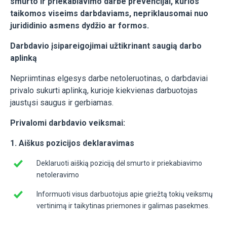
smurto ir priekabiavimo darbe prevencijai, kurios
taikomos viseims darbdaviams, nepriklausomai nuo
jurididinio asmens dydžio ar formos.
Darbdavio įsipareigojimai užtikrinant saugią darbo
aplinką
Nepriimtinas elgesys darbe netoleruotinas, o darbdaviai
privalo sukurti aplinką, kurioje kiekvienas darbuotojas
jaustųsi saugus ir gerbiamas.
Privalomi darbdavio veiksmai:
1. Aiškus pozicijos deklaravimas
Deklaruoti aiškią poziciją dėl smurto ir priekabiavimo
netoleravimo
Informuoti visus darbuotojus apie griežtą tokių veiksmų
vertinimą ir taikytinas priemones ir galimas pasekmes.