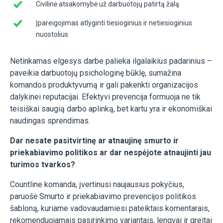
Civilinė atsakomybė už darbuotojų patirtą žalą
Įpareigojimas atlyginti tiesioginius ir netiesioginius
nuostolius
Netinkamas elgesys darbe palieka ilgalaikius padarinius –
paveikia darbuotojų psichologinę būklę, sumažina
komandos produktyvumą ir gali pakenkti organizacijos
dalykinei reputacijai. Efektyvi prevencija formuoja ne tik
teisiškai saugią darbo aplinką, bet kartu yra ir ekonomiškai
naudingas sprendimas.
Dar nesate pasitvirtinę ar atnaujinę smurto ir
priekabiavimo politikos ar dar nespėjote atnaujinti jau
turimos tvarkos?
Countline komanda, įvertinusi naujausius pokyčius,
paruošė Smurto ir priekabiavimo prevencijos politikos
šabloną, kuriame vadovaudamiesi pateiktais komentarais,
rekomenduojamais pasirinkimo variantais, lengvai ir greitai