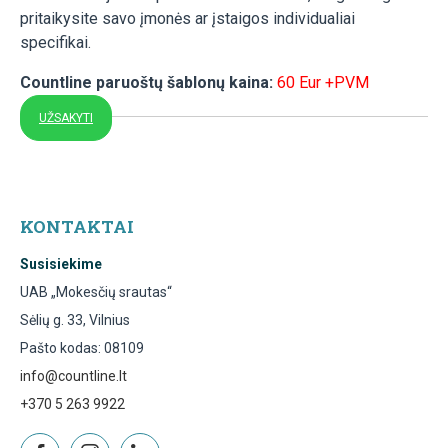
pritaikysite savo įmonės ar įstaigos individualiai
specifikai.
Countline paruoštų šablonų kaina:
60 Eur +PVM
UŽSAKYTI
KONTAKTAI
Susisiekime
UAB „Mokesčių srautas“
Sėlių g. 33, Vilnius
Pašto kodas: 08109
info@countline.lt
+370 5 263 9922