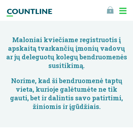
0
Maloniai kviečiame registruotis į
apskaitą tvarkančių įmonių vadovų
ar jų deleguotų kolegų bendruomenės
susitikimą.
Norime, kad ši
bendruomenė
taptų
vieta, kurioje galėtumėte ne tik
gauti, bet ir dalintis savo patirtimi,
žiniomis ir įgūdžiais.