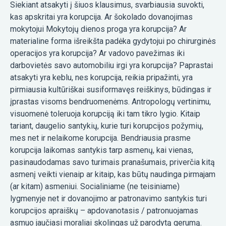
Siekiant atsakyti į šiuos klausimus, svarbiausia suvokti,
kas apskritai yra korupcija. Ar šokolado dovanojimas
mokytojui Mokytojų dienos proga yra korupcija? Ar
materialine forma išreikšta padėka gydytojui po chirurginės
operacijos yra korupcija? Ar vadovo pavežimas iki
darbovietės savo automobiliu irgi yra korupcija? Paprastai
atsakyti yra keblu, nes korupcija, reikia pripažinti, yra
pirmiausia kultūriškai susiformavęs reiškinys, būdingas ir
įprastas visoms bendruomenėms. Antropologų vertinimu,
visuomenė toleruoja korupciją iki tam tikro lygio. Kitaip
tariant, daugelio santykių, kurie turi korupcijos požymių,
mes net ir nelaikome korupcija. Bendriausia prasme
korupcija laikomas santykis tarp asmenų, kai vienas,
pasinaudodamas savo turimais pranašumais, priverčia kitą
asmenį veikti vienaip ar kitaip, kas būtų naudinga pirmajam
(ar kitam) asmeniui. Socialiniame (ne teisiniame)
lygmenyje net ir dovanojimo ar patronavimo santykis turi
korupcijos apraiškų – apdovanotasis / patronuojamas
asmuo jaučiasi moraliai skolingas už parodytą gerumą.