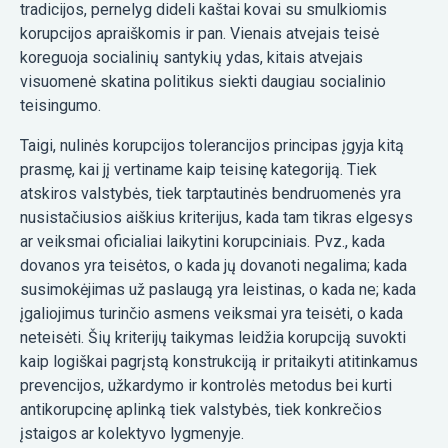
tradicijos, pernelyg dideli kaštai kovai su smulkiomis
korupcijos apraiškomis ir pan. Vienais atvejais teisė
koreguoja socialinių santykių ydas, kitais atvejais
visuomenė skatina politikus siekti daugiau socialinio
teisingumo.
Taigi, nulinės korupcijos tolerancijos principas įgyja kitą
prasmę, kai jį vertiname kaip teisinę kategoriją. Tiek
atskiros valstybės, tiek tarptautinės bendruomenės yra
nusistačiusios aiškius kriterijus, kada tam tikras elgesys
ar veiksmai oficialiai laikytini korupciniais. Pvz., kada
dovanos yra teisėtos, o kada jų dovanoti negalima; kada
susimokėjimas už paslaugą yra leistinas, o kada ne; kada
įgaliojimus turinčio asmens veiksmai yra teisėti, o kada
neteisėti. Šių kriterijų taikymas leidžia korupciją suvokti
kaip logiškai pagrįstą konstrukciją ir pritaikyti atitinkamus
prevencijos, užkardymo ir kontrolės metodus bei kurti
antikorupcinę aplinką tiek valstybės, tiek konkrečios
įstaigos ar kolektyvo lygmenyje.