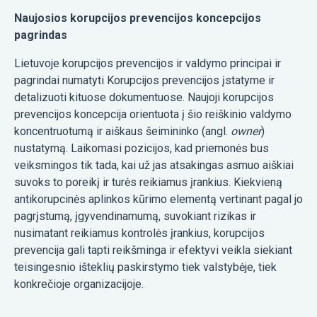
Naujosios korupcijos prevencijos koncepcijos
pagrindas
Lietuvoje korupcijos prevencijos ir valdymo principai ir
pagrindai numatyti Korupcijos prevencijos įstatyme ir
detalizuoti kituose dokumentuose. Naujoji korupcijos
prevencijos koncepcija orientuota į šio reiškinio valdymo
koncentruotumą ir aiškaus šeimininko (angl.
owner
)
nustatymą. Laikomasi pozicijos, kad priemonės bus
veiksmingos tik tada, kai už jas atsakingas asmuo aiškiai
suvoks to poreikį ir turės reikiamus įrankius. Kiekvieną
antikorupcinės aplinkos kūrimo elementą vertinant pagal jo
pagrįstumą, įgyvendinamumą, suvokiant rizikas ir
nusimatant reikiamus kontrolės įrankius, korupcijos
prevencija gali tapti reikšminga ir efektyvi veikla siekiant
teisingesnio išteklių paskirstymo tiek valstybėje, tiek
konkrečioje organizacijoje.