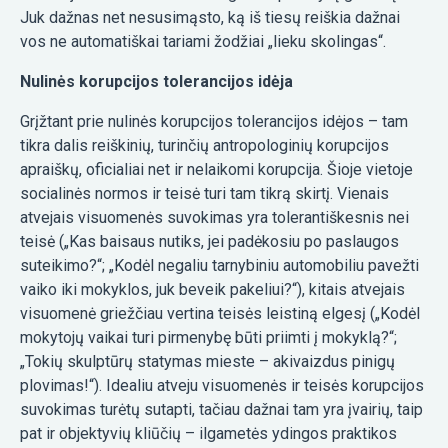
Juk dažnas net nesusimąsto, ką iš tiesų reiškia dažnai
vos ne automatiškai tariami žodžiai „lieku skolingas“.
Nulinės korupcijos tolerancijos idėja
Grįžtant prie nulinės korupcijos tolerancijos idėjos – tam
tikra dalis reiškinių, turinčių antropologinių korupcijos
apraiškų, oficialiai net ir nelaikomi korupcija. Šioje vietoje
socialinės normos ir teisė turi tam tikrą skirtį. Vienais
atvejais visuomenės suvokimas yra tolerantiškesnis nei
teisė („Kas baisaus nutiks, jei padėkosiu po paslaugos
suteikimo?“; „Kodėl negaliu tarnybiniu automobiliu pavežti
vaiko iki mokyklos, juk beveik pakeliui?“), kitais atvejais
visuomenė griežčiau vertina teisės leistiną elgesį („Kodėl
mokytojų vaikai turi pirmenybę būti priimti į mokyklą?“;
„Tokių skulptūrų statymas mieste – akivaizdus pinigų
plovimas!“). Idealiu atveju visuomenės ir teisės korupcijos
suvokimas turėtų sutapti, tačiau dažnai tam yra įvairių, taip
pat ir objektyvių kliūčių – ilgametės ydingos praktikos