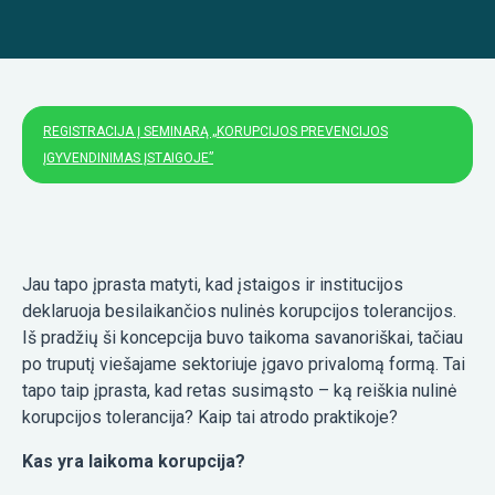
REGISTRACIJA Į SEMINARĄ „KORUPCIJOS PREVENCIJOS
ĮGYVENDINIMAS ĮSTAIGOJE”
Jau tapo įprasta matyti, kad įstaigos ir institucijos
deklaruoja besilaikančios nulinės korupcijos tolerancijos.
Iš pradžių ši koncepcija buvo taikoma savanoriškai, tačiau
po truputį viešajame sektoriuje įgavo privalomą formą. Tai
tapo taip įprasta, kad retas susimąsto – ką reiškia nulinė
korupcijos tolerancija? Kaip tai atrodo praktikoje?
Kas yra laikoma korupcija?