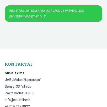
REGISTRACIJA Į SEMINARĄ „KORUPCIJOS PREVENCIJOS
ĮGYVENDINIMAS ĮSTAIGOJE”
KONTAKTAI
Susisiekime
UAB „Mokesčių srautas“
Sėlių g. 33, Vilnius
Pašto kodas: 08109
info@countline.lt
+370 5 263 9922