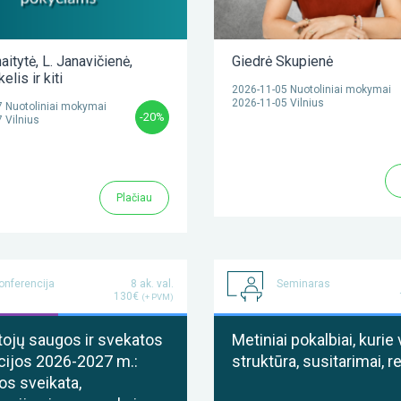
aitytė
,
L. Janavičienė
,
Giedrė Skupienė
lkelis
ir kiti
2026-11-05 Nuotoliniai mokymai
2026-11-05 Vilnius
 Nuotoliniai mokymai
-20%
 Vilnius
Plačiau
onferencija
8 ak. val.
Seminaras
130€
(+ PVM)
ojų saugos ir svekatos
Metiniai pokalbiai, kurie 
cijos 2026-2027 m.:
struktūra, susitarimai, r
os sveikata,