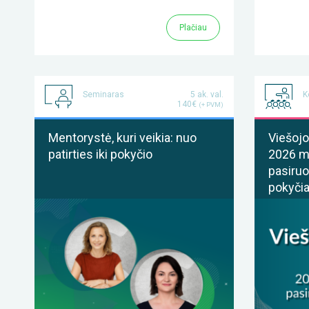
Plačiau
Seminaras
5 ak. val.
K
140€
(+ PVM)
Mentorystė, kuri veikia: nuo
Viešojo
patirties iki pokyčio
2026 me
pasiru
pokyči