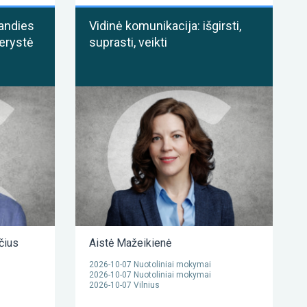
andies
Vidinė komunikacija: išgirsti,
erystė
suprasti, veikti
čius
Aistė Mažeikienė
2026-10-07 Nuotoliniai mokymai
2026-10-07 Nuotoliniai mokymai
2026-10-07 Vilnius