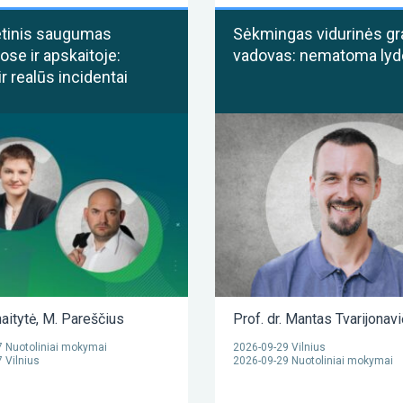
etinis saugumas
Sėkmingas vidurinės gr
ose ir apskaitoje:
vadovas: nematoma lyd
ir realūs incidentai
aitytė
,
M. Pareščius
Prof. dr. Mantas Tvarijonavi
 Nuotoliniai mokymai
2026-09-29 Vilnius
 Vilnius
2026-09-29 Nuotoliniai mokymai