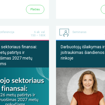
Plačiau
onferencija
6 ak. val.
Seminaras
150 – 180€
 sektoriaus finansai:
Darbuotojų išlaikymas ir
tų patirtys ir
įsitraukimas šiandienos
ošimas 2027 metų
rinkoje
ams