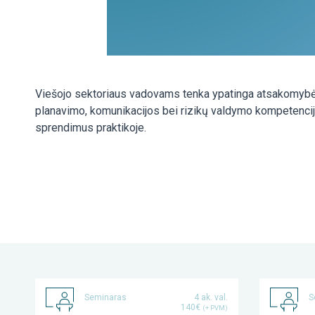
Viešojo sektoriaus vadovams tenka ypatinga atsakomybė – už
planavimo, komunikacijos bei rizikų valdymo kompetenci
sprendimus praktikoje.
Seminaras
4 ak. val.
S
140€
(+ PVM)