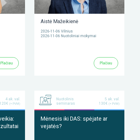
Aistė Mažeikienė
2026-11-06 Vilnius
2026-11-06 Nuotoliniai mokymai
Plačiau
Plačiau
4 ak. val.
Nuotolinis
5 ak. val.
120€
seminaras
130€
(+ PVM)
(+ PVM)
veikia:
Mėnesis iki DAS: spėjate ar
ezultatai
vejatės?