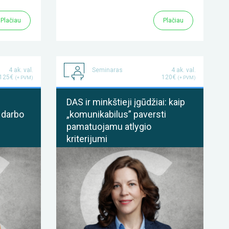
Plačiau
Plačiau
4 ak. val.
Seminaras
4 ak. val.
125€
120€
(+ PVM)
(+ PVM)
DAS ir minkštieji įgūdžiai: kaip
 darbo
„komunikabilus” paversti
pamatuojamu atlygio
kriterijumi