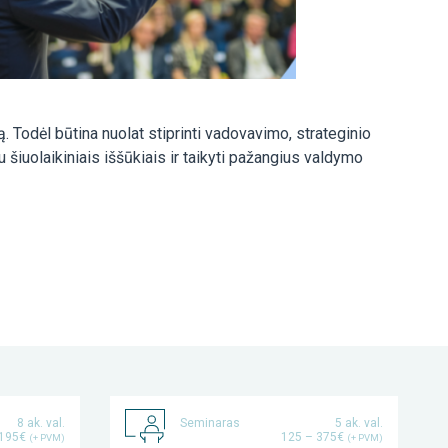
. Todėl būtina nuolat stiprinti vadovavimo, strateginio
 šiuolaikiniais iššūkiais ir taikyti pažangius valdymo
8 ak. val.
Seminaras
5 ak. val.
195€
125 – 375€
(+ PVM)
(+ PVM)