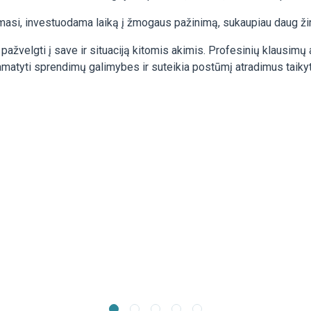
 investuodama laiką į žmogaus pažinimą, sukaupiau daug žinių b
pažvelgti į save ir situaciją kitomis akimis. Profesinių klausimų
amatyti sprendimų galimybes ir suteikia postūmį atradimus taiky