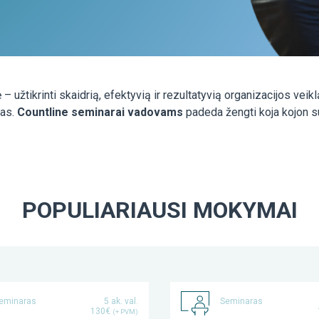
tikrinti skaidrią, efektyvią ir rezultatyvią organizacijos veiklą
jas.
Countline seminarai vadovams
padeda žengti koja kojon su
POPULIARIAUSI MOKYMAI
eminaras
5 ak. val.
Seminaras
130€
(+ PVM)