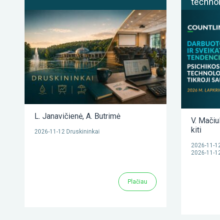
technol
L. Janavičienė
,
A. Butrimė
V. Mačiul
kiti
2026-11-12 Druskininkai
2026-11-12
2026-11-12
Plačiau