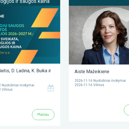
ogijos ir saugos kaina
aitis
,
D. Ladina
,
K. Buika
ir
Aistė Mažeikienė
2026-11-16 Nuotoliniai mokymai
2026-11-16 Vilnius
 Nuotoliniai mokymai
 Vilnius
Plačiau