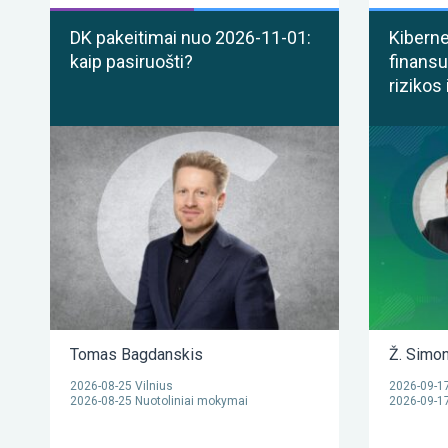
DK pakeitimai nuo 2026-11-01:
Kibern
kaip pasiruošti?
finansu
rizikos 
Tomas Bagdanskis
Ž. Simon
2026-08-25 Vilnius
2026-09-17
2026-08-25 Nuotoliniai mokymai
2026-09-17