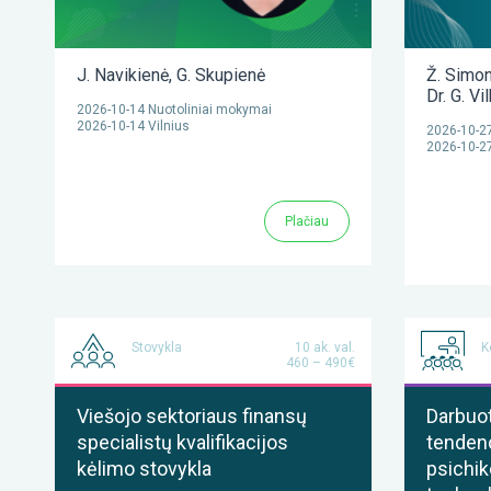
J. Navikienė
,
G. Skupienė
Ž. Simon
Dr. G. Vi
2026-10-14 Nuotoliniai mokymai
2026-10-14 Vilnius
2026-10-27
2026-10-27
Plačiau
Stovykla
10 ak. val.
K
460 – 490€
Viešojo sektoriaus finansų
Darbuot
specialistų kvalifikacijos
tenden
kėlimo stovykla
psichik