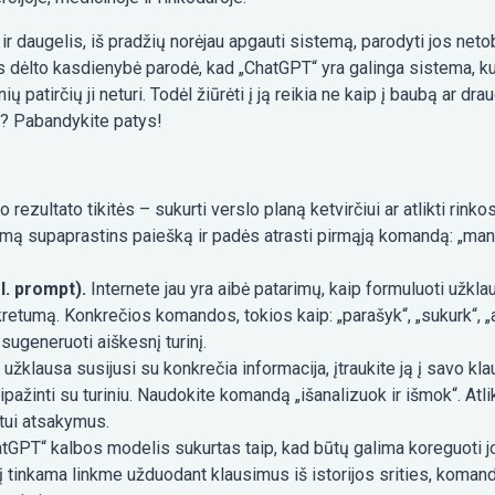
r daugelis, iš pradžių norėjau apgauti sistemą, parodyti jos netobu
dėlto kasdienybė parodė, kad „ChatGPT“ yra galinga sistema, kur
patirčių ji neturi. Todėl žiūrėti į ją reikia ne kaip į baubą ar drau
ai? Pabandykite patys!
 rezultato tikitės – sukurti verslo planą ketvirčiui ar atlikti rink
simą supaprastins paiešką ir padės atrasti pirmąją komandą: „man
. prompt).
Internete jau yra aibė patarimų, kaip formuluoti užk
kretumą. Konkrečios komandos, tokios kaip: „parašyk“, „sukurk“, „
sugeneruoti aiškesnį turinį.
užklausa susijusi su konkrečia informacija, įtraukite ją į savo kla
ipažinti su turiniu. Naudokite komandą „išanalizuok ir išmok“. At
stui atsakymus.
tGPT“ kalbos modelis sukurtas taip, kad būtų galima koreguoti jo
 tinkama linkme užduodant klausimus iš istorijos srities, komand