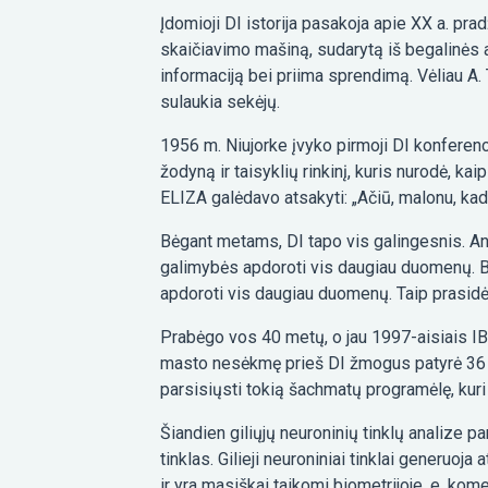
Įdomioji DI istorija pasakoja apie XX a. pr
skaičiavimo mašiną, sudarytą iš begalinės a
informaciją bei priima sprendimą. Vėliau A.
sulaukia sekėjų.
1956 m. Niujorke įvyko pirmoji DI konferen
žodyną ir taisyklių rinkinį, kuris nurodė, ka
ELIZA galėdavo atsakyti: „Ačiū, malonu, kad
Bėgant metams, DI tapo vis galingesnis. Ant
galimybės apdoroti vis daugiau duomenų. B
apdoroti vis daugiau duomenų. Taip prasidė
Prabėgo vos 40 metų, o jau 1997-aisiais IB
masto nesėkmę prieš DI žmogus patyrė 36 ė
parsisiųsti tokią šachmatų programėlę, kur
Šiandien giliųjų neuroninių tinklų analize 
tinklas. Gilieji neuroniniai tinklai generuo
ir yra masiškai taikomi biometrijoje, e. kome