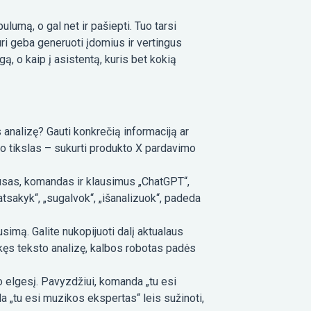
lumą, o gal net ir pašiepti. Tuo tarsi
i geba generuoti įdomius ir vertingus
gą, o kaip į asistentą, kuris bet kokią
os analizę? Gauti konkrečią informaciją ar
o tikslas – sukurti produkto X pardavimo
lausas, komandas ir klausimus „ChatGPT“,
atsakyk“, „sugalvok“, „išanalizuok“, padeda
usimą. Galite nukopijuoti dalį aktualaus
likęs teksto analizę, kalbos robotas padės
 elgesį. Pavyzdžiui, komanda „tu esi
a „tu esi muzikos ekspertas“ leis sužinoti,