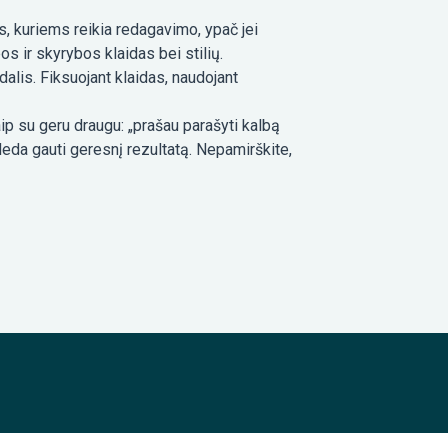
, kuriems reikia redagavimo, ypač jei
s ir skyrybos klaidas bei stilių.
alis. Fiksuojant klaidas, naudojant
aip su geru draugu: „prašau parašyti kalbą
eda gauti geresnį rezultatą. Nepamirškite,