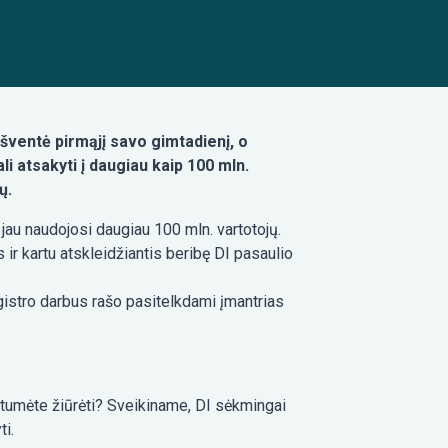
 šventė pirmąjį savo gimtadienį, o
i atsakyti į daugiau kaip 100 mln.
ų.
au naudojosi daugiau 100 mln. vartotojų.
ir kartu atskleidžiantis beribę DI pasaulio
gistro darbus rašo pasitelkdami įmantrias
rėtumėte žiūrėti? Sveikiname, DI sėkmingai
ti.