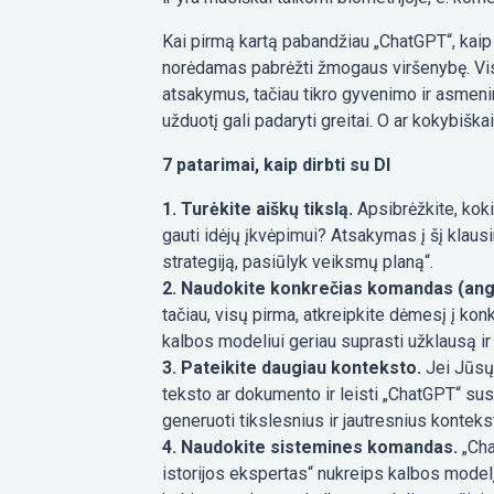
Kai pirmą kartą pabandžiau „ChatGPT“, kaip i
norėdamas pabrėžti žmogaus viršenybę. Vis 
atsakymus, tačiau tikro gyvenimo ir asmeninių 
užduotį gali padaryti greitai. O ar kokybišk
7 patarimai, kaip dirbti su DI
1. Turėkite aiškų tikslą.
Apsibrėžkite, kokio
gauti idėjų įkvėpimui? Atsakymas į šį klau
strategiją, pasiūlyk veiksmų planą“.
2. Naudokite konkrečias komandas (angl
tačiau, visų pirma, atkreipkite dėmesį į kon
kalbos modeliui geriau suprasti užklausą ir 
3. Pateikite daugiau konteksto.
Jei Jūsų 
teksto ar dokumento ir leisti „ChatGPT“ sus
generuoti tikslesnius ir jautresnius kontek
4. Naudokite sistemines komandas.
„Cha
istorijos ekspertas“ nukreips kalbos modelį