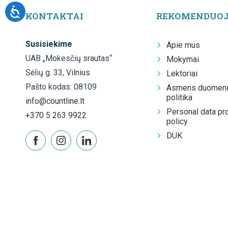
KONTAKTAI
REKOMENDUO
Susisiekime
Apie mus
UAB „Mokesčių srautas“
Mokymai
Sėlių g. 33, Vilnius
Lektoriai
Pašto kodas: 08109
Asmens duomenų
politika
info@countline.lt
Personal data pr
+370 5 263 9922
policy
DUK