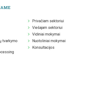
JAME
Privačiam sektoriui
Viešajam sektoriui
Vidiniai mokymai
 tvarkymo
Nuotoliniai mokymai
Konsultacijos
ocessing