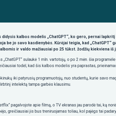
as didysis kalbos modelis „ChatGPT“, ko gero, pernai lapkritį
oja be jo savo kasdienybės. Kūrėjai teigia, kad „ChatGPT“ gal
albomis ir valdo mažiausiai po 25 tūkst. žodžių kiekviena iš j
„ChatGPT“ sulaukė 1 mln. vartotojų, o po 2 mėn. šia programėle j
ičiausiai todėl, kad šis kalbos modelis yra paprastas, prieinamas 
kinukų iki patyrusių programuotojų, nuo studentų, kurie savo ma
dirbtinį intelektą tampa garbės klausimu.
etflix“ pagalvojote apie filmą, o TV ekranas jau parodė tai, ką no
ėjo, greičiausiai jis bus treniruojamas toliau, kol pajėgs tai padary