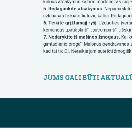
kokius atsakymus kalbos modelis ras šioje 
5. Redaguokite atsakymus.
Nepamirškite,
užklausas teikiate lietuvių kalba. Redaguoda
6. Teikite grįžtamąjį ryšį.
Užduoties įverti
komandas „patikslinti“, „sutrumpinti“, „išskir
7. Nedarykite iš mašinos žmogaus.
Kai ku
gimtadienio proga“. Malonus bendravimas su
kad tai tik DI. Nereikia jam suteikti žmogi
JUMS GALI BŪTI AKTUAL