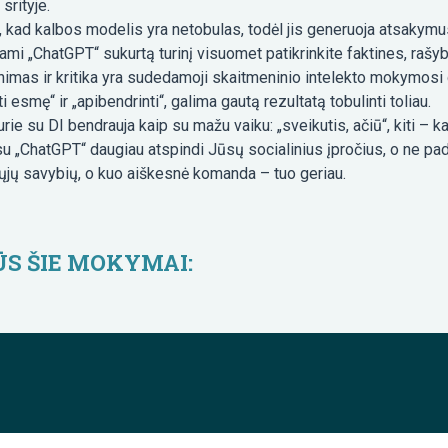
srityje.
 kad kalbos modelis yra netobulas, todėl jis generuoja atsakymus
mi „ChatGPT“ sukurtą turinį visuomet patikrinkite faktines, rašybo
nimas ir kritika yra sudedamoji skaitmeninio intelekto mokymosi d
ti esmę“ ir „apibendrinti“, galima gautą rezultatą tobulinti toliau.
rie su DI bendrauja kaip su mažu vaiku: „sveikutis, ačiū“, kiti – k
 „ChatGPT“ daugiau atspindi Jūsų socialinius įpročius, o ne pad
škųjų savybių, o kuo aiškesnė komanda – tuo geriau.
ŪS ŠIE MOKYMAI: