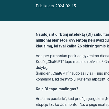
Publikuota: 2024-02-15
Naudojant dirbtinį intelektą (DI) sukurt
milijonai planetos gyventojų neįsivaizdu
klausimų, laisvai kalba 26 skirtingomis k
Vos per pirmąsias penkias gyvenimo dienas 
Kodėl „ChatGPT“ tapo masiniu reiškiniu? Gre
didybę.
Šiandien „ChatGPT“ naudojasi visi – nuo mo
komandas, iki dėstytojų, kuriems atpažinti 
Kaip DI tapo madingas?
Ar Jums pasitaikė, kad prieš įsijungdami „N
atspėjo tai, ko Jūs norite! Na, o jeigu neatsp