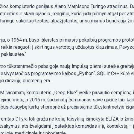
adžios kompiuterio genijaus Alano Mathisono Turingo atradimus. D
tminties ir skanuojančio įrenginio, kuris juda pirmyn atgal per at
 Turingo sukurtas testas, atpažįstantis, ar su mumis bendrauja žm
cija, o 1964 m. buvo išleistas pirmasis pokalbių programos prot
ip reikia reaguoti į skirtingus vartotojų užduotus klausimus. Pavyz
 paklausėte.“
ro tūkstantmečio pabaigoje naują impulsą plėtrai suteikė greitėja
esivystančios programavimo kalbos „Python“, SQL ir C++ kūrė v
jo didžiųjų duomenų era.
M šachmatų kompiuteris „Deep Blue“ įveikė pasaulio čempioną ir
jimo metu, o 2016 m. šachmatų čempionas save guodė tuo, kad š
i bus daugybę kartų stipresnė už praėjusiame tūkstantmetyje išga
paremtas DI yra toli gražu ne kelių taisyklių išmokyta ELIZA, o 
ja atsakymus, atsižvelgdami į pateiktas komandas ir jų kontekstą – 
rcijoje, medicinoje ir rinkodaroje.