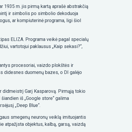
ar 1935 m. jis pirmą kartą aprašė abstrakčią
mintį ir simbolis po simbolio dekoduoja
ogus, ar kompiuterinė programa, ligi šiol
otipas ELIZA. Programa veikė pagal specialų
džiui, vartotojui paklausus „Kaip sekasi?“,
ntys procesoriai, vaizdo plokštės ir
is didesnes duomenų bazes, o DI galėjo
 didmeistrį Garį Kasparovą. Pirmąją tokio
iandien iš „Google store“ galima
rsėjusį „Deep Blue“.
žmogaus smegenų neuronų veiklą imituojantis
jie atpažįsta objektus, kalbą, garsą, vaizdą