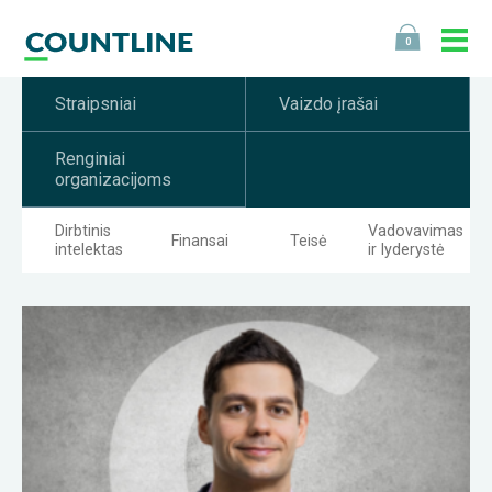
0
Straipsniai
Vaizdo įrašai
Renginiai
organizacijoms
Dirbtinis
Vadovavimas
Finansai
Teisė
intelektas
ir lyderystė