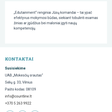
„Edutainment“ renginiai Jūsų komandai – tai ypač
efektyvus mokymosi būdas, siekiant tobulinti esamas
žinias ar įgūdžius bei maloniai įgyti naujų
kompetencijų.
KONTAKTAI
Susisiekime
UAB „Mokesčių srautas“
Sėlių g. 33, Vilnius
Pašto kodas: 08109
info@countline.lt
+370 5 263 9922