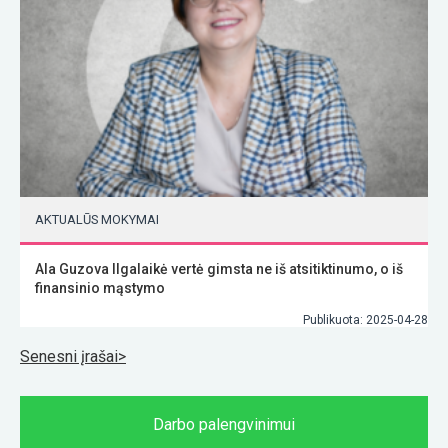
AKTUALŪS MOKYMAI
Ala Guzova Ilgalaikė vertė gimsta ne iš atsitiktinumo, o iš
finansinio mąstymo
Publikuota: 2025-04-28
Navigacija
Senesni įrašai
tarp
įrašų
Darbo palengvinimui