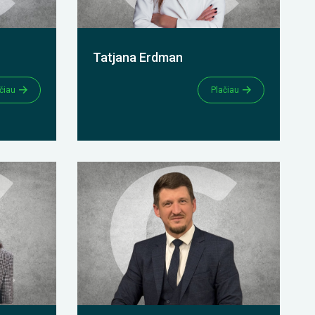
Tatjana Erdman
čiau
Plačiau