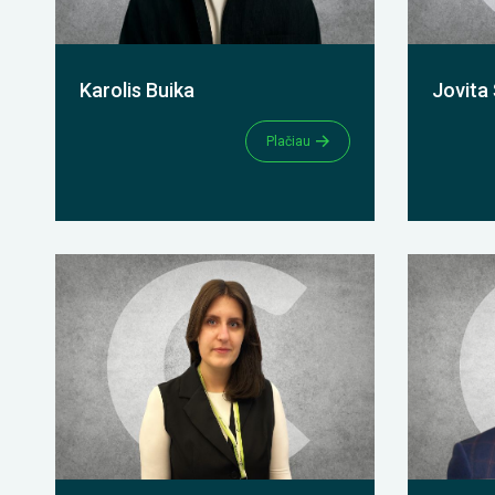
Karolis Buika
Jovita
Plačiau