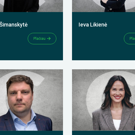
 Šimanskytė
Ieva Likienė
Plačiau
Pla