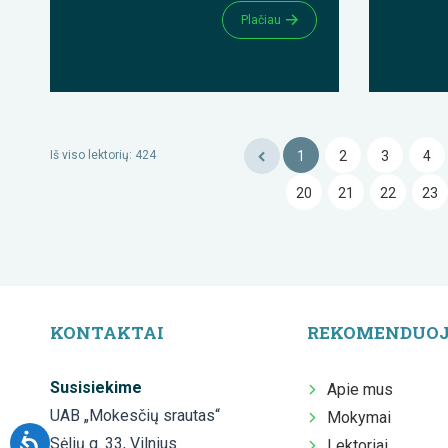
Plačiau
Iš viso
lektorių
:
424
1
2
3
4
20
21
22
23
KONTAKTAI
REKOMENDUO
Susisiekime
Apie mus
UAB „Mokesčių srautas“
Mokymai
Sėlių g. 33, Vilnius
Lektoriai