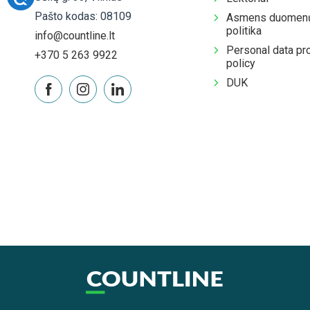
Pašto kodas: 08109
Asmens duomenų
politika
info@countline.lt
Personal data pr
+370 5 263 9922
policy
DUK