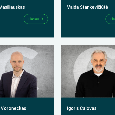
Vasiliauskas
Vaida Stankevičiūtė
Plačiau
Pla
 Voroneckas
Igoris Čalovas