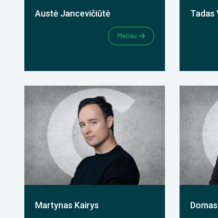
Austė Jancevičiūtė
Tadas 
Plačiau
Martynas Kairys
Domas