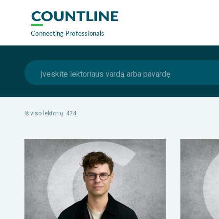
Iš viso
lektorių
:
424