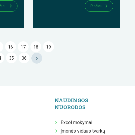
čiau
Plačiau
5
16
17
18
19
4
35
36
NAUDINGOS
NUORODOS
Excel mokymai
Įmonės vidaus tvarkų