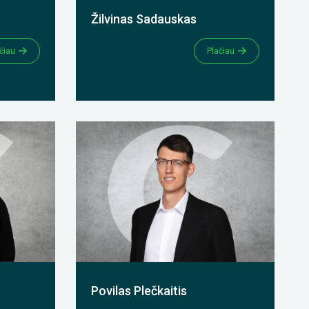
Žilvinas Sadauskas
čiau
Plačiau
Povilas Plečkaitis