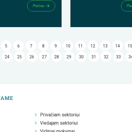
Plačiau
Pla
5
6
7
8
9
10
11
12
13
14
1
24
25
26
27
28
29
30
31
32
33
3
JAME
Privačiam sektoriui
Viešajam sektoriui
Vidiniai mokymai