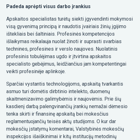
Padeda aprėpti visus darbo įrankius
Apskaitos specialistas turėtų siekti įgyvendinti mokymosi
visą gyvenimą principą ir naudotis įvairiais žinių įgijimo
ištekliais bei šaltiniais. Profesinės kompetencijos
išlaikymas reikalauja nuolat žinoti ir suprasti svarbias
technines, profesines ir verslo naujoves. Nuolatinis
profesinis tobulėjimas ugdo ir įtvirtina apskaitos
specialisto gebėjimus, leidžiančius jam kompetentingai
veikti profesinėje aplinkoje.
Sparčiai vystantis technologijoms, apskaitą tvarkantis
asmuo turi domėtis dirbtinio intelekto, duomenų
skaitmenizavimo galimybėmis ir naujovėmis. Prie šių
kasdienį darbą palengvinančių įrankių nemažai dėmesio
tenka skirti ir finansinę apskaitą bei mokesčius
reglamentuojančių teisės aktų studijoms. O kur dar
mokesčių įstatymų komentarai, Valstybinės mokesčių
inspekcijos išaiškinimai ir kitų institucijų metodinių