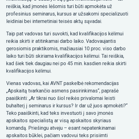
reiškia, kad įmonės lėšomis turi būti apmokėta už
profesinius seminarus, kursus ar užsakomi specializuoti
leidiniai bei internetiniai teisės aktų sąvadai.
Taip pat vadovas turi suvokti, kad kvalifikacijos kėlimui
reikia skirti ir atitinkamai darbo laiko. Vadovaujantis
gerosiomis praktikomis, mažiausiai 10 proc. viso darbo
laiko turi būti skiriama kvalifikacijos kėlimui. Tai reiškia,
kad šiek tiek daugiau nei po 45 min. kasdien reikia skirti
kvalifikacijos kėlimui.
Vienas vadovas, kai AVNT paskelbė rekomendacijas
„Apskaitą tvarkančio asmens pasirinkimas“, paprašė
paaiškinti: „Ar tikrai nuo šiol reikės privalomai leisti
buhalterį į seminarus ir kursus? Ir dar už juos apmokėti?“
Teko paaiškinti, kad teks investuoti į savo įmonės
apskaitos specialistą ar visą apskaitos skyriaus
komandą. Priešingu atveju – esant nepatenkinamai
apskaitos būklei, pačiam vadovui teks prisiimti