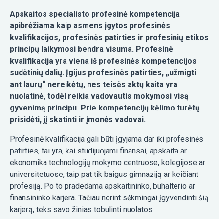
Apskaitos specialisto profesinė kompetencija
apibrėžiama kaip asmens įgytos profesinės
kvalifikacijos, profesinės patirties ir profesinių etikos
principų laikymosi bendra visuma. Profesinė
kvalifikacija yra viena iš profesinės kompetencijos
sudėtinių dalių. Įgijus profesinės patirties, „užmigti
ant laurų“ nereikėtų, nes teisės aktų kaita yra
nuolatinė, todėl reikia vadovautis mokymosi visą
gyvenimą principu. Prie kompetencijų kėlimo turėtų
prisidėti, jį skatinti ir įmonės vadovai.
Profesinė kvalifikacija gali būti įgyjama dar iki profesinės
patirties, tai yra, kai studijuojami finansai, apskaita ar
ekonomika technologijų mokymo centruose, kolegijose ar
universitetuose, taip pat tik baigus gimnaziją ar keičiant
profesiją. Po to pradedama apskaitininko, buhalterio ar
finansininko karjera. Tačiau norint sėkmingai įgyvendinti šią
karjerą, teks savo žinias tobulinti nuolatos.