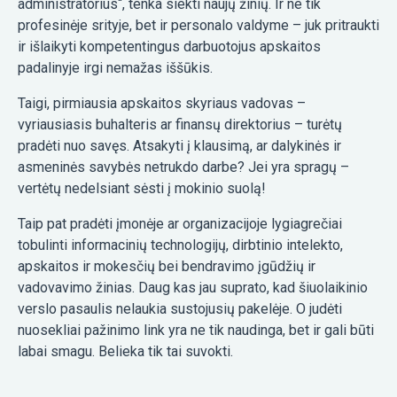
administratorius“, tenka siekti naujų žinių. Ir ne tik
profesinėje srityje, bet ir personalo valdyme – juk pritraukti
ir išlaikyti kompetentingus darbuotojus apskaitos
padalinyje irgi nemažas iššūkis.
Taigi, pirmiausia apskaitos skyriaus vadovas –
vyriausiasis buhalteris ar finansų direktorius – turėtų
pradėti nuo savęs. Atsakyti į klausimą, ar dalykinės ir
asmeninės savybės netrukdo darbe? Jei yra spragų –
vertėtų nedelsiant sėsti į mokinio suolą!
Taip pat pradėti įmonėje ar organizacijoje lygiagrečiai
tobulinti informacinių technologijų, dirbtinio intelekto,
apskaitos ir mokesčių bei bendravimo įgūdžių ir
vadovavimo žinias. Daug kas jau suprato, kad šiuolaikinio
verslo pasaulis nelaukia sustojusių pakelėje. O judėti
nuosekliai pažinimo link yra ne tik naudinga, bet ir gali būti
labai smagu. Belieka tik tai suvokti.