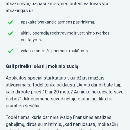
atsakomybę už pasekmes, nes būtent vadovas yra
atsakingas už:
apskaitą tvarkančio asmens pasirinkimą;
ūkinių operacijų registravimo ir vertinimo tvarkos
nustatymą;
vidaus kontrolės priemonių sukūrimą.
Gali prireikti sėsti į mokinio suolą
Apskaitos specialistai kartais skundžiasi mažais
atlyginimais. Todėl tenka paklausti: „Ar vis dar dirbate taip,
kaip dirbote prieš 10 ar 20 metų? Ar nieko nekeičiate savo
darbe?“ Juk duomenų suvedinėtojų etatai tuoj liks tik
praeities šešėliu.
Todėl tiems, kurie dar nėra įvaldę finansinės analizės
gebėjimų, dirba su mintimis, „kad nenubaustų mokesčių