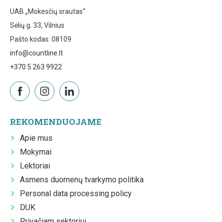
UAB „Mokesčių srautas“
Sėlių g. 33, Vilnius
Pašto kodas: 08109
info@countline.lt
+370 5 263 9922
REKOMENDUOJAME
Apie mus
Mokymai
Lektoriai
Asmens duomenų tvarkymo politika
Personal data processing policy
DUK
Privačiam sektoriui