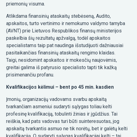
priemonių visuma.
Atlikdama finansinių ataskaitų stebėseną, Audito,
apskaitos, turto vertinimo ir nemokumo valdymo tarnyba
(AVNT) prie Lietuvos Respublikos finansų ministerijos
paskelbia šių rezultatų apžvalgą, todėl apskaitos
specialistams taip pat naudinga išstudijuoti dažniausiai
pasitaikančias finansinių ataskaitų rengimo klaidas.
Taigi, nesidomint apskaitos ir mokesčių naujovėmis,
greitai galima iš patyrusio specialisto tapti tik kažką
prisimenančiu profanu.
Kvalifikacijos kėlimui – bent po 45 min. kasdien
Įmonių, organizacijų vadovams svarbu apskaitą
tvarkančiam asmeniui sudaryti sąlygas toliau kelti
profesinę kvalifikaciją, tobulinti žinias ir įgūdžius. Tai
reiškia, kad pats vadovas turi būti suinteresuotas, jog
apskaitą tvarkantis asmuo ne tik norėtų, bet ir galėtų kelti
kvalifikaciją. O sudaryti sąlygas kvalifikacijai kelti – tai