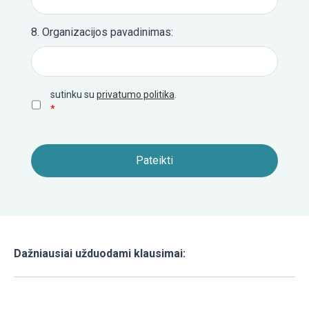
5
8. Organizacijos pavadinimas:
KOMP
CIJŲ
UGDY
PRAM
Privatumo
sutinku su
privatumo politika
.
politika
(Required)
*
METU
(TEA
BUILD
6
SPECI
Dažniausiai užduodami klausimai:
UOTI
ORGA
CIJOS