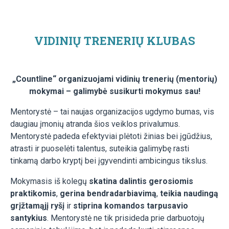
VIDINIŲ TRENERIŲ KLUBAS
„Countline“ organizuojami vidinių trenerių (mentorių)
mokymai – galimybė susikurti mokymus sau!
Mentorystė – tai naujas organizacijos ugdymo bumas, vis
daugiau įmonių atranda šios veiklos privalumus.
Mentorystė padeda efektyviai plėtoti žinias bei įgūdžius,
atrasti ir puoselėti talentus, suteikia galimybę rasti
tinkamą darbo kryptį bei įgyvendinti ambicingus tikslus.
Mokymasis iš kolegų
skatina dalintis gerosiomis
praktikomis
,
gerina bendradarbiavimą
,
teikia naudingą
grįžtamąjį ryšį
ir
stiprina komandos tarpusavio
santykius
. Mentorystė ne tik prisideda prie darbuotojų