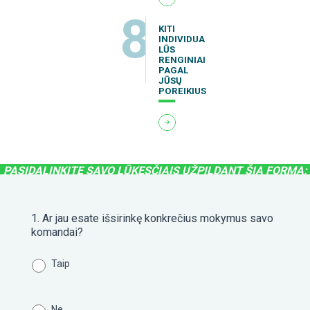
PASIDALINKITE SAVO LŪKESČIAIS UŽPILDANT ŠIĄ FORMĄ:
1. Ar jau esate išsirinkę konkrečius mokymus savo
komandai?
PASIRINKITE
Taip
MOKYMŲ
KRYPTĮ
Ne