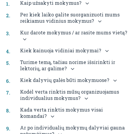
Kaip užsakyti mokymus?
RENGI
Per kiek laiko galite suorganizuoti mums
reikiamus vidinius mokymus?
Kur darote mokymus / ar rasite mums vietą?
7
VIDIN
Kiek kainuoja vidiniai mokymai?
TREN
Turime temą, tačiau norime išsirinkti ir
KLUB
lektorių, ar galime?
Kiek dalyvių galės būti mokymuose?
Kodėl verta rinktis mūsų organizuojamus
8
individualius mokymus?
KITI
Kada verta rinktis mokymus visai
komandai?
INDIV
LŪS
Ar po individualių mokymų dalyviai gauna
RENGI
pažymėjimus?