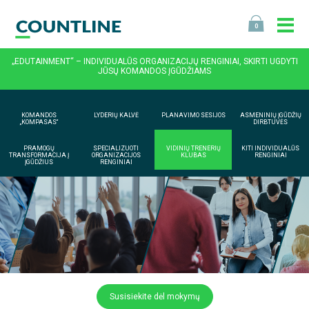
0
„EDUTAINMENT“ – INDIVIDUALŪS ORGANIZACIJŲ RENGINIAI, SKIRTI UGDYTI
JŪSŲ KOMANDOS ĮGŪDŽIAMS
KOMANDOS
LYDERIŲ KALVĖ
PLANAVIMO SESIJOS
ASMENINIŲ ĮGŪDŽIŲ
„KOMPASAS“
DIRBTUVĖS
PRAMOGŲ
SPECIALIZUOTI
VIDINIŲ TRENERIŲ
KITI INDIVIDUALŪS
TRANSFORMACIJA Į
ORGANIZACIJOS
KLUBAS
RENGINIAI
ĮGŪDŽIUS
RENGINIAI
Susisiekite dėl mokymų