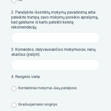
1
2. Parašykite išsirinktų mokymų pavadinimą arba
KOMA
pateikite trumpą savo mokymų poreikio aprašymą,
S
kad galėtume iš karto pateikti keletą
„KOM
rekomendacijų.
S“
3. Komandos, dalyvausiančios mokymuose, narių
skaičius (įrašyti):
2
LYDER
KALVĖ
4. Renginio vieta:
Kontaktiniai mokymai Jūsų patalpose
Išvažiuojamasis renginys