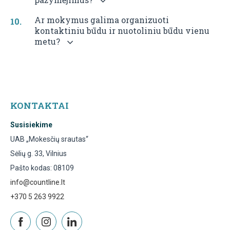
PAGA
Ar mokymus galima organizuoti
JŪSŲ
kontaktiniu būdu ir nuotoliniu būdu vienu
POREI
metu?
KONTAKTAI
Susisiekime
UAB „Mokesčių srautas“
Sėlių g. 33, Vilnius
Pašto kodas: 08109
info@countline.lt
+370 5 263 9922