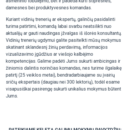
asmeninio tobulėjimo, bet ir padeda kurti stipresnes,
darnesnes bei produktyvesnes komandas.
Kuriant vidinių trenerių ar ekspertų, galinčių pasidalinti
turima patirtimi, komandą labai svarbu neatsilikti nuo
aktualijų ar gauti naudingas įžvalgas iš išorės konsultantų.
Vidinių trenerių ugdymui galite pasitelkti mūsų mokymus
skatinant sklandesnį žinių perdavimą, informacijos
vizualizavimo įgūdžius ar viešojo kalbėjimo
kompetencijas. Galime padėti Jums sukurti ambicingas ir
žiniomis dalintis norinčias komandas, nes turime ilgalaikę
patirtį (25 veiklos metai), bendradarbiaujame su įvairių
sričių ekspertais (daugiau nei 300 lektorių), todėl esame
visapusiškai pasirengę sukurti unikalius mokymus būtent
Jums.
PATEIKIAME KELETĄ GALIMŲ MOKYMŲ PAVYZDŽIŲ: