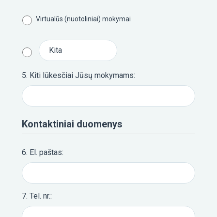
3
PLAN
O IR
Virtualūs (nuotoliniai) mokymai
ĮGYVE
IMO
SESIJ
5. Kiti lūkesčiai Jūsų mokymams:
4
Kontaktiniai duomenys
ASME
Ų ĮGŪ
TOBU
6. El. paštas:
O
DIRBT
7. Tel. nr.: