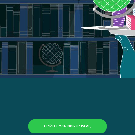
GRĮŽTI Į PAGRINDINĮ PUSLAPĮ