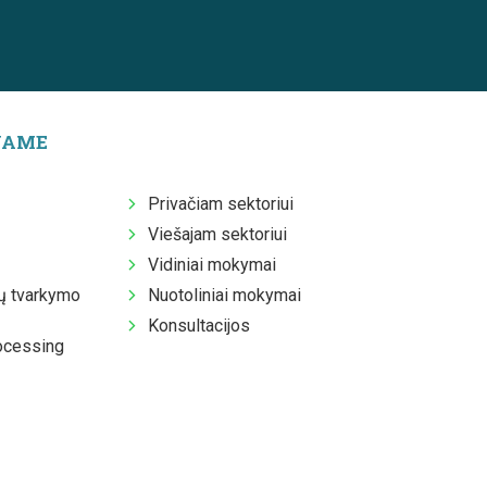
JAME
Privačiam sektoriui
Viešajam sektoriui
Vidiniai mokymai
 tvarkymo
Nuotoliniai mokymai
Konsultacijos
ocessing