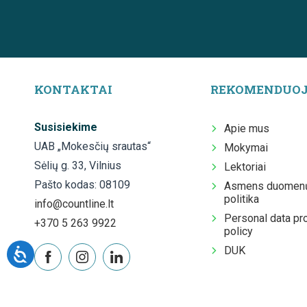
KONTAKTAI
REKOMENDUO
Susisiekime
Apie mus
UAB „Mokesčių srautas“
Mokymai
Sėlių g. 33, Vilnius
Lektoriai
Pašto kodas: 08109
Asmens duomenų
politika
info@countline.lt
Personal data pr
+370 5 263 9922
policy
DUK