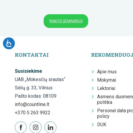
RINKTIS SEMINARUS
KONTAKTAI
REKOMENDUO
Susisiekime
Apie mus
UAB „Mokesčių srautas“
Mokymai
Sėlių g. 33, Vilnius
Lektoriai
Pašto kodas: 08109
Asmens duomenų
politika
info@countline.lt
Personal data pr
+370 5 263 9922
policy
DUK