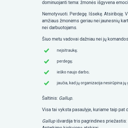
dominuojanti tema: žmonės išgyvena emocišk
Nemotyvuoti. Perdegę. Išsekę. Atsiriboję.
amžiaus žmonėms geriau nei jaunesnių kart
nei darbuotojams.
Šiuo metu vadovai dažniau nei jų komandos 
neįsitraukę;
perdegę;
ieško naujo darbo;
jaučia, kad jų organizacija nesirūpina jų
Šaltinis:
Gallup.
Visa tai vyksta pasaulyje, kuriame taip pat
Gallup
išvardija tris pagrindines priežasti
Aptarkime kiekvieną atskirai.