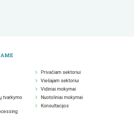
JAME
Privačiam sektoriui
Viešajam sektoriui
Vidiniai mokymai
 tvarkymo
Nuotoliniai mokymai
Konsultacijos
ocessing