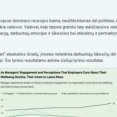
ijose dominavo recesijos baimė, neužtikrintumas dėl politinės, 
kia vadovus. Vadovai, kaip tarpinė grandis tarp aukščiausios vado
ciją, darbuotojų emocijas ir lūkesčius bei atleidimų ir pertvarky
eart“ ataskaitos išvadų: įmonės netenkina darbuotojų lūkesčių dėl
pi. Šio tyrimo rezultatams antrina
Gallup
tyrimo rezultatai: