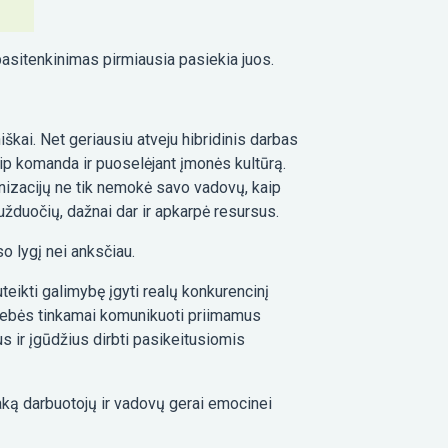
pasitenkinimas pirmiausia pasiekia juos.
iškai. Net geriausiu atveju hibridinis darbas
ip komanda ir puoselėjant įmonės kultūrą.
nizacijų ne tik nemokė savo vadovų, kaip
užduočių, dažnai dar ir apkarpė resursus.
so lygį nei anksčiau.
teikti galimybę įgyti realų konkurencinį
ugebės tinkamai komunikuoti priimamus
 ir įgūdžius dirbti pasikeitusiomis
aką darbuotojų ir vadovų gerai emocinei