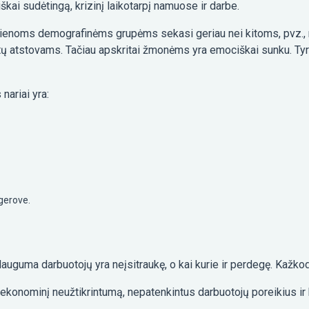
ai sudėtingą, krizinį laikotarpį namuose ir darbe.
 Vienoms demografinėms grupėms sekasi geriau nei kitoms, pvz.,
ų atstovams. Tačiau apskritai žmonėms yra emociškai sunku. Ty
nariai yra:
 gerove.
 dauguma darbuotojų yra neįsitraukę, o kai kurie ir perdegę. Kažk
s: ekonominį neužtikrintumą, nepatenkintus darbuotojų poreikius i