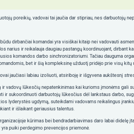
otojų poreikių, vadovai tai jaučia dar stipriau, nes darbuotojų ne
u būdu dirbančiai komandai yra visiškai kitaip nei vadovauti asmen
 narius ir reikalauja daugiau pastangų koordinuojant, dirbant ka
sčiusios komandos darbo sinchronizatoriumi. Tačiau dauguma orga
omandomis, bet ir šią kompleksinę užduotį pridėjo prie visų kitų 
ai jaučiasi labiau izoliuoti, atsiriboję ir išgyvena aukštesnį stre
ojų ir vadovų lūkesčių nepatenkinimas kai kurioms įmonėms gali su
nti ir sukoordinuoti darbuotojų lūkesčius dėl lankstaus darbo, s
ios lyderystės ugdymą, suteikdami vadovams reikalingus įrankius
iant ir išlaikant geriausius talentus.
anizacijoje kūrimas bei bendradarbiavimas daro labai didelę įt
ir yra puiki perdegimo prevencijos priemonė.