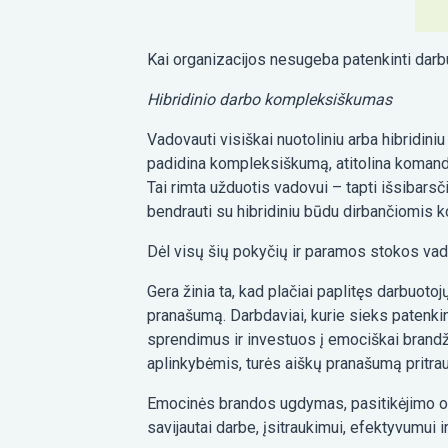
Kai organizacijos nesugeba patenkinti darbu
Hibridinio darbo kompleksiškumas
Vadovauti visiškai nuotoliniu arba hibridini
padidina kompleksiškumą, atitolina komandos
Tai rimta užduotis vadovui – tapti išsibar
bendrauti su hibridiniu būdu dirbančiomis k
Dėl visų šių pokyčių ir paramos stokos vadov
Gera žinia ta, kad plačiai paplitęs darbuot
pranašumą. Darbdaviai, kurie sieks patenki
sprendimus ir investuos į emociškai brandž
aplinkybėmis, turės aiškų pranašumą pritrauk
Emocinės brandos ugdymas, pasitikėjimo org
savijautai darbe, įsitraukimui, efektyvumui 