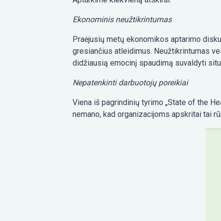
Ekonominis neužtikrintumas
Praėjusių metų ekonomikos aptarimo diskus
gresiančius atleidimus. Neužtikrintumas vei
didžiausią emocinį spaudimą suvaldyti situa
Nepatenkinti darbuotojų poreikiai
Viena iš pagrindinių tyrimo „State of the H
nemano, kad organizacijoms apskritai tai rū