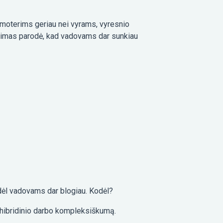
 moterims geriau nei vyrams, vyresnio
rimas parodė, kad vadovams dar sunkiau
odėl vadovams dar blogiau. Kodėl?
r hibridinio darbo kompleksiškumą.