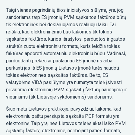
Taigi vienas pagrindinių šios iniciatyvos siūlymų yra, jog
sandoriams tarp ES įmonių PVM sąskaitos faktūros būtų
tik elektroninės bei deklaruojamos realiuoju laiku. Tai
reiškia, kad elektroninėmis bus laikomos tik tokios
sąskaitos faktūros, kurios išrašytos, perduotos ir gautos
struktūrizuotu elektroniniu formatu, kuris leidžia tokias
faktūras apdoroti automatiniu elektroniniu būdu. Vadinasi,
parduodanti prekes ar paslaugas ES įmonėms arba
perkanti jas iš ES įmonių Lietuvos įmonė turės naudoti
tokias elektronines sąskaitas faktūras. Be to, ES
valstybėms ViDA pasiūlyme yra numatyta teisė įsivesti
privalomą elektroninių PVM sąskaitų faktūrų naudojimą ir
vietiniams (tik Lietuvoje vykdomiems) sandoriams.
Šiuo metu Lietuvos praktikoje, pavyzdžiui, laikoma, kad
elektroniniu paštu persiųsta sąskaita PDF formatu yra
elektroninė. Taip yra, nes Lietuvos teisės aktai laiko PVM
sąskaitą faktūrą elektronine, neribojant paties formato,