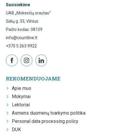
Susisiekime
UAB „Mokesčių srautas“
Sėlių g. 33, Vilnius
Pašto kodas: 08109
info@countline.lt
+370 5 263 9922
REKOMENDUOJAME
Apie mus
Mokymai
Lektoriai
Asmens duomenų tvarkymo politika
Personal data processing policy
DUK