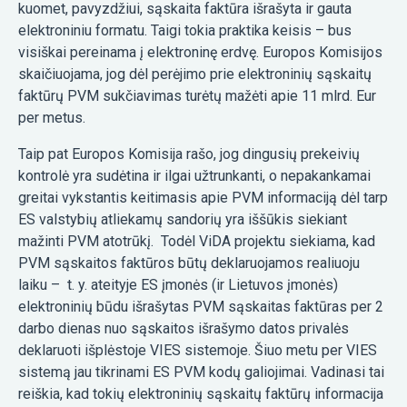
kuomet, pavyzdžiui, sąskaita faktūra išrašyta ir gauta
elektroniniu formatu. Taigi tokia praktika keisis – bus
visiškai pereinama į elektroninę erdvę. Europos Komisijos
skaičiuojama, jog dėl perėjimo prie elektroninių sąskaitų
faktūrų PVM sukčiavimas turėtų mažėti apie 11 mlrd. Eur
per metus.
Taip pat Europos Komisija rašo, jog dingusių prekeivių
kontrolė yra sudėtina ir ilgai užtrunkanti, o nepakankamai
greitai vykstantis keitimasis apie PVM informaciją dėl tarp
ES valstybių atliekamų sandorių yra iššūkis siekiant
mažinti PVM atotrūkį. Todėl ViDA projektu siekiama, kad
PVM sąskaitos faktūros būtų deklaruojamos realiuoju
laiku – t. y. ateityje ES įmonės (ir Lietuvos įmonės)
elektroninių būdu išrašytas PVM sąskaitas faktūras per 2
darbo dienas nuo sąskaitos išrašymo datos privalės
deklaruoti išplėstoje VIES sistemoje. Šiuo metu per VIES
sistemą jau tikrinami ES PVM kodų galiojimai. Vadinasi tai
reiškia, kad tokių elektroninių sąskaitų faktūrų informacija