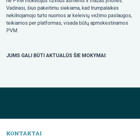
ne PVM mokėtojus fizinius asmenis ir mažas įmones.
Vadinasi, šiuo pakeitimu siekiama, kad trumpalaikės
nekilnojamojo turto nuomos ar keleivių vežimo paslaugos,
teikiamos per platformas, visada būtų apmokestinamos
PVM.
JUMS GALI BŪTI AKTUALŪS ŠIE MOKYMAI:
KONTAKTAI