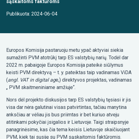
sąskaitoms faktūroms
Publikuota: 2024-06-04
Europos Komisija pastaruoju metu ypač aktyviai siekia
sumažinti PVM atotrūkį tarp ES valstybių narių. Todėl dar
2022 m. pabaigoje Europos Komisija pateikė siūlymus
keisti PVM direktyvą – t. y. pateiktas taip vadinamas ViDA
(
angl. VAT in digital ag
e,) direktyvos projektas, vadinamas
„ PVM skaitmeniniame amžiuje“.
Nors dėl projekto diskusijos tarp ES valstybių tęsiasi ir jis
visa dar nėra galutinai visas patvirtintas, tačiau manytina
anksčiau ar vėliau jis bus priimtas ir bet kuriuo atveju
atitinkami pokyčiai įsigalios ir Lietuvoje. Taigi straipsnyje
panagrinėsime, kas čia tema keisis Lietuvoje skaičiuojant
PVM, kiek tai susiję su PVM sąskaitomis faktūromis.