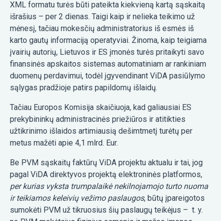
XML formatu turės būti pateikta kiekvieną kartą sąskaitą
išrašius – per 2 dienas. Taigi kaip ir nelieka teikimo už
mėnesį, tačiau mokesčių administratorius iš esmės iš
karto gautų informaciją operatyviai. Žinoma, kaip teigiama
įvairių autorių, Lietuvos ir ES įmonės turės pritaikyti savo
finansinės apskaitos sistemas automatiniam ar rankiniam
duomenų perdavimui, todėl įgyvendinant ViDA pasiūlymo
sąlygas pradžioje patirs papildomų išlaidų.
Tačiau Europos Komisija skaičiuoja, kad galiausiai ES
prekybininkų administracinės priežiūros ir atitikties
užtikrinimo išlaidos artimiausią dešimtmetį turėtų per
metus mažėti apie 4,1 mlrd. Eur.
Be PVM sąskaitų faktūrų ViDA projektu aktualu ir tai, jog
pagal ViDA direktyvos projektą elektroninės platformos,
per kurias vyksta trumpalaikė nekilnojamojo turto nuoma
ir teikiamos keleivių vežimo paslaugos
, būtų įpareigotos
sumokėti PVM už tikruosius šių paslaugų teikėjus – t. y.