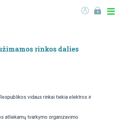
0
, užimamos rinkos dalies
espublikos vidaus rinkai tiekia elektros ir
ngos atliekamų tvarkymo organizavimo