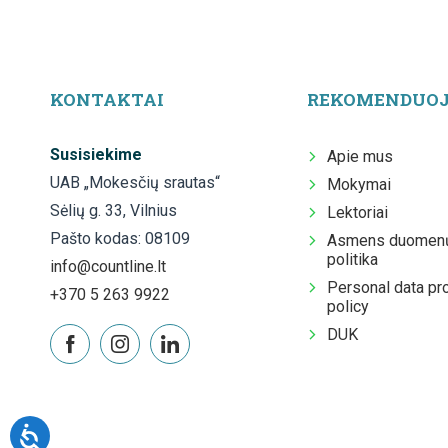
KONTAKTAI
REKOMENDUO
Susisiekime
Apie mus
UAB „Mokesčių srautas“
Mokymai
Sėlių g. 33, Vilnius
Lektoriai
Pašto kodas: 08109
Asmens duomenų
politika
info@countline.lt
Personal data pr
+370 5 263 9922
policy
DUK