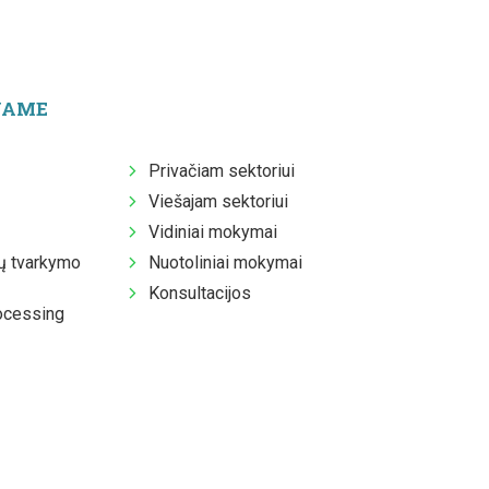
JAME
Privačiam sektoriui
Viešajam sektoriui
Vidiniai mokymai
 tvarkymo
Nuotoliniai mokymai
Konsultacijos
ocessing