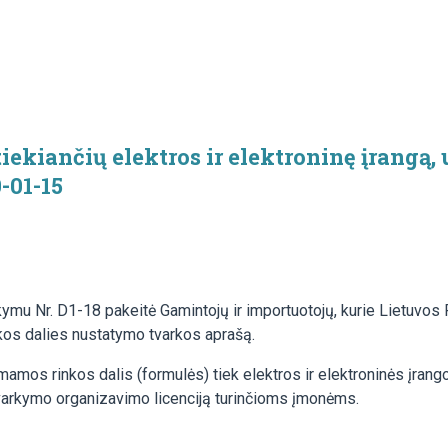
tiekiančių elektros ir elektroninę įrangą
-01-15
ymu Nr. D1-18 pakeitė Gamintojų ir importuotojų, kurie Lietuvos R
kos dalies nustatymo tvarkos aprašą.
amos rinkos dalis (formulės) tiek elektros ir elektroninės įra
 tvarkymo organizavimo licenciją turinčioms įmonėms.