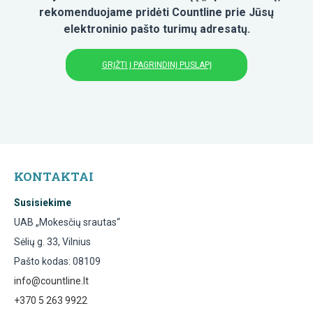
rekomenduojame pridėti Countline prie Jūsų
elektroninio pašto turimų adresatų.
GRĮŽTI Į PAGRINDINĮ PUSLAPĮ
KONTAKTAI
Susisiekime
UAB „Mokesčių srautas“
Sėlių g. 33, Vilnius
Pašto kodas: 08109
info@countline.lt
+370 5 263 9922