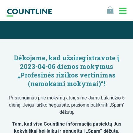
0
Dėkojame, kad užsiregistravote į
2023-04-06 dienos mokymus
„Profesinės rizikos vertinimas
(nemokami mokymai)“!
Prisijungimus prie mokymų atsiųsime Jums balandžio 5
dieną. Jeigu laiško negausite, prašome patikrinti „Spam“
dėžutę.
Tam, kad visa Countline informacija pasiektų Jus
kokybiškai bei laiku ir nenueitų į „Spam“ dėžutę,