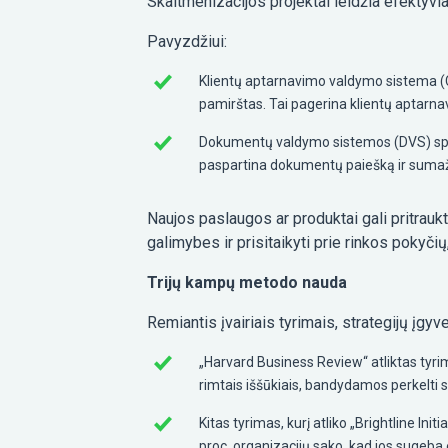
Skaitmenizacijos projektai leidžia efektyvia
Pavyzdžiui:
Klientų aptarnavimo valdymo sistema (CRM
pamirštas. Tai pagerina klientų aptarnav
Dokumentų valdymo sistemos (DVS) spre
paspartina dokumentų paiešką ir sumaži
Naujos paslaugos ar produktai gali pritraukt
galimybes ir prisitaikyti prie rinkos pokyčių
Trijų kampų metodo nauda
Remiantis įvairiais tyrimais, strategijų įgy
„Harvard Business Review“ atliktas tyrima
rimtais iššūkiais, bandydamos perkelti s
Kitas tyrimas, kurį atliko „Brightline Init
proc. organizacijų sako, kad jos sugeba e