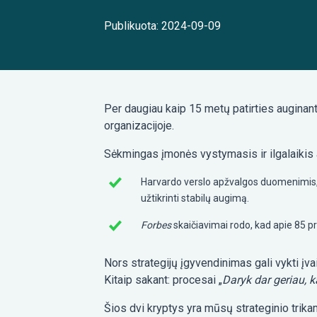
Publikuota: 2024-09-09
Per daugiau kaip 15 metų patirties auginant
organizacijoje.
Sėkmingas įmonės vystymasis ir ilgalaikis 
Harvardo verslo apžvalgos duomenimis, įm
užtikrinti stabilų augimą.
Forbes
skaičiavimai rodo, kad apie 85 pr
Nors strategijų įgyvendinimas gali vykti įv
Kitaip sakant: procesai „
Daryk dar geriau, k
Šios dvi kryptys yra mūsų strateginio trika