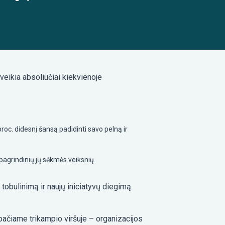
eikia absoliučiai kiekvienoje
roc. didesnį šansą padidinti savo pelną ir
pagrindinių jų sėkmės veiksnių.
tobulinimą ir naujų iniciatyvų diegimą.
pačiame trikampio viršuje – organizacijos