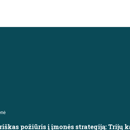
enė
riškas požiūris į įmonės strategiją: Trij