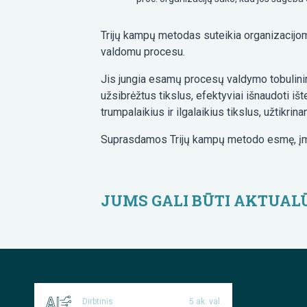
Trijų kampų metodas suteikia organizacijoms
valdomu procesu.
Jis jungia esamų procesų valdymo tobulinimą 
užsibrėžtus tikslus, efektyviai išnaudoti iš
trumpalaikius ir ilgalaikius tikslus, užtikr
Suprasdamos Trijų kampų metodo esmę, įmonė
JUMS GALI BŪTI AKTUAL
Dirbtinis
5 ak. val.