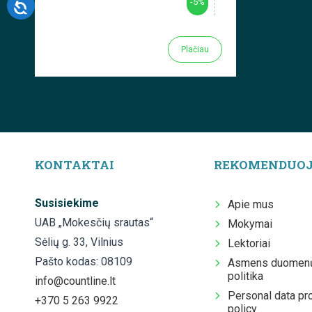
-5%
Plačiau
KONTAKTAI
REKOMENDUO
Susisiekime
Apie mus
UAB „Mokesčių srautas“
Mokymai
Sėlių g. 33, Vilnius
Lektoriai
Pašto kodas: 08109
Asmens duomenų
politika
info@countline.lt
Personal data pr
+370 5 263 9922
policy