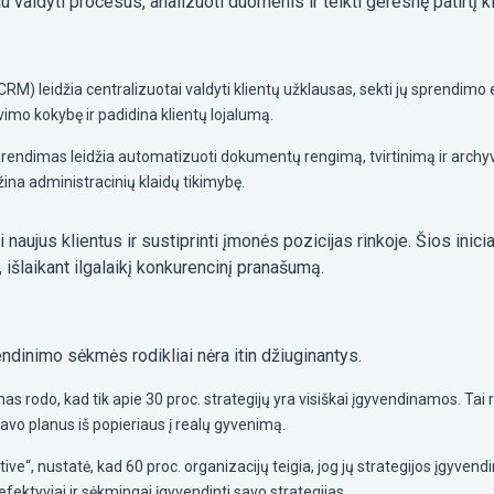
u valdyti procesus, analizuoti duomenis ir teikti geresnę patirtį k
) leidžia centralizuotai valdyti klientų užklausas, sekti jų sprendimo e
imo kokybę ir padidina klientų lojalumą.
ndimas leidžia automatizuoti dokumentų rengimą, tvirtinimą ir archy
na administracinių klaidų tikimybę.
i naujus klientus ir sustiprinti įmonės pozicijas rinkoje. Šios ini
, išlaikant ilgalaikį konkurencinį pranašumą.
vendinimo sėkmės rodikliai nėra itin džiuginantys.
s rodo, kad tik apie 30 proc. strategijų yra visiškai įgyvendinamos. Tai re
avo planus iš popieriaus į realų gyvenimą.
iative“, nustatė, kad 60 proc. organizacijų teigia, jog jų strategijos įgyven
fektyviai ir sėkmingai įgyvendinti savo strategijas.