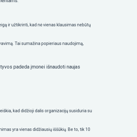
lientams.
igą ir užtikrinti, kad nė vienas klausimas nebūtų
vavimą. Tai sumažina popieriaus naudojimą,
ciatyvos padeda įmonei išnaudoti naujas
iškia, kad didžioji dalis organizacijų susiduria su
dinimas yra vienas didžiausių iššūkių. Be to, tik 10