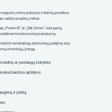
eaguoti į rinkos pokyčius ir klientų poreikius.
iau valdyti projektų rizikas.
p „Power BI“ ar „Qlik Sense“, kad gautų
ip padidinant konkurencinį pranašumą.
ažinti nereikalingą darbuotojų judėjimą tarp
mų investicijų į įrangą.
 produktų ar paslaugų kokybės.
 besikeičiančios aplinkos.
augimą ir plėtrą.
mas.