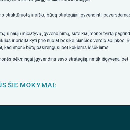
 struktūruotą ir aiškų būdą strategijai įgyvendinti, paversdamas
ir naujų iniciatyvų įgyvendinimą, suteikia įmonei tvirtą pagrindą 
teklius ir prisitaikyti prie nuolat besikeičiančios verslo aplinkos
inant, kad įmonė būtų pasirengusi bet kokiems iššūkiams.
s sėkmingai įgyvendina savo strategiją: ne tik išgyvena, bet ir 
ŪS ŠIE MOKYMAI: