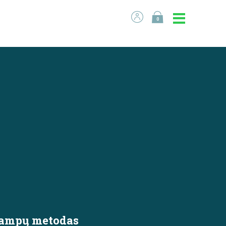
0
ų kampų metodas