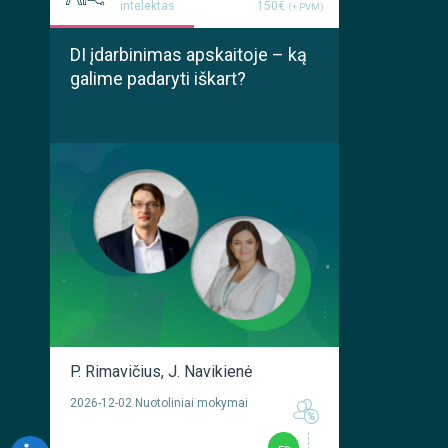
intelektas
150€
(+ PVM)
DI įdarbinimas apskaitoje – ką
galime padaryti iškart?
P. Rimavičius
,
J. Navikienė
2026-12-02 Nuotoliniai mokymai