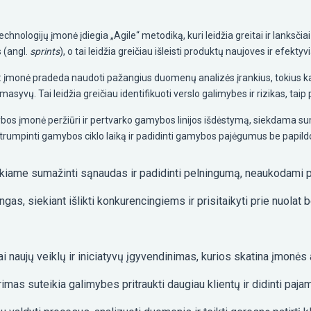
nologijų įmonė įdiegia „Agile“ metodiką, kuri leidžia greitai ir lanksčiai r
 (angl.
sprints
), o tai leidžia greičiau išleisti produktų naujoves ir efektyv
įmonė pradeda naudoti pažangius duomenų analizės įrankius, tokius kai
asyvų. Tai leidžia greičiau identifikuoti verslo galimybes ir rizikas, ta
os įmonė peržiūri ir pertvarko gamybos linijos išdėstymą, siekdama sum
sutrumpinti gamybos ciklo laiką ir padidinti gamybos pajėgumus be papildo
siekiame sumažinti sąnaudas ir padidinti pelningumą, neaukodami
ngas, siekiant išlikti konkurencingiems ir prisitaikyti prie nuolat
i naujų veiklų ir iniciatyvų įgyvendinimas, kurios skatina įmonės 
rimas suteikia galimybes pritraukti daugiau klientų ir didinti paja