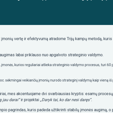
 įmonių vertę ir efektyvumą atradome Trijų kampų metodą, kuris v
augimas labai priklauso nuo apgalvoto strateginio valdymo.
onės, kurios reguliariai atlieka strateginio valdymo procesus, turi 60 p
oc. sėkmingai veikiančių įmonių nurodo strateginį valdymą kaip vieną iš 
airiai, mes akcentuojame dvi svarbiausias kryptis: esamų procesų 
ą jau darai“
ir projektai
„Daryk tai, ko dar nesi daręs“.
mpio pagrindas, kuris padeda užtikrinti stabilų įmonės augimą, o 