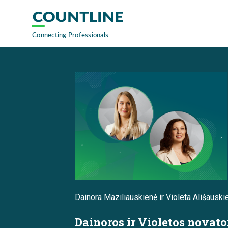
Dainora Maziliauskienė ir Violeta Ališauski
Dainoros ir Violetos novato