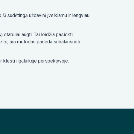
 šį sudėtingą uždavinį įveikiamu ir lengviau
stabiliai augti. Tai leidžia pasiekti
. Be to, šis metodas padeda subalansuoti
klesti ilgalaikėje perspektyvoje.