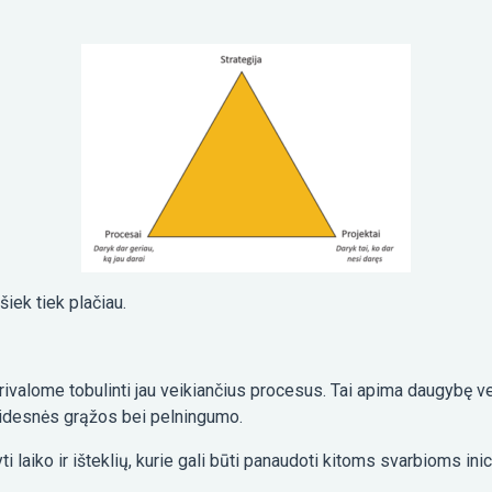
iek tiek plačiau.
privalome tobulinti jau veikiančius procesus. Tai apima daugybę v
didesnės grąžos bei pelningumo.
i laiko ir išteklių, kurie gali būti panaudoti kitoms svarbioms ini