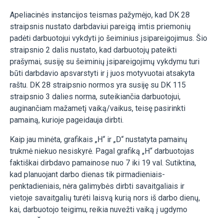
Apeliacinės instancijos teismas pažymėjo, kad DK 28
straipsnis nustato darbdaviui pareigą imtis priemonių
padėti darbuotojui vykdyti jo šeiminius įsipareigojimus. Šio
straipsnio 2 dalis nustato, kad darbuotojų pateikti
prašymai, susiję su šeiminių įsipareigojimų vykdymu turi
būti darbdavio apsvarstyti ir į juos motyvuotai atsakyta
raštu. DK 28 straipsnio normos yra susiję su DK 115
straipsnio 3 dalies norma, suteikiančia darbuotojui,
auginančiam mažametį vaiką/vaikus, teisę pasirinkti
pamainą, kurioje pageidauja dirbti.
Kaip jau minėta, grafikais „H“ ir „D“ nustatyta pamainų
trukmė niekuo nesiskyrė. Pagal grafiką „H“ darbuotojas
faktiškai dirbdavo pamainose nuo 7 iki 19 val. Sutiktina,
kad planuojant darbo dienas tik pirmadieniais-
penktadieniais, nėra galimybės dirbti savaitgaliais ir
vietoje savaitgalių turėti laisvą kurią nors iš darbo dienų,
kai, darbuotojo teigimu, reikia nuvežti vaiką į ugdymo