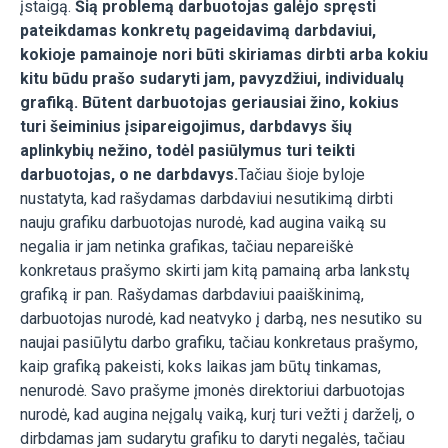
įstaigą.
Šią problemą darbuotojas galėjo spręsti
pateikdamas konkretų pageidavimą darbdaviui,
kokioje pamainoje nori būti skiriamas dirbti arba kokiu
kitu būdu prašo sudaryti jam, pavyzdžiui, individualų
grafiką. Būtent darbuotojas geriausiai žino, kokius
turi šeiminius įsipareigojimus, darbdavys šių
aplinkybių nežino, todėl pasiūlymus turi teikti
darbuotojas, o ne darbdavys.
Tačiau šioje byloje
nustatyta, kad rašydamas darbdaviui nesutikimą dirbti
nauju grafiku darbuotojas nurodė, kad augina vaiką su
negalia ir jam netinka grafikas, tačiau nepareiškė
konkretaus prašymo skirti jam kitą pamainą arba lankstų
grafiką ir pan. Rašydamas darbdaviui paaiškinimą,
darbuotojas nurodė, kad neatvyko į darbą, nes nesutiko su
naujai pasiūlytu darbo grafiku, tačiau konkretaus prašymo,
kaip grafiką pakeisti, koks laikas jam būtų tinkamas,
nenurodė. Savo prašyme įmonės direktoriui darbuotojas
nurodė, kad augina neįgalų vaiką, kurį turi vežti į darželį, o
dirbdamas jam sudarytu grafiku to daryti negalės, tačiau