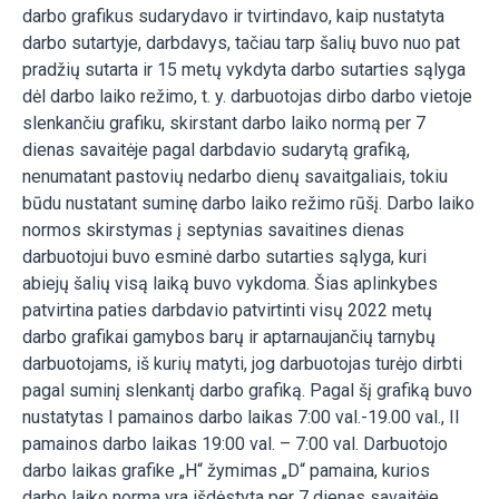
darbo grafikus sudarydavo ir tvirtindavo, kaip nustatyta
darbo sutartyje, darbdavys, tačiau tarp šalių buvo nuo pat
pradžių sutarta ir 15 metų vykdyta darbo sutarties sąlyga
dėl darbo laiko režimo, t. y. darbuotojas dirbo darbo vietoje
slenkančiu grafiku, skirstant darbo laiko normą per 7
dienas savaitėje pagal darbdavio sudarytą grafiką,
nenumatant pastovių nedarbo dienų savaitgaliais, tokiu
būdu nustatant suminę darbo laiko režimo rūšį. Darbo laiko
normos skirstymas į septynias savaitines dienas
darbuotojui buvo esminė darbo sutarties sąlyga, kuri
abiejų šalių visą laiką buvo vykdoma. Šias aplinkybes
patvirtina paties darbdavio patvirtinti visų 2022 metų
darbo grafikai gamybos barų ir aptarnaujančių tarnybų
darbuotojams, iš kurių matyti, jog darbuotojas turėjo dirbti
pagal suminį slenkantį darbo grafiką. Pagal šį grafiką buvo
nustatytas I pamainos darbo laikas 7:00 val.-19.00 val., II
pamainos darbo laikas 19:00 val. – 7:00 val. Darbuotojo
darbo laikas grafike „H“ žymimas „D“ pamaina, kurios
darbo laiko norma yra išdėstyta per 7 dienas savaitėje,