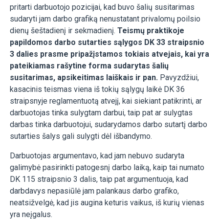
pritarti darbuotojo pozicijai, kad buvo šalių susitarimas
sudaryti jam darbo grafiką nenustatant privalomų poilsio
dienų šeštadienį ir sekmadienį.
Teismų praktikoje
papildomos darbo sutarties sąlygos DK 33 straipsnio
3 dalies prasme pripažįstamos tokiais atvejais, kai yra
pateikiamas rašytine forma sudarytas šalių
susitarimas, apsikeitimas laiškais ir pan.
Pavyzdžiui,
kasacinis teismas viena iš tokių sąlygų laikė DK 36
straipsnyje reglamentuotą atvejį, kai siekiant patikrinti, ar
darbuotojas tinka sulygtam darbui, taip pat ar sulygtas
darbas tinka darbuotojui, sudarydamos darbo sutartį darbo
sutarties šalys gali sulygti dėl išbandymo.
Darbuotojas argumentavo, kad jam nebuvo sudaryta
galimybė pasirinkti patogesnį darbo laiką, kaip tai numato
DK 115 straipsnio 3 dalis, taip pat argumentuoja, kad
darbdavys nepasiūlė jam palankaus darbo grafiko,
neatsižvelgė, kad jis augina keturis vaikus, iš kurių vienas
yra neįgalus.