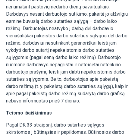
nenumatant pastovių nedarbo dienų savaitgaliais.
Darbdavys nesant darbuotojo sutikimo, pakeitė jo atžvilgiu
esmine buvusią darbo sutarties sąlygą – darbo laiko
režimą. Darbuotojas neatvyko į darbą dėl darbdavio
vienašališkai pakeistos darbo sutarties sąlygos dėl darbo
režimo, darbdaviui nesutinkant geranoriškai leisti jam
vykdyti darbo sutartį nepakeistomis darbo sutarties
sąlygomis (pagal seną darbo laiko režimą). Darbuotojo
nuomone darbdavys nepagristai ir neteisėtai netenkino
darbuotojo prašymų leisti jam dirbti nepakeistomis darbo
sutarties sąlygomis. Be to, darbuotojas apie pakeistą
darbo režimą (t. y. pakeistą darbo sutarties sąlygą), kaip ir
apie pagal pakeistą darbo režimą sudarytą darbo grafiką
nebuvo informuotas prieš 7 dienas.
Teismo išaiškinimas
Pagal DK 33 straipsnį, darbo sutarties sąlygos
skirstomos į būtinąsias ir papildomas. Būtinosios darbo