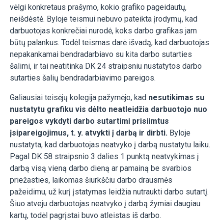
vėlgi konkretaus prašymo, kokio grafiko pageidautų,
neišdėstė. Byloje teismui nebuvo pateikta įrodymų, kad
darbuotojas konkrečiai nurodė, koks darbo grafikas jam
būtų palankus. Todėl teismas darė išvadą, kad darbuotojas
nepakankamai bendradarbiavo su kita darbo sutarties
šalimi, ir tai neatitinka DK 24 straipsniu nustatytos darbo
sutarties šalių bendradarbiavimo pareigos.
Galiausiai teisėjų kolegija pažymėjo, kad
nesutikimas su
nustatytu grafiku vis dėlto neatleidžia darbuotojo nuo
pareigos vykdyti darbo sutartimi prisiimtus
įsipareigojimus, t. y. atvykti į darbą ir dirbti.
Byloje
nustatyta, kad darbuotojas neatvyko į darbą nustatytu laiku.
Pagal DK 58 straipsnio 3 dalies 1 punktą neatvykimas į
darbą visą vieną darbo dieną ar pamainą be svarbios
priežasties, laikomas šiurkščiu darbo drausmės
pažeidimu, už kurį įstatymas leidžia nutraukti darbo sutartį.
Šiuo atveju darbuotojas neatvyko į darbą žymiai daugiau
kartų, todėl pagrįstai buvo atleistas iš darbo.