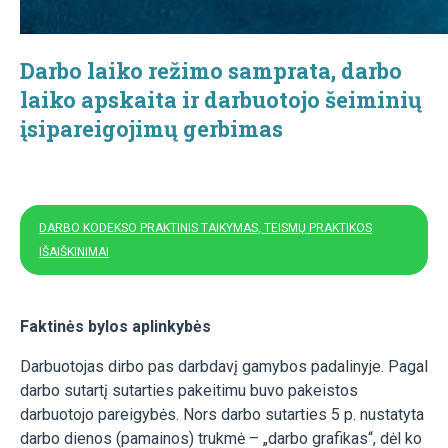
Darbo laiko režimo samprata, darbo
laiko apskaita ir darbuotojo šeiminių
įsipareigojimų gerbimas
DARBO KODEKSO PRAKTINIS TAIKYMAS, TEISMŲ PRAKTIKOS
IŠAIŠKINIMAI
Faktinės bylos aplinkybės
Darbuotojas dirbo pas darbdavį gamybos padalinyje. Pagal
darbo sutartį sutarties pakeitimu buvo pakeistos
darbuotojo pareigybės. Nors darbo sutarties 5 p. nustatyta
darbo dienos (pamainos) trukmė – „darbo grafikas“, dėl ko