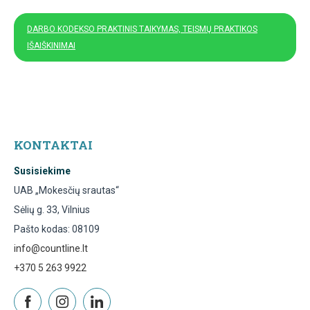
DARBO KODEKSO PRAKTINIS TAIKYMAS, TEISMŲ PRAKTIKOS
IŠAIŠKINIMAI
KONTAKTAI
Susisiekime
UAB „Mokesčių srautas“
Sėlių g. 33, Vilnius
Pašto kodas: 08109
info@countline.lt
+370 5 263 9922