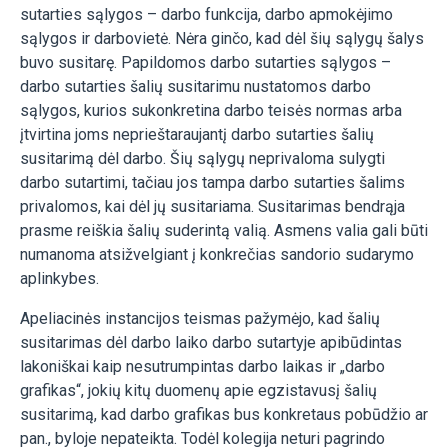
sutarties sąlygos – darbo funkcija, darbo apmokėjimo
sąlygos ir darbovietė. Nėra ginčo, kad dėl šių sąlygų šalys
buvo susitarę. Papildomos darbo sutarties sąlygos –
darbo sutarties šalių susitarimu nustatomos darbo
sąlygos, kurios sukonkretina darbo teisės normas arba
įtvirtina joms neprieštaraujantį darbo sutarties šalių
susitarimą dėl darbo. Šių sąlygų neprivaloma sulygti
darbo sutartimi, tačiau jos tampa darbo sutarties šalims
privalomos, kai dėl jų susitariama. Susitarimas bendrąja
prasme reiškia šalių suderintą valią. Asmens valia gali būti
numanoma atsižvelgiant į konkrečias sandorio sudarymo
aplinkybes.
Apeliacinės instancijos teismas pažymėjo, kad šalių
susitarimas dėl darbo laiko darbo sutartyje apibūdintas
lakoniškai kaip nesutrumpintas darbo laikas ir „darbo
grafikas“, jokių kitų duomenų apie egzistavusį šalių
susitarimą, kad darbo grafikas bus konkretaus pobūdžio ar
pan., byloje nepateikta. Todėl kolegija neturi pagrindo