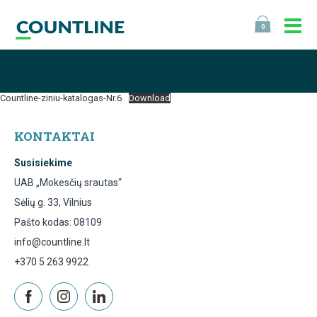
0
Countline-ziniu-katalogas-Nr.6
Download
KONTAKTAI
Susisiekime
UAB „Mokesčių srautas“
Sėlių g. 33, Vilnius
Pašto kodas: 08109
info@countline.lt
+370 5 263 9922