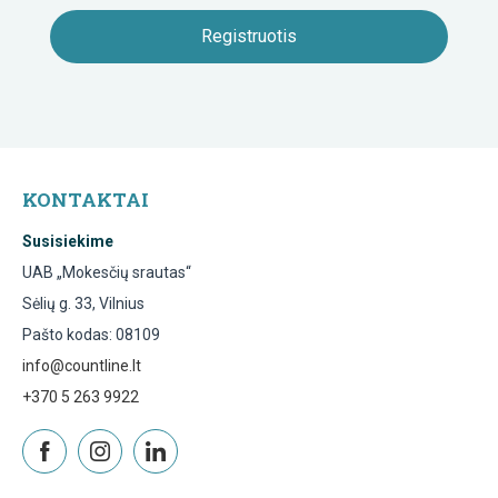
KONTAKTAI
Susisiekime
UAB „Mokesčių srautas“
Sėlių g. 33, Vilnius
Pašto kodas: 08109
info@countline.lt
+370 5 263 9922