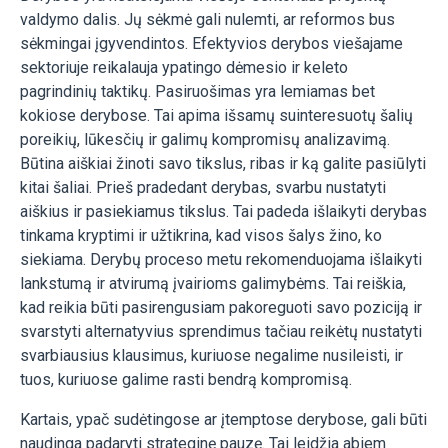
valdymo dalis. Jų sėkmė gali nulemti, ar reformos bus
sėkmingai įgyvendintos. Efektyvios derybos viešajame
sektoriuje reikalauja ypatingo dėmesio ir keleto
pagrindinių taktikų. Pasiruošimas yra lemiamas bet
kokiose derybose. Tai apima išsamų suinteresuotų šalių
poreikių, lūkesčių ir galimų kompromisų analizavimą.
Būtina aiškiai žinoti savo tikslus, ribas ir ką galite pasiūlyti
kitai šaliai. Prieš pradedant derybas, svarbu nustatyti
aiškius ir pasiekiamus tikslus. Tai padeda išlaikyti derybas
tinkama kryptimi ir užtikrina, kad visos šalys žino, ko
siekiama. Derybų proceso metu rekomenduojama išlaikyti
lankstumą ir atvirumą įvairioms galimybėms. Tai reiškia,
kad reikia būti pasirengusiam pakoreguoti savo poziciją ir
svarstyti alternatyvius sprendimus tačiau reikėtų nustatyti
svarbiausius klausimus, kuriuose negalime nusileisti, ir
tuos, kuriuose galime rasti bendrą kompromisą.
Kartais, ypač sudėtingose ar įtemptose derybose, gali būti
naudinga padaryti strateginę pauzę. Tai leidžia abiem