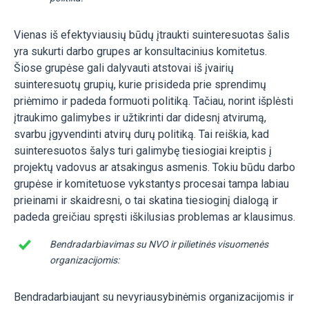
Vienas iš efektyviausių būdų įtraukti suinteresuotas šalis
yra sukurti darbo grupes ar konsultacinius komitetus.
Šiose grupėse gali dalyvauti atstovai iš įvairių
suinteresuotų grupių, kurie prisideda prie sprendimų
priėmimo ir padeda formuoti politiką. Tačiau, norint išplėsti
įtraukimo galimybes ir užtikrinti dar didesnį atvirumą,
svarbu įgyvendinti atvirų durų politiką. Tai reiškia, kad
suinteresuotos šalys turi galimybę tiesiogiai kreiptis į
projektų vadovus ar atsakingus asmenis. Tokiu būdu darbo
grupėse ir komitetuose vykstantys procesai tampa labiau
prieinami ir skaidresni, o tai skatina tiesioginį dialogą ir
padeda greičiau spręsti iškilusias problemas ar klausimus.
Bendradarbiavimas su NVO ir pilietinės visuomenės
organizacijomis:
Bendradarbiaujant su nevyriausybinėmis organizacijomis ir