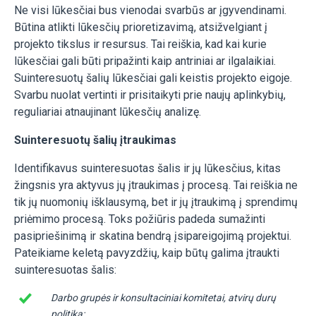
Ne visi lūkesčiai bus vienodai svarbūs ar įgyvendinami.
Būtina atlikti lūkesčių prioretizavimą, atsižvelgiant į
projekto tikslus ir resursus. Tai reiškia, kad kai kurie
lūkesčiai gali būti pripažinti kaip antriniai ar ilgalaikiai.
Suinteresuotų šalių lūkesčiai gali keistis projekto eigoje.
Svarbu nuolat vertinti ir prisitaikyti prie naujų aplinkybių,
reguliariai atnaujinant lūkesčių analizę.
Suinteresuotų šalių įtraukimas
Identifikavus suinteresuotas šalis ir jų lūkesčius, kitas
žingsnis yra aktyvus jų įtraukimas į procesą. Tai reiškia ne
tik jų nuomonių išklausymą, bet ir jų įtraukimą į sprendimų
priėmimo procesą. Toks požiūris padeda sumažinti
pasipriešinimą ir skatina bendrą įsipareigojimą projektui.
Pateikiame keletą pavyzdžių, kaip būtų galima įtraukti
suinteresuotas šalis:
Darbo grupės ir konsultaciniai komitetai, atvirų durų
politika: