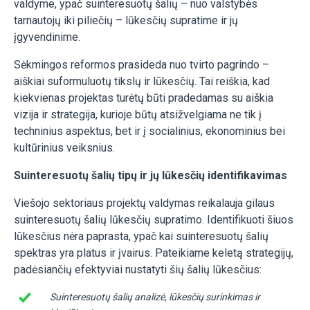
valdyme, ypač suinteresuotų šalių – nuo valstybės
tarnautojų iki piliečių – lūkesčių supratime ir jų
įgyvendinime.
Sėkmingos reformos prasideda nuo tvirto pagrindo –
aiškiai suformuluotų tikslų ir lūkesčių. Tai reiškia, kad
kiekvienas projektas turėtų būti pradedamas su aiškia
vizija ir strategija, kurioje būtų atsižvelgiama ne tik į
techninius aspektus, bet ir į socialinius, ekonominius bei
kultūrinius veiksnius.
Suinteresuotų šalių tipų ir jų lūkesčių identifikavimas
Viešojo sektoriaus projektų valdymas reikalauja gilaus
suinteresuotų šalių lūkesčių supratimo. Identifikuoti šiuos
lūkesčius nėra paprasta, ypač kai suinteresuotų šalių
spektras yra platus ir įvairus. Pateikiame keletą strategijų,
padėsiančių efektyviai nustatyti šių šalių lūkesčius:
Suinteresuotų šalių analizė, lūkesčių surinkimas ir