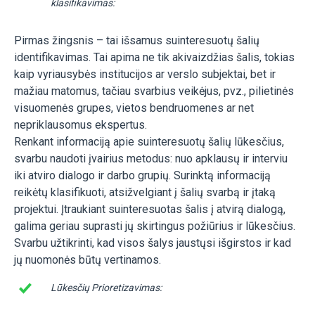
klasifikavimas:
Pirmas žingsnis – tai išsamus suinteresuotų šalių
identifikavimas. Tai apima ne tik akivaizdžias šalis, tokias
kaip vyriausybės institucijos ar verslo subjektai, bet ir
mažiau matomus, tačiau svarbius veikėjus, pvz., pilietinės
visuomenės grupes, vietos bendruomenes ar net
nepriklausomus ekspertus.
Renkant informaciją apie suinteresuotų šalių lūkesčius,
svarbu naudoti įvairius metodus: nuo apklausų ir interviu
iki atviro dialogo ir darbo grupių. Surinktą informaciją
reikėtų klasifikuoti, atsižvelgiant į šalių svarbą ir įtaką
projektui. Įtraukiant suinteresuotas šalis į atvirą dialogą,
galima geriau suprasti jų skirtingus požiūrius ir lūkesčius.
Svarbu užtikrinti, kad visos šalys jaustųsi išgirstos ir kad
jų nuomonės būtų vertinamos.
Lūkesčių Prioretizavimas: