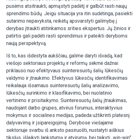
pusėms atsitraukti, apmąstyti padėtį ir galbūt rasti naujų
sprendimo būdų. Jeigu situacija yra itin sudėtinga, pasiekti
sutarimo nepavyksta, reikėtų apsvarstyti galimybę į
derybas įtraukti atitinkamos srities ekspertus. Jų žinios ir
patirtis gali padėti rasti sprendimus ir pateikti deryboms
naują perspektyvą.
Iš to, kas išdėstyta aukščiau, galime daryti išvadą, kad
viešojo sektoriaus projektų ir reformų sėkmė dažnai
priklauso nuo efektyvaus suinteresuotų šalių lūkesčių
valdymo ir įtraukimo. Efektyvus lūkesčių identifikavimas
reikalauja išsamaus suinteresuotų šalių analizavimo,
lūkesčių surinkimo ir klasifikavimo, bei nuolatinio
vertinimo ir prisitaikymo. Suinteresuotų šalių įtraukimas,
naudojant darbo grupes, atvirus forumus, interaktyvius
mokymus ir socialines medijas, padeda užtikrinti platesnį
dalyvavimą ir įsipareigojimą. Derybose viešajame
sektoriuje svarbu iš anksto pasiruošti, nustatyti aiškius
tikslus, išlaikyti lankstumą ir atvirumą, bei taikyti „win-win”