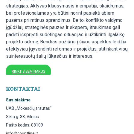
strategijas. Aktyvus klausymasis ir empatija, skaidrumas,
bei profesionalumas yra būtini norint pasiekti abiem
pusėms priimtinus sprendimus. Be to, konflikto valdymo
įgūdžiai, strateginės pauzės ir ekspertų įtraukimas gali
padėti išspręsti sudėtingas situacijas ir užtikrinti ilgalaikę
projekto sėkmę. Bendras požiūris į šiuos aspektus leidžia
efektyviau įgyvendinti reformas ir projektus, atitinkant visų
suinteresuotų šalių lūkesčius ir interesus.
RINKTIS SEMINARUS
KONTAKTAI
Susisiekime
UAB „Mokesčių srautas“
Sėlių g. 33, Vilnius
Pašto kodas: 08109
info@countline.lt