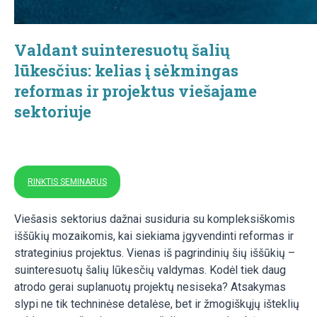
Valdant suinteresuotų šalių
lūkesčius: kelias į sėkmingas
reformas ir projektus viešajame
sektoriuje
RINKTIS SEMINARUS
Viešasis sektorius dažnai susiduria su kompleksiškomis
iššūkių mozaikomis, kai siekiama įgyvendinti reformas ir
strateginius projektus. Vienas iš pagrindinių šių iššūkių –
suinteresuotų šalių lūkesčių valdymas. Kodėl tiek daug
atrodo gerai suplanuotų projektų nesiseka? Atsakymas
slypi ne tik techninėse detalėse, bet ir žmogiškųjų išteklių