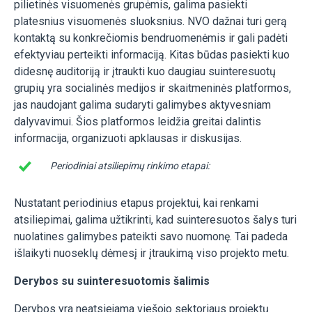
pilietinės visuomenės grupėmis, galima pasiekti
platesnius visuomenės sluoksnius. NVO dažnai turi gerą
kontaktą su konkrečiomis bendruomenėmis ir gali padėti
efektyviau perteikti informaciją. Kitas būdas pasiekti kuo
didesnę auditoriją ir įtraukti kuo daugiau suinteresuotų
grupių yra socialinės medijos ir skaitmeninės platformos,
jas naudojant galima sudaryti galimybes aktyvesniam
dalyvavimui. Šios platformos leidžia greitai dalintis
informacija, organizuoti apklausas ir diskusijas.
Periodiniai atsiliepimų rinkimo etapai:
Nustatant periodinius etapus projektui, kai renkami
atsiliepimai, galima užtikrinti, kad suinteresuotos šalys turi
nuolatines galimybes pateikti savo nuomonę. Tai padeda
išlaikyti nuoseklų dėmesį ir įtraukimą viso projekto metu.
Derybos su suinteresuotomis šalimis
Derybos yra neatsiejama viešojo sektoriaus projektų