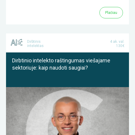
Plačiau
Dirbtinis
4 ak. val.
intelektas
130€
Dirbtinio intelekto raštingumas viešajame
sektoriuje: kaip naudoti saugiai?