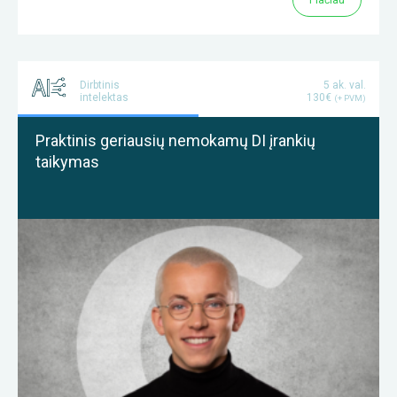
Dirbtinis
5 ak. val.
intelektas
130€
(+ PVM)
Praktinis geriausių nemokamų DI įrankių
taikymas