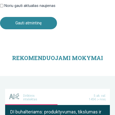
politika
Noriu gauti aktualias naujienas
REKOMENDUOJAMI MOKYMAI
Dirbtinis
5 ak. val.
intelektas
145€
(+ PVM)
DI buhalteriams: produktyvumas, tikslumas ir