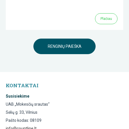
Plačiau
RENGINIŲ PAIEŠKA
KONTAKTAI
Susisiekime
UAB „Mokesčių srautas“
Sėlių g. 33, Vilnius
Pašto kodas: 08109
info@countline.lt