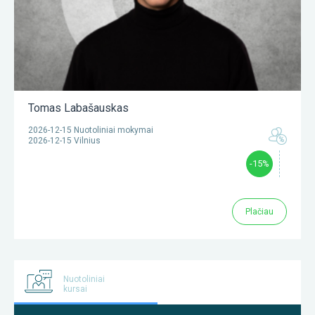
Tomas Labašauskas
2026-12-15 Nuotoliniai mokymai
2026-12-15 Vilnius
-15%
Plačiau
Nuotoliniai
kursai