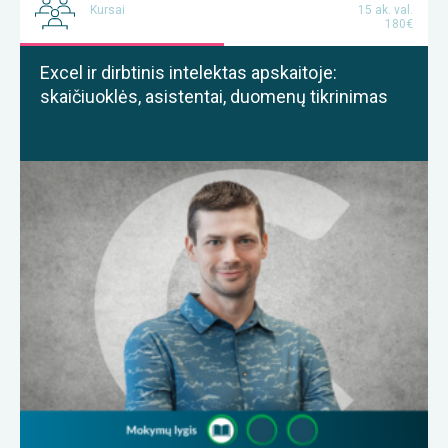
Kursai
15 ak. val.
180€
Excel ir dirbtinis intelektas apskaitoje:
skaičiuoklės, asistentai, duomenų tikrinimas