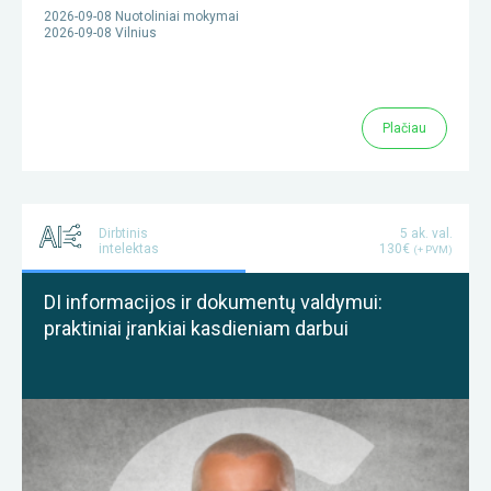
2026-09-08 Nuotoliniai mokymai
2026-09-08 Vilnius
Plačiau
Dirbtinis
5 ak. val.
intelektas
130€
(+ PVM)
DI informacijos ir dokumentų valdymui:
praktiniai įrankiai kasdieniam darbui