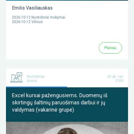
Emilis Vasiliauskas
2026-10-12 Nuotoliniai mokymai
2026-10-12 Vilnius
Plačiau
Nuotoliniai
20 ak. val.
kursai
220€
Excel kursai pažengusiems. Duomenų iš
skirtingų šaltinių paruošimas darbui ir jų
valdymas (vakarinė grupė)