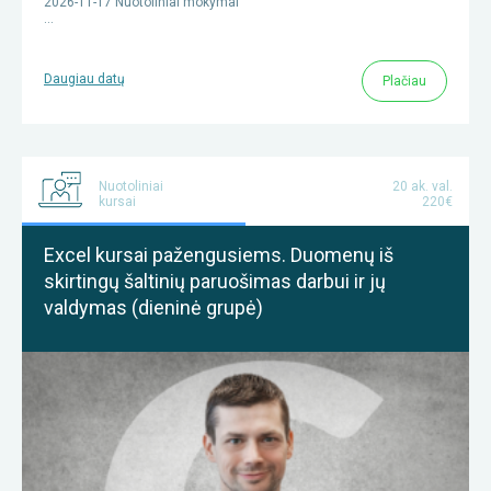
2026-11-17 Nuotoliniai mokymai
…
Daugiau datų
Plačiau
Nuotoliniai
20 ak. val.
kursai
220€
Excel kursai pažengusiems. Duomenų iš
skirtingų šaltinių paruošimas darbui ir jų
valdymas (dieninė grupė)