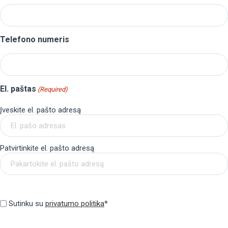
Telefono numeris
El. paštas
(Required)
Įveskite el. pašto adresą
Patvirtinkite el. pašto adresą
Privatumo
politika
Sutinku su
privatumo politika
*
(Required)
Privatumo