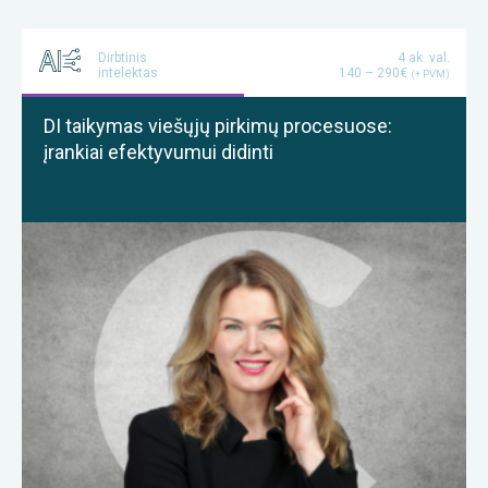
Dirbtinis
4 ak. val.
intelektas
140 – 290€
(+ PVM)
DI taikymas viešųjų pirkimų procesuose:
įrankiai efektyvumui didinti