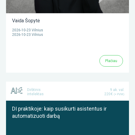
Vaida Šopytė
2026-10-23 Vilnius
2026-10-23 Vilnius
Plačiau
Dirbtinis
9 ak. val.
intelektas
220€
(+ PVM)
DI praktikoje: kaip susikurti asistentus ir
automatizuoti darbą