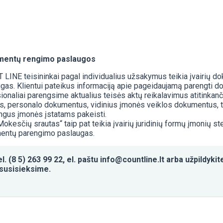
entų rengimo paslaugos
LINE teisininkai pagal individualius užsakymus teikia įvairių 
gas. Klientui pateikus informaciją apie pageidaujamą parengti do
ionaliai parengsime aktualius teisės aktų reikalavimus atitinkan
is, personalo dokumentus, vidinius įmonės veiklos dokumentus, 
ingus įmonės įstatams pakeisti.
okesčių srautas“ taip pat teikia įvairių juridinių formų įmonių s
entų parengimo paslaugas.
. (8 5) 263 99 22, el. paštu info@countline.lt arba užpildyki
susisieksime.