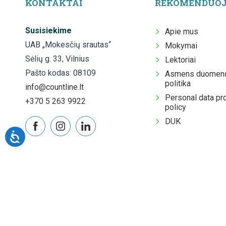
KONTAKTAI
REKOMENDUO
Susisiekime
Apie mus
UAB „Mokesčių srautas“
Mokymai
Sėlių g. 33, Vilnius
Lektoriai
Pašto kodas: 08109
Asmens duomenų
politika
info@countline.lt
Personal data pr
+370 5 263 9922
policy
DUK