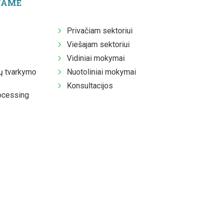
JAME
Privačiam sektoriui
Viešajam sektoriui
Vidiniai mokymai
 tvarkymo
Nuotoliniai mokymai
Konsultacijos
ocessing