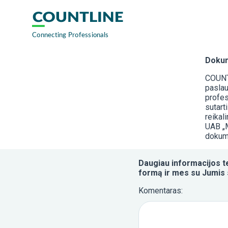
Dokum
COUNT 
paslau
profes
sutart
reikal
UAB „M
dokum
Daugiau informacijos tel
formą ir mes su Jumis 
Komentaras: