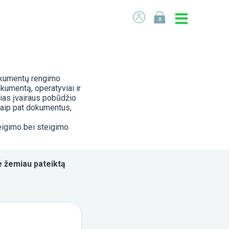
0
dokumentų rengimo
kumentą, operatyviai ir
čias įvairaus pobūdžio
taip pat dokumentus,
teigimo bei steigimo
te žemiau pateiktą