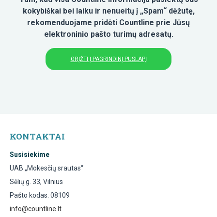
kokybiškai bei laiku ir nenueitų į „Spam“ dėžutę,
rekomenduojame pridėti Countline prie Jūsų
elektroninio pašto turimų adresatų.
GRĮŽTI Į PAGRINDINĮ PUSLAPĮ
KONTAKTAI
Susisiekime
UAB „Mokesčių srautas“
Sėlių g. 33, Vilnius
Pašto kodas: 08109
info@countline.lt