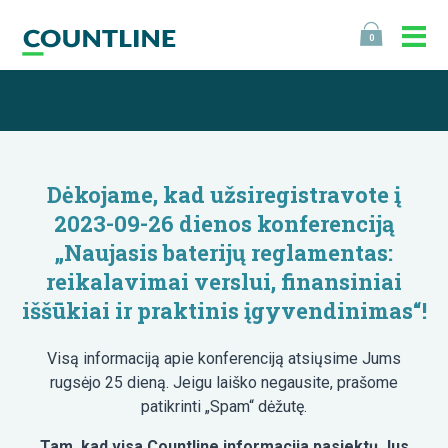
0
Dėkojame, kad užsiregistravote į
2023-09-26 dienos konferenciją
„Naujasis baterijų reglamentas:
reikalavimai verslui, finansiniai
iššūkiai ir praktinis įgyvendinimas“!
Visą informaciją apie konferenciją atsiųsime Jums
rugsėjo 25 dieną. Jeigu laiško negausite, prašome
patikrinti „Spam“ dėžutę.
Tam, kad visa Countline informacija pasiektų Jus